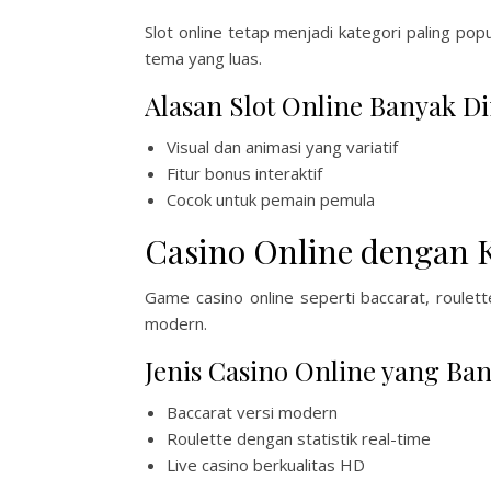
Slot online tetap menjadi kategori paling po
tema yang luas.
Alasan Slot Online Banyak D
Visual dan animasi yang variatif
Fitur bonus interaktif
Cocok untuk pemain pemula
Casino Online dengan
Game casino online seperti baccarat, roulet
modern.
Jenis Casino Online yang Ba
Baccarat versi modern
Roulette dengan statistik real-time
Live casino berkualitas HD