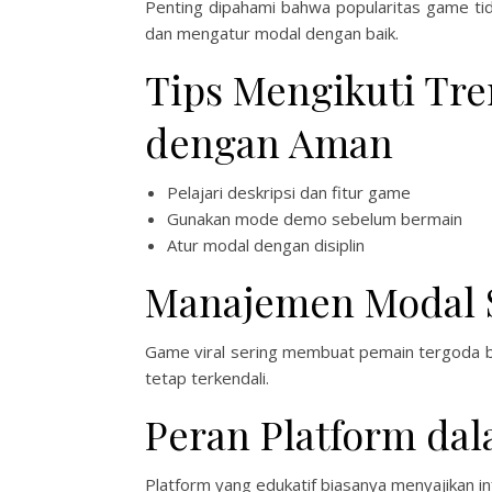
Penting dipahami bahwa popularitas game ti
dan mengatur modal dengan baik.
Tips Mengikuti Tre
dengan Aman
Pelajari deskripsi dan fitur game
Gunakan mode demo sebelum bermain
Atur modal dengan disiplin
Manajemen Modal S
Game viral sering membuat pemain tergoda 
tetap terkendali.
Peran Platform da
Platform yang edukatif biasanya menyajikan i