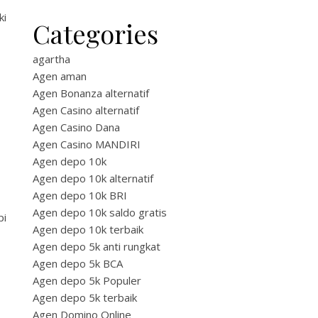
ki
Categories
agartha
Agen aman
Agen Bonanza alternatif
Agen Casino alternatif
Agen Casino Dana
Agen Casino MANDIRI
Agen depo 10k
Agen depo 10k alternatif
Agen depo 10k BRI
Agen depo 10k saldo gratis
pi
Agen depo 10k terbaik
Agen depo 5k anti rungkat
Agen depo 5k BCA
Agen depo 5k Populer
Agen depo 5k terbaik
Agen Domino Online