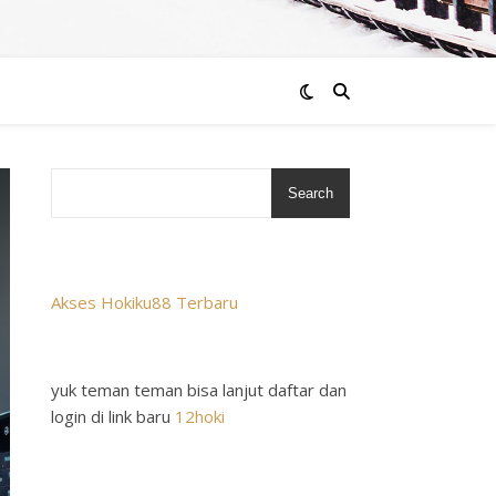
Search
Akses Hokiku88 Terbaru
yuk teman teman bisa lanjut daftar dan
login di link baru
12hoki