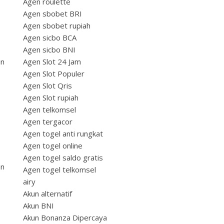
Agen roulette
Agen sbobet BRI
Agen sbobet rupiah
Agen sicbo BCA
Agen sicbo BNI
in
Agen Slot 24 Jam
Agen Slot Populer
Agen Slot Qris
Agen Slot rupiah
Agen telkomsel
Agen tergacor
Agen togel anti rungkat
Agen togel online
Agen togel saldo gratis
an
Agen togel telkomsel
airy
Akun alternatif
Akun BNI
Akun Bonanza Dipercaya