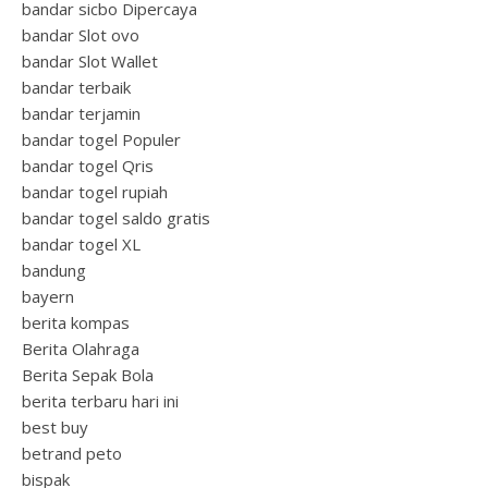
bandar sicbo Dipercaya
bandar Slot ovo
bandar Slot Wallet
bandar terbaik
bandar terjamin
bandar togel Populer
bandar togel Qris
bandar togel rupiah
bandar togel saldo gratis
bandar togel XL
bandung
bayern
berita kompas
Berita Olahraga
Berita Sepak Bola
berita terbaru hari ini
best buy
betrand peto
bispak