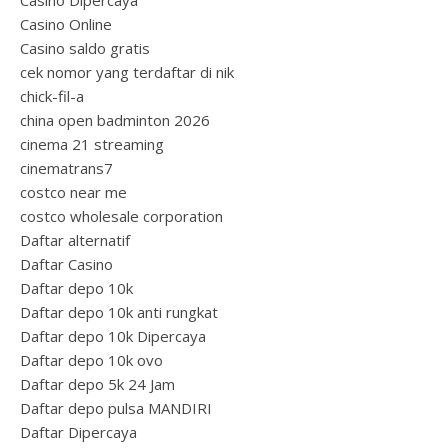
Casino Online
Casino saldo gratis
cek nomor yang terdaftar di nik
chick-fil-a
china open badminton 2026
cinema 21 streaming
cinematrans7
costco near me
costco wholesale corporation
Daftar alternatif
Daftar Casino
Daftar depo 10k
Daftar depo 10k anti rungkat
Daftar depo 10k Dipercaya
Daftar depo 10k ovo
Daftar depo 5k 24 Jam
Daftar depo pulsa MANDIRI
Daftar Dipercaya