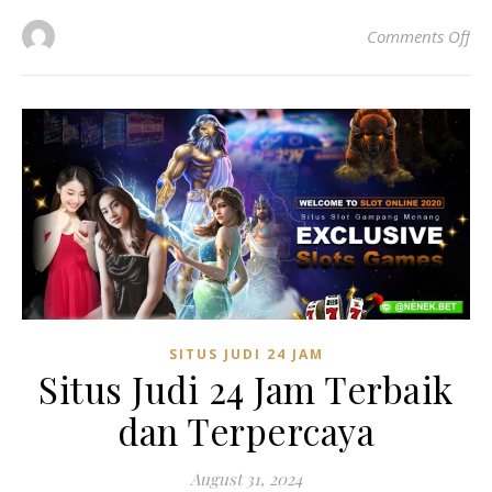
on
Comments Off
SITUS JUDI 24 JAM
Situs Judi 24 Jam Terbaik
dan Terpercaya
August 31, 2024