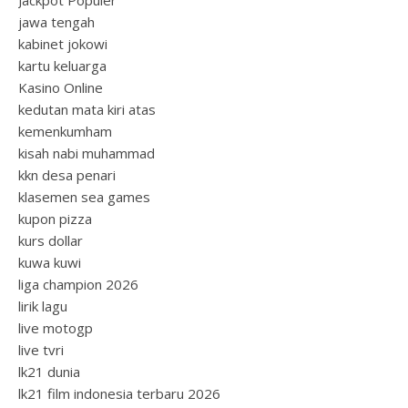
jawa tengah
kabinet jokowi
kartu keluarga
Kasino Online
kedutan mata kiri atas
kemenkumham
kisah nabi muhammad
kkn desa penari
klasemen sea games
kupon pizza
kurs dollar
kuwa kuwi
liga champion 2026
lirik lagu
live motogp
live tvri
lk21 dunia
lk21 film indonesia terbaru 2026