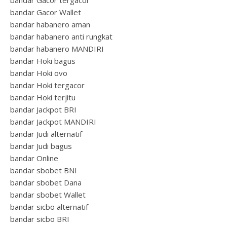
bandar Gacor Wallet
bandar habanero aman
bandar habanero anti rungkat
bandar habanero MANDIRI
bandar Hoki bagus
bandar Hoki ovo
bandar Hoki tergacor
bandar Hoki terjitu
bandar Jackpot BRI
bandar Jackpot MANDIRI
bandar Judi alternatif
bandar Judi bagus
bandar Online
bandar sbobet BNI
bandar sbobet Dana
bandar sbobet Wallet
bandar sicbo alternatif
bandar sicbo BRI