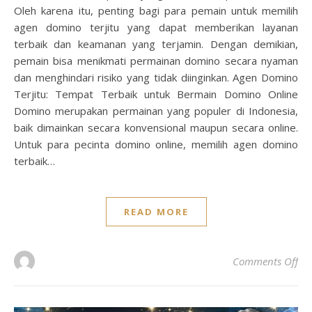
Oleh karena itu, penting bagi para pemain untuk memilih
agen domino terjitu yang dapat memberikan layanan
terbaik dan keamanan yang terjamin. Dengan demikian,
pemain bisa menikmati permainan domino secara nyaman
dan menghindari risiko yang tidak diinginkan. Agen Domino
Terjitu: Tempat Terbaik untuk Bermain Domino Online
Domino merupakan permainan yang populer di Indonesia,
baik dimainkan secara konvensional maupun secara online.
Untuk para pecinta domino online, memilih agen domino
terbaik…
READ MORE
on
Comments Off