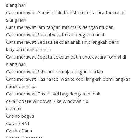
siang hari
Cara merawat Gamis brokat pesta untuk acara formal di
siang hari
Cara merawat Jam tangan minimalis dengan mudah.
Cara merawat Sandal wanita tali dengan mudah.
Cara merawat Sepatu sekolah anak smp langkah demi
langkah untuk pemula.
Cara merawat Sepatu sekolah putih untuk acara formal di
siang hari
Cara merawat Skincare remaja dengan mudah.
Cara merawat Tas ransel wanita kecil langkah demi langkah
untuk pemula.
Cara merawat Tas travel bag dengan mudah.
cara update windows 7 ke windows 10
carmax
Casino bagus
Casino BNI
Casino Dana
Casino Dipercaya