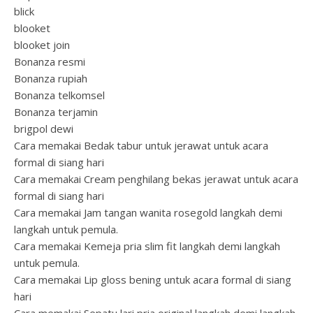
blick
blooket
blooket join
Bonanza resmi
Bonanza rupiah
Bonanza telkomsel
Bonanza terjamin
brigpol dewi
Cara memakai Bedak tabur untuk jerawat untuk acara
formal di siang hari
Cara memakai Cream penghilang bekas jerawat untuk acara
formal di siang hari
Cara memakai Jam tangan wanita rosegold langkah demi
langkah untuk pemula.
Cara memakai Kemeja pria slim fit langkah demi langkah
untuk pemula.
Cara memakai Lip gloss bening untuk acara formal di siang
hari
Cara memakai Sepatu lari pria original langkah demi langkah