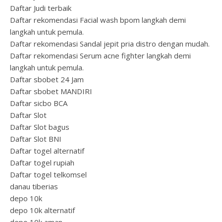
Daftar Judi terbaik
Daftar rekomendasi Facial wash bpom langkah demi
langkah untuk pemula.
Daftar rekomendasi Sandal jepit pria distro dengan mudah.
Daftar rekomendasi Serum acne fighter langkah demi
langkah untuk pemula.
Daftar sbobet 24 Jam
Daftar sbobet MANDIRI
Daftar sicbo BCA
Daftar Slot
Daftar Slot bagus
Daftar Slot BNI
Daftar togel alternatif
Daftar togel rupiah
Daftar togel telkomsel
danau tiberias
depo 10k
depo 10k alternatif
depo 10k aman