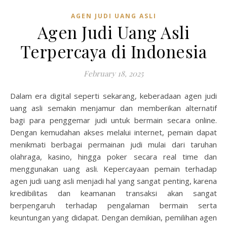
AGEN JUDI UANG ASLI
Agen Judi Uang Asli
Terpercaya di Indonesia
February 18, 2025
Dalam era digital seperti sekarang, keberadaan agen judi
uang asli semakin menjamur dan memberikan alternatif
bagi para penggemar judi untuk bermain secara online.
Dengan kemudahan akses melalui internet, pemain dapat
menikmati berbagai permainan judi mulai dari taruhan
olahraga, kasino, hingga poker secara real time dan
menggunakan uang asli. Kepercayaan pemain terhadap
agen judi uang asli menjadi hal yang sangat penting, karena
kredibilitas dan keamanan transaksi akan sangat
berpengaruh terhadap pengalaman bermain serta
keuntungan yang didapat. Dengan demikian, pemilihan agen