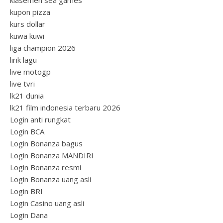
klasemen sea games
kupon pizza
kurs dollar
kuwa kuwi
liga champion 2026
lirik lagu
live motogp
live tvri
lk21 dunia
lk21 film indonesia terbaru 2026
Login anti rungkat
Login BCA
Login Bonanza bagus
Login Bonanza MANDIRI
Login Bonanza resmi
Login Bonanza uang asli
Login BRI
Login Casino uang asli
Login Dana