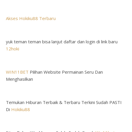
Akses Hokiku88 Terbaru
yuk teman teman bisa lanjut daftar dan login di link baru
12hoki
WIN11BET
Pilihan Website Permainan Seru Dan
Menghasilkan
Temukan Hiburan Terbaik & Terbaru Terkini Sudah PASTI
Di
Hokiku88