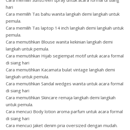
Cara memilih Sunscreen spray untuk acara formal di siang
hari
Cara memilih Tas bahu wanita langkah demi langkah untuk
pemula.
Cara memilih Tas laptop 14 inch langkah demi langkah untuk
pemula.
Cara memutihkan Blouse wanita kekinian langkah demi
langkah untuk pemula.
Cara memutihkan Hijab segiempat motif untuk acara formal
di siang hari
Cara memutihkan Kacamata bulat vintage langkah demi
langkah untuk pemula.
Cara memutihkan Sandal wedges wanita untuk acara formal
di siang hari
Cara memutihkan Skincare remaja langkah demi langkah
untuk pemula.
Cara mencuci Body lotion aroma parfum untuk acara formal
di siang hari
Cara mencuci Jaket denim pria oversized dengan mudah.