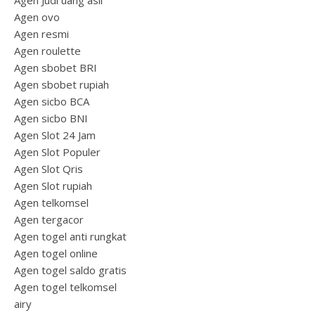
Agen Judi uang asli
Agen ovo
Agen resmi
Agen roulette
Agen sbobet BRI
Agen sbobet rupiah
Agen sicbo BCA
Agen sicbo BNI
Agen Slot 24 Jam
Agen Slot Populer
Agen Slot Qris
Agen Slot rupiah
Agen telkomsel
Agen tergacor
Agen togel anti rungkat
Agen togel online
Agen togel saldo gratis
Agen togel telkomsel
airy