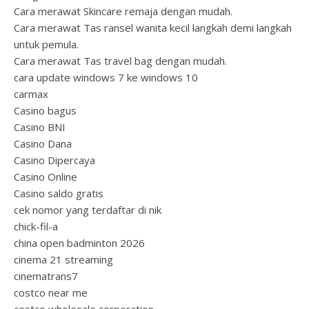
Cara merawat Skincare remaja dengan mudah.
Cara merawat Tas ransel wanita kecil langkah demi langkah
untuk pemula.
Cara merawat Tas travel bag dengan mudah.
cara update windows 7 ke windows 10
carmax
Casino bagus
Casino BNI
Casino Dana
Casino Dipercaya
Casino Online
Casino saldo gratis
cek nomor yang terdaftar di nik
chick-fil-a
china open badminton 2026
cinema 21 streaming
cinematrans7
costco near me