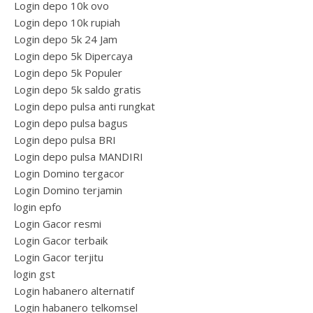
Login depo 10k ovo
Login depo 10k rupiah
Login depo 5k 24 Jam
Login depo 5k Dipercaya
Login depo 5k Populer
Login depo 5k saldo gratis
Login depo pulsa anti rungkat
Login depo pulsa bagus
Login depo pulsa BRI
Login depo pulsa MANDIRI
Login Domino tergacor
Login Domino terjamin
login epfo
Login Gacor resmi
Login Gacor terbaik
Login Gacor terjitu
login gst
Login habanero alternatif
Login habanero telkomsel