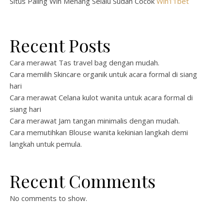
Situs Paling Win Menang Selalu Sudah Cocok
Win11bet
Recent Posts
Cara merawat Tas travel bag dengan mudah.
Cara memilih Skincare organik untuk acara formal di siang
hari
Cara merawat Celana kulot wanita untuk acara formal di
siang hari
Cara merawat Jam tangan minimalis dengan mudah.
Cara memutihkan Blouse wanita kekinian langkah demi
langkah untuk pemula.
Recent Comments
No comments to show.