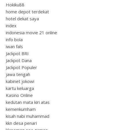
Hokiku88
home depot terdekat
hotel dekat saya
index
indonesia movie 21 online
info bola
iwan fals
Jackpot BRI
Jackpot Dana
Jackpot Populer
jawa tengah
kabinet jokowi
kartu keluarga
Kasino Online
kedutan mata kiri atas
kemenkumham
kisah nabi muhammad
kkn desa penari