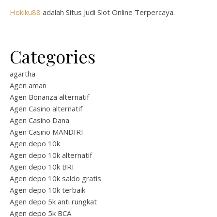
Hokiku88
adalah Situs Judi Slot Online Terpercaya.
Categories
agartha
Agen aman
Agen Bonanza alternatif
Agen Casino alternatif
Agen Casino Dana
Agen Casino MANDIRI
Agen depo 10k
Agen depo 10k alternatif
Agen depo 10k BRI
Agen depo 10k saldo gratis
Agen depo 10k terbaik
Agen depo 5k anti rungkat
Agen depo 5k BCA