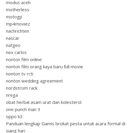
modus aceh
motherless
motogp
mp4moviez
nachrichten
nascar
natgeo
nex carlos
nonton film online
nonton film orang kaya baru full movie
nonton tv rcti
nonton wedding agreement
nordstrom rack
nrega
obat herbal asam urat dan kolesterol
one punch man 3
oppo k3
Panduan lengkap Gamis brokat pesta untuk acara formal di
siang hari