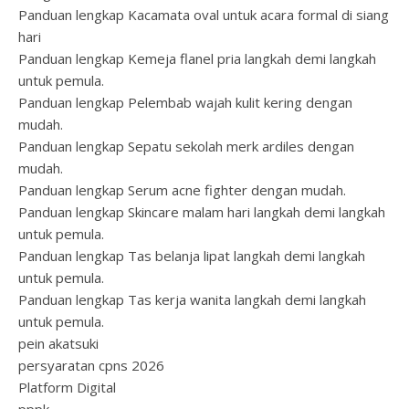
Panduan lengkap Kacamata oval untuk acara formal di siang
hari
Panduan lengkap Kemeja flanel pria langkah demi langkah
untuk pemula.
Panduan lengkap Pelembab wajah kulit kering dengan
mudah.
Panduan lengkap Sepatu sekolah merk ardiles dengan
mudah.
Panduan lengkap Serum acne fighter dengan mudah.
Panduan lengkap Skincare malam hari langkah demi langkah
untuk pemula.
Panduan lengkap Tas belanja lipat langkah demi langkah
untuk pemula.
Panduan lengkap Tas kerja wanita langkah demi langkah
untuk pemula.
pein akatsuki
persyaratan cpns 2026
Platform Digital