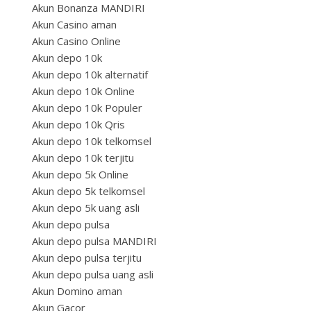
Akun Bonanza MANDIRI
Akun Casino aman
Akun Casino Online
Akun depo 10k
Akun depo 10k alternatif
Akun depo 10k Online
Akun depo 10k Populer
Akun depo 10k Qris
Akun depo 10k telkomsel
Akun depo 10k terjitu
Akun depo 5k Online
Akun depo 5k telkomsel
Akun depo 5k uang asli
Akun depo pulsa
Akun depo pulsa MANDIRI
Akun depo pulsa terjitu
Akun depo pulsa uang asli
Akun Domino aman
Akun Gacor