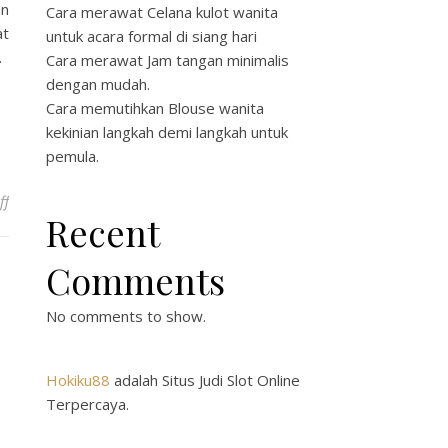
an
Cara merawat Celana kulot wanita
at
untuk acara formal di siang hari
…
Cara merawat Jam tangan minimalis
dengan mudah.
Cara memutihkan Blouse wanita
kekinian langkah demi langkah untuk
pemula.
on Daftar Akun Judi XL Terbaik dan Terpercaya
ff
Recent
Comments
No comments to show.
Hokiku88
adalah Situs Judi Slot Online
Terpercaya.