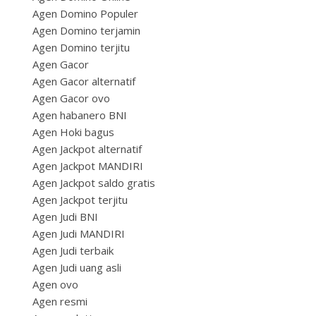
Agen Domino Populer
Agen Domino terjamin
Agen Domino terjitu
Agen Gacor
Agen Gacor alternatif
Agen Gacor ovo
Agen habanero BNI
Agen Hoki bagus
Agen Jackpot alternatif
Agen Jackpot MANDIRI
Agen Jackpot saldo gratis
Agen Jackpot terjitu
Agen Judi BNI
Agen Judi MANDIRI
Agen Judi terbaik
Agen Judi uang asli
Agen ovo
Agen resmi