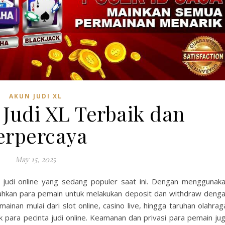
AKUN JUDI XL
 Judi XL Terbaik dan
erpercaya
May 15, 2025
 judi online yang sedang populer saat ini. Dengan menggunak
ahkan para pemain untuk melakukan deposit dan withdraw deng
inan mulai dari slot online, casino live, hingga taruhan olahrag
 para pecinta judi online. Keamanan dan privasi para pemain ju