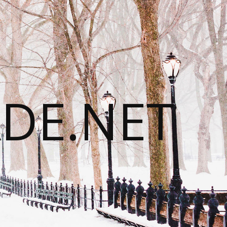
DE.NET