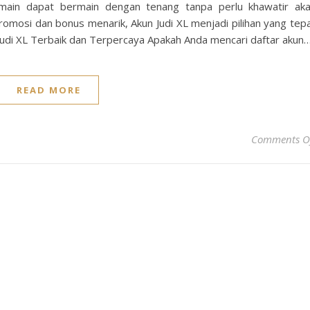
emain dapat bermain dengan tenang tanpa perlu khawatir ak
omosi dan bonus menarik, Akun Judi XL menjadi pilihan yang tep
 Judi XL Terbaik dan Terpercaya Apakah Anda mencari daftar akun
READ MORE
Comments O