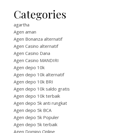
Categories
agartha
Agen aman
Agen Bonanza alternatif
Agen Casino alternatif
Agen Casino Dana
Agen Casino MANDIRI
Agen depo 10k
Agen depo 10k alternatif
Agen depo 10k BRI
Agen depo 10k saldo gratis
Agen depo 10k terbaik
Agen depo 5k anti rungkat
Agen depo 5k BCA
Agen depo 5k Populer
Agen depo 5k terbaik
Agen Domino Online