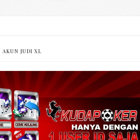
AKUN JUDI XL