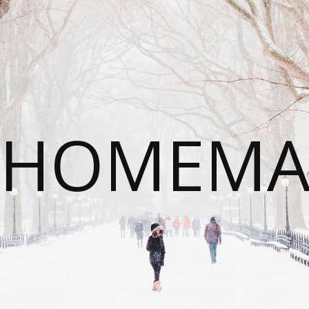
HOMEMA