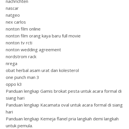
nachrichten
nascar
natgeo
nex carlos
nonton film online
nonton film orang kaya baru full movie
nonton tv rcti
nonton wedding agreement
nordstrom rack
nrega
obat herbal asam urat dan kolesterol
one punch man 3
oppo k3
Panduan lengkap Gamis brokat pesta untuk acara formal di
siang hari
Panduan lengkap Kacamata oval untuk acara formal di siang
hari
Panduan lengkap Kemeja flanel pria langkah demi langkah
untuk pemula.