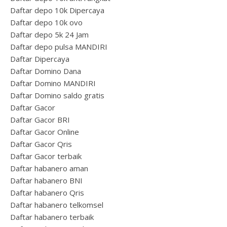
Daftar depo 10k Dipercaya
Daftar depo 10k ovo
Daftar depo 5k 24 Jam
Daftar depo pulsa MANDIRI
Daftar Dipercaya
Daftar Domino Dana
Daftar Domino MANDIRI
Daftar Domino saldo gratis
Daftar Gacor
Daftar Gacor BRI
Daftar Gacor Online
Daftar Gacor Qris
Daftar Gacor terbaik
Daftar habanero aman
Daftar habanero BNI
Daftar habanero Qris
Daftar habanero telkomsel
Daftar habanero terbaik