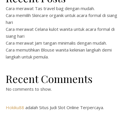
Cara merawat Tas travel bag dengan mudah.
Cara memilih Skincare organik untuk acara formal di siang
hari
Cara merawat Celana kulot wanita untuk acara formal di
siang hari
Cara merawat Jam tangan minimalis dengan mudah.
Cara memutihkan Blouse wanita kekinian langkah demi
langkah untuk pemula.
Recent Comments
No comments to show.
Hokiku88
adalah Situs Judi Slot Online Terpercaya.