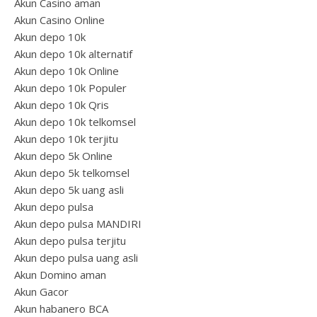
Akun Casino aman
Akun Casino Online
Akun depo 10k
Akun depo 10k alternatif
Akun depo 10k Online
Akun depo 10k Populer
Akun depo 10k Qris
Akun depo 10k telkomsel
Akun depo 10k terjitu
Akun depo 5k Online
Akun depo 5k telkomsel
Akun depo 5k uang asli
Akun depo pulsa
Akun depo pulsa MANDIRI
Akun depo pulsa terjitu
Akun depo pulsa uang asli
Akun Domino aman
Akun Gacor
Akun habanero BCA