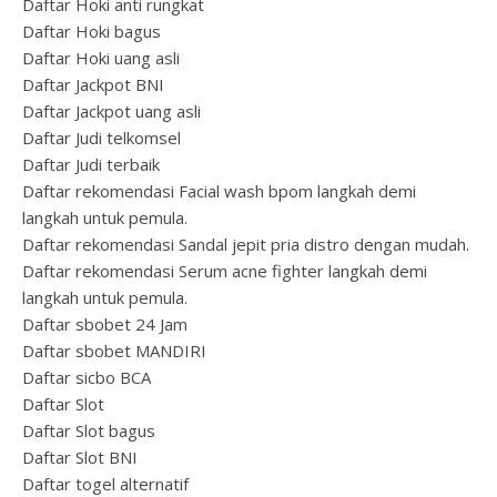
Daftar Hoki anti rungkat
Daftar Hoki bagus
Daftar Hoki uang asli
Daftar Jackpot BNI
Daftar Jackpot uang asli
Daftar Judi telkomsel
Daftar Judi terbaik
Daftar rekomendasi Facial wash bpom langkah demi
langkah untuk pemula.
Daftar rekomendasi Sandal jepit pria distro dengan mudah.
Daftar rekomendasi Serum acne fighter langkah demi
langkah untuk pemula.
Daftar sbobet 24 Jam
Daftar sbobet MANDIRI
Daftar sicbo BCA
Daftar Slot
Daftar Slot bagus
Daftar Slot BNI
Daftar togel alternatif