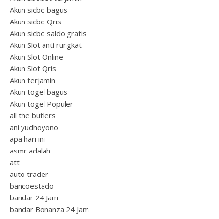
Akun sicbo bagus
Akun sicbo Qris
Akun sicbo saldo gratis
Akun Slot anti rungkat
Akun Slot Online
Akun Slot Qris
Akun terjamin
Akun togel bagus
Akun togel Populer
all the butlers
ani yudhoyono
apa hari ini
asmr adalah
att
auto trader
bancoestado
bandar 24 Jam
bandar Bonanza 24 Jam