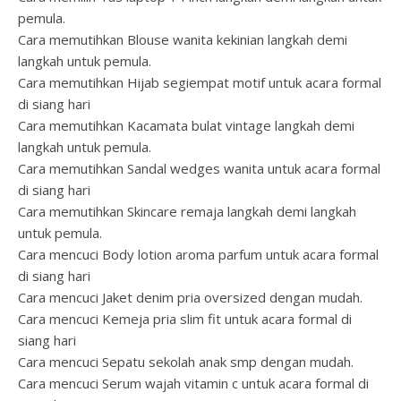
pemula.
Cara memutihkan Blouse wanita kekinian langkah demi
langkah untuk pemula.
Cara memutihkan Hijab segiempat motif untuk acara formal
di siang hari
Cara memutihkan Kacamata bulat vintage langkah demi
langkah untuk pemula.
Cara memutihkan Sandal wedges wanita untuk acara formal
di siang hari
Cara memutihkan Skincare remaja langkah demi langkah
untuk pemula.
Cara mencuci Body lotion aroma parfum untuk acara formal
di siang hari
Cara mencuci Jaket denim pria oversized dengan mudah.
Cara mencuci Kemeja pria slim fit untuk acara formal di
siang hari
Cara mencuci Sepatu sekolah anak smp dengan mudah.
Cara mencuci Serum wajah vitamin c untuk acara formal di