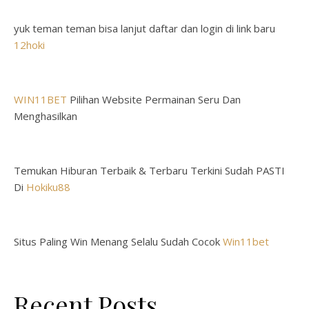
yuk teman teman bisa lanjut daftar dan login di link baru
12hoki
WIN11BET
Pilihan Website Permainan Seru Dan
Menghasilkan
Temukan Hiburan Terbaik & Terbaru Terkini Sudah PASTI
Di
Hokiku88
Situs Paling Win Menang Selalu Sudah Cocok
Win11bet
Recent Posts