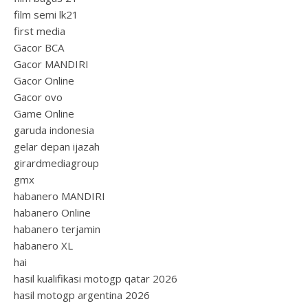
film semi lk21
first media
Gacor BCA
Gacor MANDIRI
Gacor Online
Gacor ovo
Game Online
garuda indonesia
gelar depan ijazah
girardmediagroup
gmx
habanero MANDIRI
habanero Online
habanero terjamin
habanero XL
hai
hasil kualifikasi motogp qatar 2026
hasil motogp argentina 2026