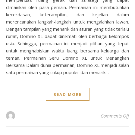
memperluas ruang gerak dan strategi yang dapat
dimainkan oleh para pemain. Permainan ini membutuhkan
kecerdasan, keterampilan, dan kejelian dalam
merencanakan langkah-langkah untuk mengalahkan lawan.
Dengan tampilan yang menarik dan aturan yang tidak terlalu
rumit, Domino XL dapat dinikmati oleh berbagai kelompok
usia. Sehingga, permainan ini menjadi pilihan yang tepat
untuk menghabiskan waktu luang bersama keluarga dan
teman. Permainan Seru Domino XL untuk Menangkan
Bersama Dalam dunia permainan, Domino XL menjadi salah
satu permainan yang cukup populer dan menarik…
READ MORE
on
Comments Off