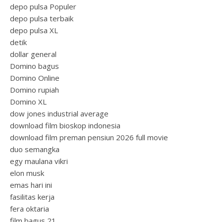
depo pulsa Populer
depo pulsa terbaik
depo pulsa XL
detik
dollar general
Domino bagus
Domino Online
Domino rupiah
Domino XL
dow jones industrial average
download film bioskop indonesia
download film preman pensiun 2026 full movie
duo semangka
egy maulana vikri
elon musk
emas hari ini
fasilitas kerja
fera oktaria
film bagus 21