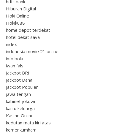
hdfc bank
Hiburan Digital
Hoki Online
Hokiku88
home depot terdekat
hotel dekat saya
index
indonesia movie 21 online
info bola
iwan fals
Jackpot BRI
Jackpot Dana
Jackpot Populer
jawa tengah
kabinet jokowi
kartu keluarga
Kasino Online
kedutan mata kiri atas
kemenkumham