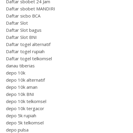
Daftar sbobet 24 Jam
Daftar sbobet MANDIRI
Daftar sicbo BCA
Daftar Slot
Daftar Slot bagus
Daftar Slot BNI
Daftar togel alternatif
Daftar togel rupiah
Daftar togel telkomsel
danau tiberias
depo 10k
depo 10k alternatif
depo 10k aman
depo 10k BNI
depo 10k telkomsel
depo 10k tergacor
depo 5k rupiah
depo 5k telkomsel
depo pulsa