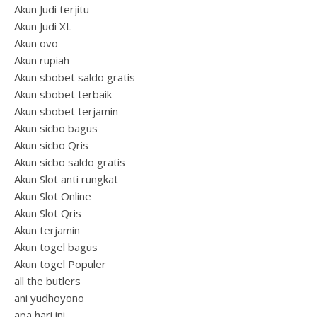
Akun Judi terjitu
Akun Judi XL
Akun ovo
Akun rupiah
Akun sbobet saldo gratis
Akun sbobet terbaik
Akun sbobet terjamin
Akun sicbo bagus
Akun sicbo Qris
Akun sicbo saldo gratis
Akun Slot anti rungkat
Akun Slot Online
Akun Slot Qris
Akun terjamin
Akun togel bagus
Akun togel Populer
all the butlers
ani yudhoyono
apa hari ini