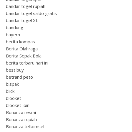
bandar togel rupiah
bandar togel saldo gratis
bandar togel XL
bandung
bayern
berita kompas
Berita Olahraga
Berita Sepak Bola
berita terbaru hari ini
best buy
betrand peto
bispak
blick
blooket
blooket join
Bonanza resmi
Bonanza rupiah
Bonanza telkomsel