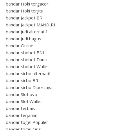
bandar Hoki tergacor
bandar Hoki terjitu
bandar Jackpot BRI
bandar Jackpot MANDIRI
bandar Judi alternatif
bandar Judi bagus
bandar Online
bandar sbobet BNI
bandar sbobet Dana
bandar sbobet Wallet
bandar sicbo alternatif
bandar sicbo BRI
bandar sicbo Dipercaya
bandar Slot ovo
bandar Slot Wallet
bandar terbaik
bandar terjamin
bandar togel Populer
bandar togel Qris