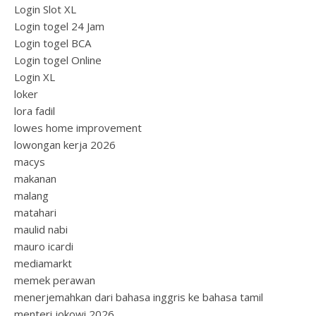
Login Slot XL
Login togel 24 Jam
Login togel BCA
Login togel Online
Login XL
loker
lora fadil
lowes home improvement
lowongan kerja 2026
macys
makanan
malang
matahari
maulid nabi
mauro icardi
mediamarkt
memek perawan
menerjemahkan dari bahasa inggris ke bahasa tamil
menteri jokowi 2026