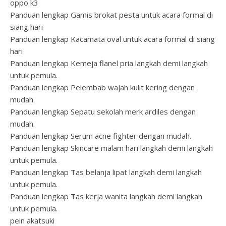
oppo k3
Panduan lengkap Gamis brokat pesta untuk acara formal di
siang hari
Panduan lengkap Kacamata oval untuk acara formal di siang
hari
Panduan lengkap Kemeja flanel pria langkah demi langkah
untuk pemula.
Panduan lengkap Pelembab wajah kulit kering dengan
mudah.
Panduan lengkap Sepatu sekolah merk ardiles dengan
mudah.
Panduan lengkap Serum acne fighter dengan mudah.
Panduan lengkap Skincare malam hari langkah demi langkah
untuk pemula.
Panduan lengkap Tas belanja lipat langkah demi langkah
untuk pemula.
Panduan lengkap Tas kerja wanita langkah demi langkah
untuk pemula.
pein akatsuki