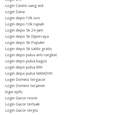
Login Casino uang asli
Login Dana
Login depo 10k ovo
Login depo 10k rupiah
Login depo 5k 24 Jam
Login depo 5k Dipercaya
Login depo 5k Populer
Login depo 5k saldo gratis
Login depo pulsa anti rungkat
Login depo pulsa bagus
Login depo pulsa BRI
Login depo pulsa MANDIRI
Login Domino tergacor
Login Domino terjamin
login epfo
Login Gacor resmi
Login Gacor terbaik
Login Gacor terjitu