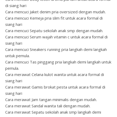
di siang hari
Cara mencuci Jaket denim pria oversized dengan mudah.
Cara mencuci Kemeja pria slim fit untuk acara formal di
siang hari
Cara mencuci Sepatu sekolah anak smp dengan mudah.
Cara mencuci Serum wajah vitamin c untuk acara formal di
siang hari
Cara mencuci Sneakers running pria langkah demi langkah
untuk pemula.
Cara mencuci Tas pinggang pria langkah demi langkah untuk
pemula.
Cara merawat Celana kulot wanita untuk acara formal di
siang hari
Cara merawat Gamis brokat pesta untuk acara formal di
siang hari
Cara merawat Jam tangan minimalis dengan mudah.
Cara merawat Sandal wanita tali dengan mudah.
Cara merawat Sepatu sekolah anak smp langkah demi