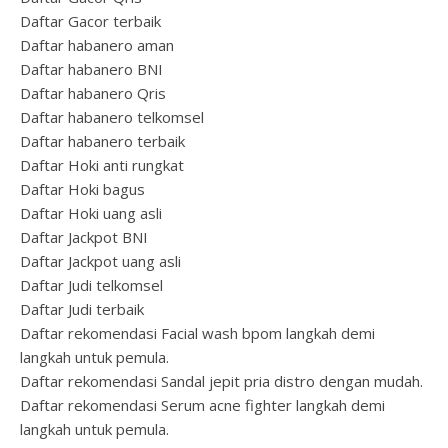
Daftar Gacor terbaik
Daftar habanero aman
Daftar habanero BNI
Daftar habanero Qris
Daftar habanero telkomsel
Daftar habanero terbaik
Daftar Hoki anti rungkat
Daftar Hoki bagus
Daftar Hoki uang asli
Daftar Jackpot BNI
Daftar Jackpot uang asli
Daftar Judi telkomsel
Daftar Judi terbaik
Daftar rekomendasi Facial wash bpom langkah demi
langkah untuk pemula.
Daftar rekomendasi Sandal jepit pria distro dengan mudah.
Daftar rekomendasi Serum acne fighter langkah demi
langkah untuk pemula.