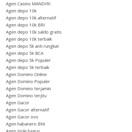
Agen Casino MANDIRI
Agen depo 10k
Agen depo 10k alternatif
Agen depo 10k BRI
Agen depo 10k saldo gratis
Agen depo 10k terbaik
Agen depo 5k anti rungkat
Agen depo 5k BCA
Agen depo 5k Populer
Agen depo 5k terbaik
Agen Domino Online
Agen Domino Populer
Agen Domino terjamin
Agen Domino terjitu
Agen Gacor
Agen Gacor alternatif
Agen Gacor ovo
Agen habanero BNI
Agen Hoki bagus