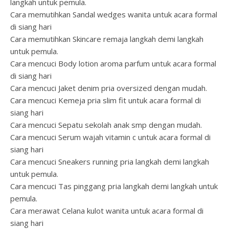
langkah untuk pemula.
Cara memutihkan Sandal wedges wanita untuk acara formal
di siang hari
Cara memutihkan Skincare remaja langkah demi langkah
untuk pemula.
Cara mencuci Body lotion aroma parfum untuk acara formal
di siang hari
Cara mencuci Jaket denim pria oversized dengan mudah.
Cara mencuci Kemeja pria slim fit untuk acara formal di
siang hari
Cara mencuci Sepatu sekolah anak smp dengan mudah.
Cara mencuci Serum wajah vitamin c untuk acara formal di
siang hari
Cara mencuci Sneakers running pria langkah demi langkah
untuk pemula.
Cara mencuci Tas pinggang pria langkah demi langkah untuk
pemula.
Cara merawat Celana kulot wanita untuk acara formal di
siang hari