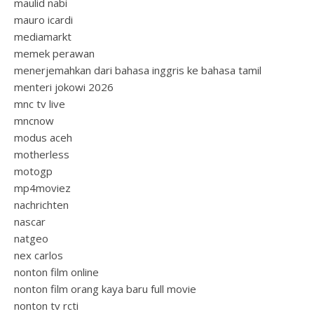
maulid nabi
mauro icardi
mediamarkt
memek perawan
menerjemahkan dari bahasa inggris ke bahasa tamil
menteri jokowi 2026
mnc tv live
mncnow
modus aceh
motherless
motogp
mp4moviez
nachrichten
nascar
natgeo
nex carlos
nonton film online
nonton film orang kaya baru full movie
nonton tv rcti