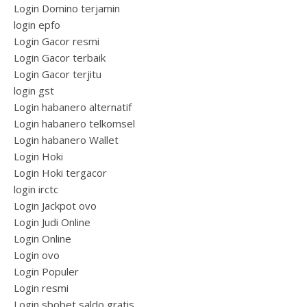
Login Domino terjamin
login epfo
Login Gacor resmi
Login Gacor terbaik
Login Gacor terjitu
login gst
Login habanero alternatif
Login habanero telkomsel
Login habanero Wallet
Login Hoki
Login Hoki tergacor
login irctc
Login Jackpot ovo
Login Judi Online
Login Online
Login ovo
Login Populer
Login resmi
Login sbobet saldo gratis