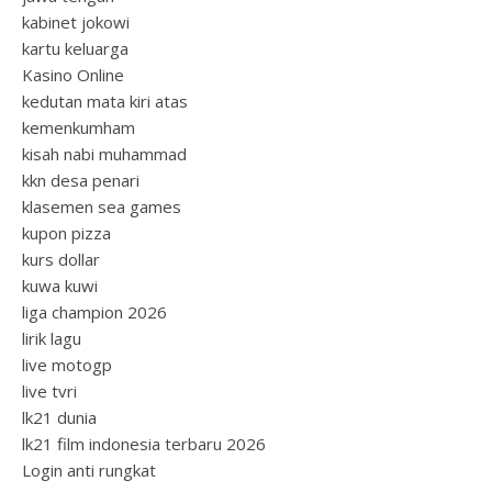
kabinet jokowi
kartu keluarga
Kasino Online
kedutan mata kiri atas
kemenkumham
kisah nabi muhammad
kkn desa penari
klasemen sea games
kupon pizza
kurs dollar
kuwa kuwi
liga champion 2026
lirik lagu
live motogp
live tvri
lk21 dunia
lk21 film indonesia terbaru 2026
Login anti rungkat