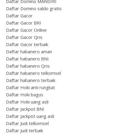
Daftar Domino MANDIRI
Daftar Domino saldo gratis
Daftar Gacor
Daftar Gacor BRI
Daftar Gacor Online
Daftar Gacor Qris
Daftar Gacor terbaik
Daftar habanero aman
Daftar habanero BNI
Daftar habanero Qris
Daftar habanero telkomsel
Daftar habanero terbaik
Daftar Hoki anti rungkat
Daftar Hoki bagus
Daftar Hoki uang asli
Daftar Jackpot BNI
Daftar Jackpot uang asli
Daftar Judi telkomsel
Daftar Judi terbaik