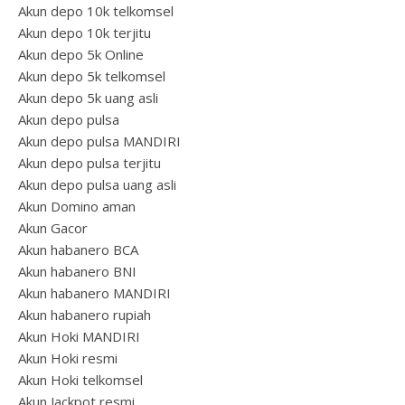
Akun depo 10k telkomsel
Akun depo 10k terjitu
Akun depo 5k Online
Akun depo 5k telkomsel
Akun depo 5k uang asli
Akun depo pulsa
Akun depo pulsa MANDIRI
Akun depo pulsa terjitu
Akun depo pulsa uang asli
Akun Domino aman
Akun Gacor
Akun habanero BCA
Akun habanero BNI
Akun habanero MANDIRI
Akun habanero rupiah
Akun Hoki MANDIRI
Akun Hoki resmi
Akun Hoki telkomsel
Akun Jackpot resmi