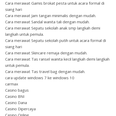
Cara merawat Gamis brokat pesta untuk acara formal di
siang hari
Cara merawat Jam tangan minimalis dengan mudah.
Cara merawat Sandal wanita tali dengan mudah.
Cara merawat Sepatu sekolah anak smp langkah demi
langkah untuk pemula.
Cara merawat Sepatu sekolah putih untuk acara formal di
siang hari
Cara merawat Skincare remaja dengan mudah.
Cara merawat Tas ransel wanita kecil langkah demi langkah
untuk pemula.
Cara merawat Tas travel bag dengan mudah.
cara update windows 7 ke windows 10
carmax
Casino bagus
Casino BNI
Casino Dana
Casino Dipercaya
Casino Online