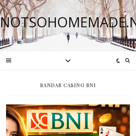
NOTSOHOMEMADE.
BANDAR CASINO BNI