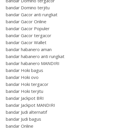
bandar Domino tergacor
bandar Domino terjitu
bandar Gacor anti rungkat
bandar Gacor Online
bandar Gacor Populer
bandar Gacor tergacor
bandar Gacor Wallet
bandar habanero aman
bandar habanero anti rungkat
bandar habanero MANDIRI
bandar Hoki bagus
bandar Hoki ovo
bandar Hoki tergacor
bandar Hoki terjitu
bandar Jackpot BRI
bandar Jackpot MANDIRI
bandar Judi alternatif
bandar Judi bagus
bandar Online