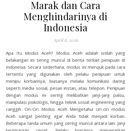
Marak dan Cara
Menghindarinya di
Indonesia
April 8, 2026
Apa Itu Modus Aceh? Modus Aceh adalah istilah yang
belakangan ini sering muncul di berita terkait penipuan di
Indonesia. Secara sederhana, modus ini merujuk pada cara
tertentu yang digunakan oleh pelaku penipuan untuk
menipu korbannya, biasanya melalui komunikasi daring
seperti media sosial, pesan instan, atau telepon. Penipuan
dengan modus ini sering melibatkan janji-janji palsu,
manipulasi psikologis, hingga teknik sosial engineering yang
canggih. Ciri-Ciri Modus Aceh Mengetahui ciri-ciri modus
Aceh sangat penting agar Anda tidak menjadi korban.
Beberapa tanda umum yang sering muncul antara lain: Janji
keuntungan cepat: Pelaku biasanya menawarkan