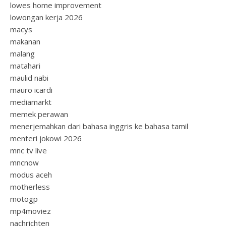
lowes home improvement
lowongan kerja 2026
macys
makanan
malang
matahari
maulid nabi
mauro icardi
mediamarkt
memek perawan
menerjemahkan dari bahasa inggris ke bahasa tamil
menteri jokowi 2026
mnc tv live
mncnow
modus aceh
motherless
motogp
mp4moviez
nachrichten