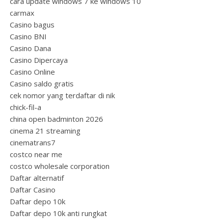
cara update windows 7 ke windows 10
carmax
Casino bagus
Casino BNI
Casino Dana
Casino Dipercaya
Casino Online
Casino saldo gratis
cek nomor yang terdaftar di nik
chick-fil-a
china open badminton 2026
cinema 21 streaming
cinematrans7
costco near me
costco wholesale corporation
Daftar alternatif
Daftar Casino
Daftar depo 10k
Daftar depo 10k anti rungkat