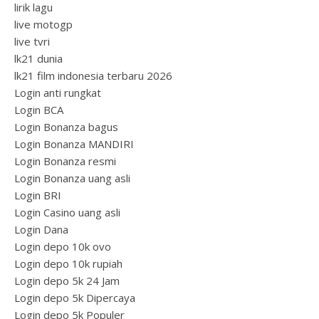
lirik lagu
live motogp
live tvri
lk21 dunia
lk21 film indonesia terbaru 2026
Login anti rungkat
Login BCA
Login Bonanza bagus
Login Bonanza MANDIRI
Login Bonanza resmi
Login Bonanza uang asli
Login BRI
Login Casino uang asli
Login Dana
Login depo 10k ovo
Login depo 10k rupiah
Login depo 5k 24 Jam
Login depo 5k Dipercaya
Login depo 5k Populer