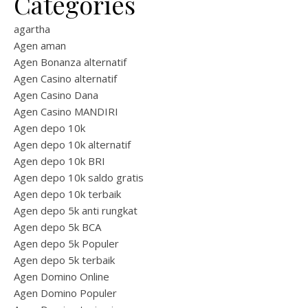
Categories
agartha
Agen aman
Agen Bonanza alternatif
Agen Casino alternatif
Agen Casino Dana
Agen Casino MANDIRI
Agen depo 10k
Agen depo 10k alternatif
Agen depo 10k BRI
Agen depo 10k saldo gratis
Agen depo 10k terbaik
Agen depo 5k anti rungkat
Agen depo 5k BCA
Agen depo 5k Populer
Agen depo 5k terbaik
Agen Domino Online
Agen Domino Populer