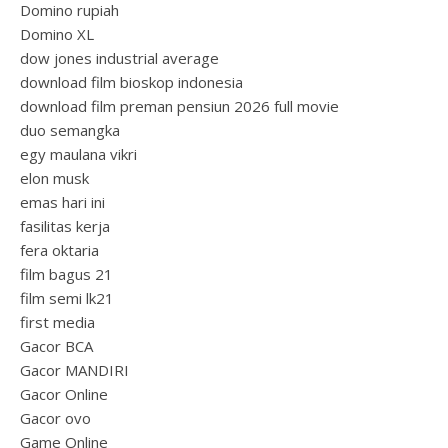
Domino rupiah
Domino XL
dow jones industrial average
download film bioskop indonesia
download film preman pensiun 2026 full movie
duo semangka
egy maulana vikri
elon musk
emas hari ini
fasilitas kerja
fera oktaria
film bagus 21
film semi lk21
first media
Gacor BCA
Gacor MANDIRI
Gacor Online
Gacor ovo
Game Online