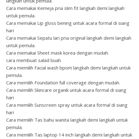
langkah untuk pemula.
Cara memakai Kemeja pria slim fit langkah demi langkah
untuk pemula.
Cara memakai Lip gloss bening untuk acara formal di siang
hari
Cara memakai Sepatu lari pria original langkah demi langkah
untuk pemula.
Cara memakai Sheet mask korea dengan mudah.
cara membuat salad buah
Cara memilih Facial wash bpom langkah demi langkah untuk
pemula.
Cara memilih Foundation full coverage dengan mudah.
Cara memilih Skincare organik untuk acara formal di siang
hari
Cara memilih Sunscreen spray untuk acara formal di siang
hari
Cara memilih Tas bahu wanita langkah demi langkah untuk
pemula.
Cara memilih Tas laptop 14 inch langkah demi langkah untuk