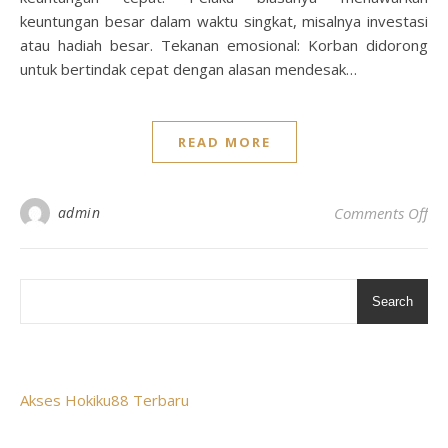
keuntungan besar dalam waktu singkat, misalnya investasi
atau hadiah besar. Tekanan emosional: Korban didorong
untuk bertindak cepat dengan alasan mendesak…
READ MORE
on
admin
Comments Off
Search
Akses Hokiku88 Terbaru