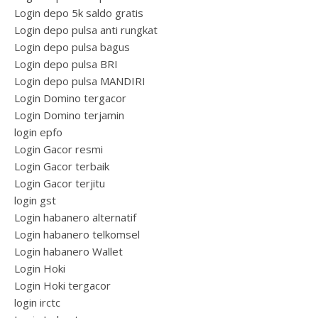
Login depo 5k saldo gratis
Login depo pulsa anti rungkat
Login depo pulsa bagus
Login depo pulsa BRI
Login depo pulsa MANDIRI
Login Domino tergacor
Login Domino terjamin
login epfo
Login Gacor resmi
Login Gacor terbaik
Login Gacor terjitu
login gst
Login habanero alternatif
Login habanero telkomsel
Login habanero Wallet
Login Hoki
Login Hoki tergacor
login irctc