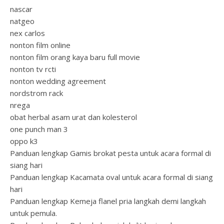
nascar
natgeo
nex carlos
nonton film online
nonton film orang kaya baru full movie
nonton tv rcti
nonton wedding agreement
nordstrom rack
nrega
obat herbal asam urat dan kolesterol
one punch man 3
oppo k3
Panduan lengkap Gamis brokat pesta untuk acara formal di
siang hari
Panduan lengkap Kacamata oval untuk acara formal di siang
hari
Panduan lengkap Kemeja flanel pria langkah demi langkah
untuk pemula.