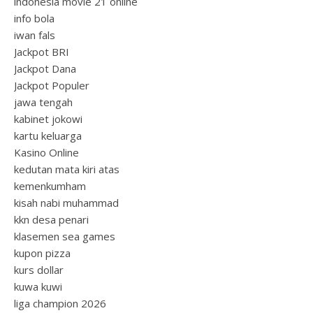
indonesia movie 21 online
info bola
iwan fals
Jackpot BRI
Jackpot Dana
Jackpot Populer
jawa tengah
kabinet jokowi
kartu keluarga
Kasino Online
kedutan mata kiri atas
kemenkumham
kisah nabi muhammad
kkn desa penari
klasemen sea games
kupon pizza
kurs dollar
kuwa kuwi
liga champion 2026