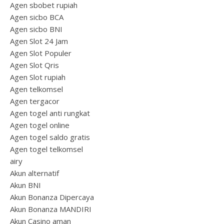
Agen sbobet rupiah
Agen sicbo BCA
Agen sicbo BNI
Agen Slot 24 Jam
Agen Slot Populer
Agen Slot Qris
Agen Slot rupiah
Agen telkomsel
Agen tergacor
Agen togel anti rungkat
Agen togel online
Agen togel saldo gratis
Agen togel telkomsel
airy
Akun alternatif
Akun BNI
Akun Bonanza Dipercaya
Akun Bonanza MANDIRI
Akun Casino aman