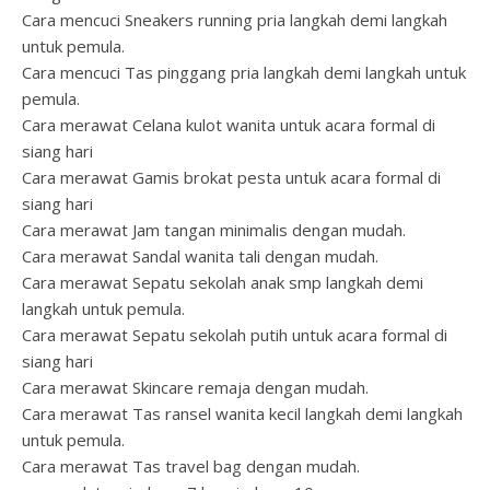
Cara mencuci Sneakers running pria langkah demi langkah
untuk pemula.
Cara mencuci Tas pinggang pria langkah demi langkah untuk
pemula.
Cara merawat Celana kulot wanita untuk acara formal di
siang hari
Cara merawat Gamis brokat pesta untuk acara formal di
siang hari
Cara merawat Jam tangan minimalis dengan mudah.
Cara merawat Sandal wanita tali dengan mudah.
Cara merawat Sepatu sekolah anak smp langkah demi
langkah untuk pemula.
Cara merawat Sepatu sekolah putih untuk acara formal di
siang hari
Cara merawat Skincare remaja dengan mudah.
Cara merawat Tas ransel wanita kecil langkah demi langkah
untuk pemula.
Cara merawat Tas travel bag dengan mudah.