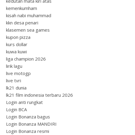
kedutan mata kiri atas
kemenkumham
kisah nabi muhammad
kkn desa penari
klasemen sea games
kupon pizza
kurs dollar
kuwa kuwi
liga champion 2026
lirik lagu
live motogp
live tvri
lk21 dunia
lk21 film indonesia terbaru 2026
Login anti rungkat
Login BCA
Login Bonanza bagus
Login Bonanza MANDIRI
Login Bonanza resmi