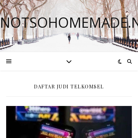
NOTSOHOMEMADE.
DAFTAR JUDI TELKOMSEL