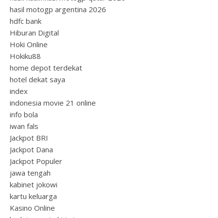
hasil motogp argentina 2026
hdfc bank
Hiburan Digital
Hoki Online
Hokiku88
home depot terdekat
hotel dekat saya
index
indonesia movie 21 online
info bola
iwan fals
Jackpot BRI
Jackpot Dana
Jackpot Populer
jawa tengah
kabinet jokowi
kartu keluarga
Kasino Online