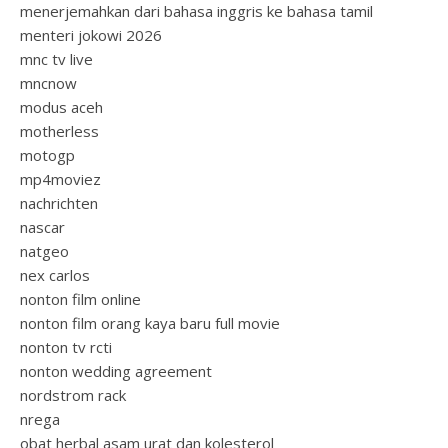
menerjemahkan dari bahasa inggris ke bahasa tamil
menteri jokowi 2026
mnc tv live
mncnow
modus aceh
motherless
motogp
mp4moviez
nachrichten
nascar
natgeo
nex carlos
nonton film online
nonton film orang kaya baru full movie
nonton tv rcti
nonton wedding agreement
nordstrom rack
nrega
obat herbal asam urat dan kolesterol