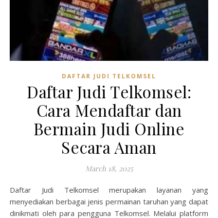
DAFTAR JUDI TELKOMSEL
Daftar Judi Telkomsel:
Cara Mendaftar dan
Bermain Judi Online
Secara Aman
March 18, 2025
Daftar Judi Telkomsel merupakan layanan yang
menyediakan berbagai jenis permainan taruhan yang dapat
dinikmati oleh para pengguna Telkomsel. Melalui platform