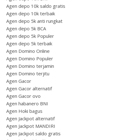
Agen depo 10k saldo gratis
Agen depo 10k terbaik
Agen depo 5k anti rungkat
Agen depo 5k BCA
Agen depo 5k Populer
Agen depo 5k terbaik
Agen Domino Online
Agen Domino Populer
Agen Domino terjamin
Agen Domino terjitu
Agen Gacor
Agen Gacor alternatif
Agen Gacor ovo
Agen habanero BNI
Agen Hoki bagus
Agen Jackpot alternatif
Agen Jackpot MANDIRI
Agen Jackpot saldo gratis