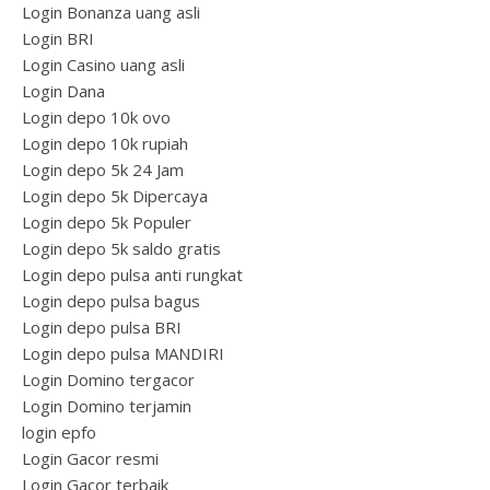
Login Bonanza uang asli
Login BRI
Login Casino uang asli
Login Dana
Login depo 10k ovo
Login depo 10k rupiah
Login depo 5k 24 Jam
Login depo 5k Dipercaya
Login depo 5k Populer
Login depo 5k saldo gratis
Login depo pulsa anti rungkat
Login depo pulsa bagus
Login depo pulsa BRI
Login depo pulsa MANDIRI
Login Domino tergacor
Login Domino terjamin
login epfo
Login Gacor resmi
Login Gacor terbaik