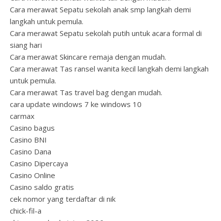
Cara merawat Sepatu sekolah anak smp langkah demi
langkah untuk pemula.
Cara merawat Sepatu sekolah putih untuk acara formal di
siang hari
Cara merawat Skincare remaja dengan mudah.
Cara merawat Tas ransel wanita kecil langkah demi langkah
untuk pemula.
Cara merawat Tas travel bag dengan mudah.
cara update windows 7 ke windows 10
carmax
Casino bagus
Casino BNI
Casino Dana
Casino Dipercaya
Casino Online
Casino saldo gratis
cek nomor yang terdaftar di nik
chick-fil-a