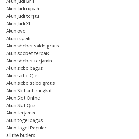
Akun Judi BNI
Akun Judi rupiah
Akun Judi terjitu
Akun Judi XL
Akun ovo
Akun rupiah
Akun sbobet saldo gratis
Akun sbobet terbaik
Akun sbobet terjamin
Akun sicbo bagus
Akun sicbo Qris
Akun sicbo saldo gratis
Akun Slot anti rungkat
Akun Slot Online
Akun Slot Qris
Akun terjamin
Akun togel bagus
Akun togel Populer
all the butlers