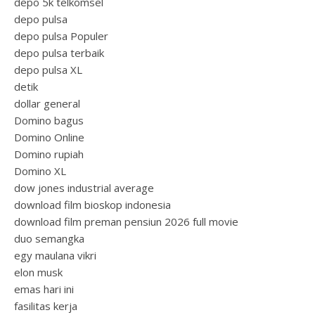
depo 5k telkomsel
depo pulsa
depo pulsa Populer
depo pulsa terbaik
depo pulsa XL
detik
dollar general
Domino bagus
Domino Online
Domino rupiah
Domino XL
dow jones industrial average
download film bioskop indonesia
download film preman pensiun 2026 full movie
duo semangka
egy maulana vikri
elon musk
emas hari ini
fasilitas kerja