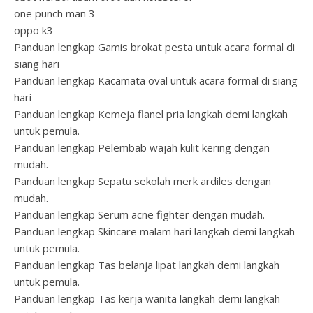
one punch man 3
oppo k3
Panduan lengkap Gamis brokat pesta untuk acara formal di
siang hari
Panduan lengkap Kacamata oval untuk acara formal di siang
hari
Panduan lengkap Kemeja flanel pria langkah demi langkah
untuk pemula.
Panduan lengkap Pelembab wajah kulit kering dengan
mudah.
Panduan lengkap Sepatu sekolah merk ardiles dengan
mudah.
Panduan lengkap Serum acne fighter dengan mudah.
Panduan lengkap Skincare malam hari langkah demi langkah
untuk pemula.
Panduan lengkap Tas belanja lipat langkah demi langkah
untuk pemula.
Panduan lengkap Tas kerja wanita langkah demi langkah