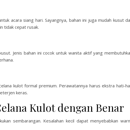
tuk acara siang hari. Sayangnya, bahan ini juga mudah kusut d
 tidak cepat rusak.
kusut. Jenis bahan ini cocok untuk wanita aktif yang membutuhk
erhana.
 celana kulot formal premium. Perawatannya harus ekstra hati-ha
eterjen keras.
elana Kulot dengan Benar
ilakukan sembarangan. Kesalahan kecil dapat menyebabkan war