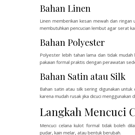
Bahan Linen
Linen memberikan kesan mewah dan ringan un
membutuhkan pencucian lembut agar serat kain
Bahan Polyester
Polyester lebih tahan lama dan tidak mudah 
pakaian formal praktis dengan perawatan sed
Bahan Satin atau Silk
Bahan satin atau silk sering digunakan untuk
karena mudah rusak jika dicuci menggunakan d
Langkah Mencuci C
Mencuci celana kulot formal tidak boleh d
pudar, kain melar, atau bentuk berubah.