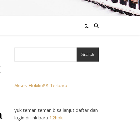
Search
k
Akses Hokiku88 Terbaru
a
yuk teman teman bisa lanjut daftar dan
login di link baru
12hoki