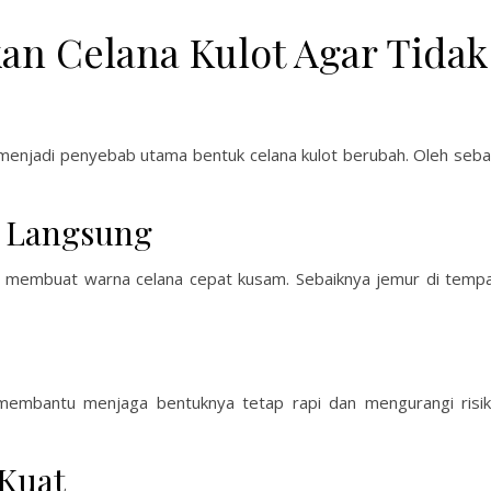
an Celana Kulot Agar Tidak
menjadi penyebab utama bentuk celana kulot berubah. Oleh seb
i Langsung
 membuat warna celana cepat kusam. Sebaiknya jemur di temp
embantu menjaga bentuknya tetap rapi dan mengurangi risi
 Kuat