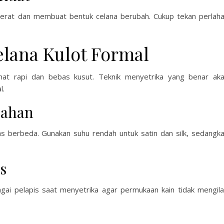
serat dan membuat bentuk celana berubah. Cukup tekan perlah
lana Kulot Formal
lihat rapi dan bebas kusut. Teknik menyetrika yang benar ak
l.
Bahan
as berbeda. Gunakan suhu rendah untuk satin dan silk, sedangk
s
bagai pelapis saat menyetrika agar permukaan kain tidak mengil