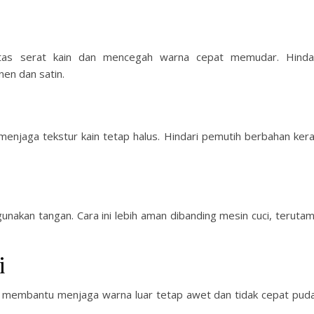
litas serat kain dan mencegah warna cepat memudar. Hinda
nen dan satin.
njaga tekstur kain tetap halus. Hindari pemutih berbahan ker
gunakan tangan. Cara ini lebih aman dibanding mesin cuci, teruta
i
i membantu menjaga warna luar tetap awet dan tidak cepat pud