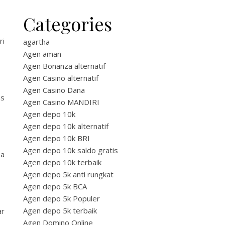
Categories
ri
agartha
Agen aman
Agen Bonanza alternatif
Agen Casino alternatif
Agen Casino Dana
as
Agen Casino MANDIRI
Agen depo 10k
Agen depo 10k alternatif
Agen depo 10k BRI
Agen depo 10k saldo gratis
ma
Agen depo 10k terbaik
Agen depo 5k anti rungkat
Agen depo 5k BCA
Agen depo 5k Populer
Agen depo 5k terbaik
ar
Agen Domino Online