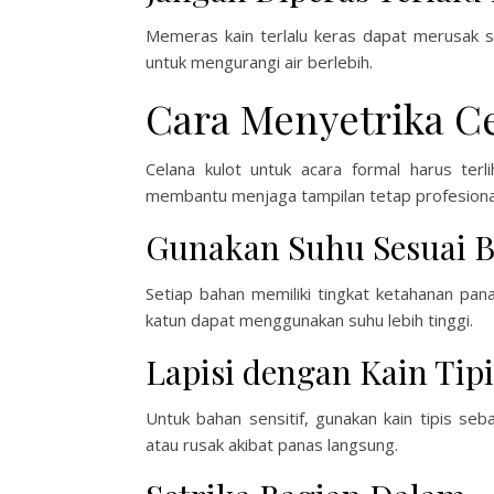
Memeras kain terlalu keras dapat merusak 
untuk mengurangi air berlebih.
Cara Menyetrika Ce
Celana kulot untuk acara formal harus ter
membantu menjaga tampilan tetap profesiona
Gunakan Suhu Sesuai 
Setiap bahan memiliki tingkat ketahanan pan
katun dapat menggunakan suhu lebih tinggi.
Lapisi dengan Kain Tipi
Untuk bahan sensitif, gunakan kain tipis se
atau rusak akibat panas langsung.