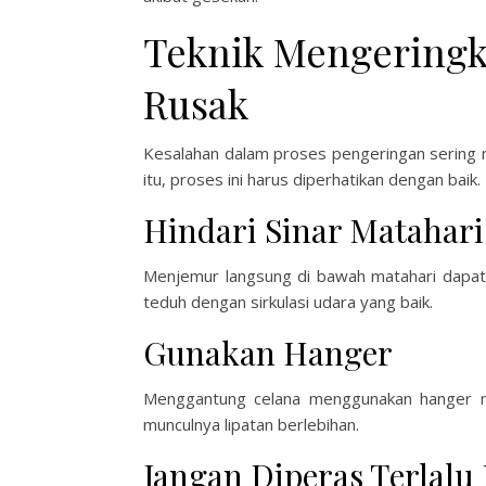
Teknik Mengeringk
Rusak
Kesalahan dalam proses pengeringan sering 
itu, proses ini harus diperhatikan dengan baik.
Hindari Sinar Matahar
Menjemur langsung di bawah matahari dapat
teduh dengan sirkulasi udara yang baik.
Gunakan Hanger
Menggantung celana menggunakan hanger m
munculnya lipatan berlebihan.
Jangan Diperas Terlalu