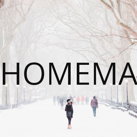
HOMEMA