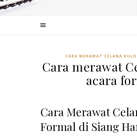
CARA MERAWAT CELANA KULO
Cara merawat Ce
acara for
Cara Merawat Celan
Formal di Siang Ha