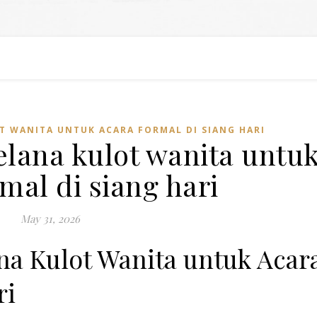
T WANITA UNTUK ACARA FORMAL DI SIANG HARI
lana kulot wanita untu
mal di siang hari
May 31, 2026
a Kulot Wanita untuk Acar
ri