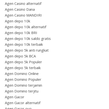
Agen Casino alternatif
Agen Casino Dana
Agen Casino MANDIRI
Agen depo 10k
Agen depo 10k alternatif
Agen depo 10k BRI
Agen depo 10k saldo gratis
Agen depo 10k terbaik
Agen depo 5k anti rungkat
Agen depo 5k BCA
Agen depo 5k Populer
Agen depo 5k terbaik
Agen Domino Online
Agen Domino Populer
Agen Domino terjamin
Agen Domino terjitu
Agen Gacor
Agen Gacor alternatif
Agen Gacor ovo