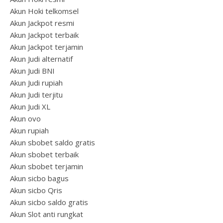
Akun Hoki telkomsel
Akun Jackpot resmi
Akun Jackpot terbaik
Akun Jackpot terjamin
Akun Judi alternatif
Akun Judi BNI
Akun Judi rupiah
Akun Judi terjitu
Akun Judi XL
Akun ovo
Akun rupiah
Akun sbobet saldo gratis
Akun sbobet terbaik
Akun sbobet terjamin
Akun sicbo bagus
Akun sicbo Qris
Akun sicbo saldo gratis
Akun Slot anti rungkat