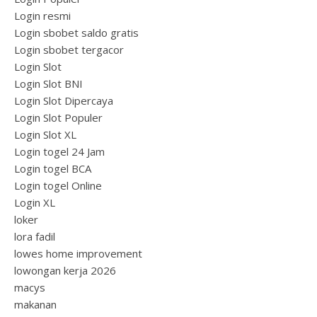
Login resmi
Login sbobet saldo gratis
Login sbobet tergacor
Login Slot
Login Slot BNI
Login Slot Dipercaya
Login Slot Populer
Login Slot XL
Login togel 24 Jam
Login togel BCA
Login togel Online
Login XL
loker
lora fadil
lowes home improvement
lowongan kerja 2026
macys
makanan