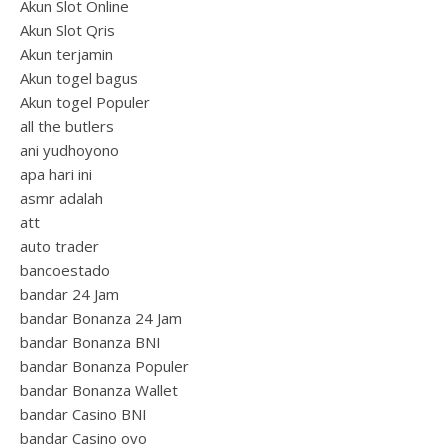
Akun Slot Online
Akun Slot Qris
Akun terjamin
Akun togel bagus
Akun togel Populer
all the butlers
ani yudhoyono
apa hari ini
asmr adalah
att
auto trader
bancoestado
bandar 24 Jam
bandar Bonanza 24 Jam
bandar Bonanza BNI
bandar Bonanza Populer
bandar Bonanza Wallet
bandar Casino BNI
bandar Casino ovo