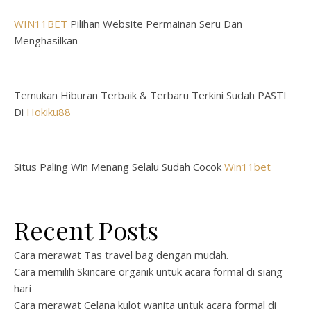
WIN11BET
Pilihan Website Permainan Seru Dan
Menghasilkan
Temukan Hiburan Terbaik & Terbaru Terkini Sudah PASTI
Di
Hokiku88
Situs Paling Win Menang Selalu Sudah Cocok
Win11bet
Recent Posts
Cara merawat Tas travel bag dengan mudah.
Cara memilih Skincare organik untuk acara formal di siang
hari
Cara merawat Celana kulot wanita untuk acara formal di