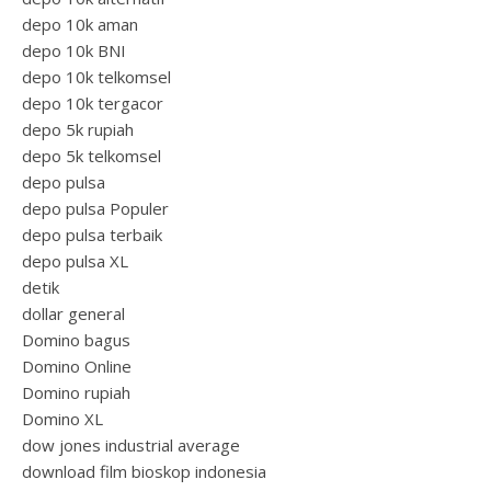
depo 10k aman
depo 10k BNI
depo 10k telkomsel
depo 10k tergacor
depo 5k rupiah
depo 5k telkomsel
depo pulsa
depo pulsa Populer
depo pulsa terbaik
depo pulsa XL
detik
dollar general
Domino bagus
Domino Online
Domino rupiah
Domino XL
dow jones industrial average
download film bioskop indonesia