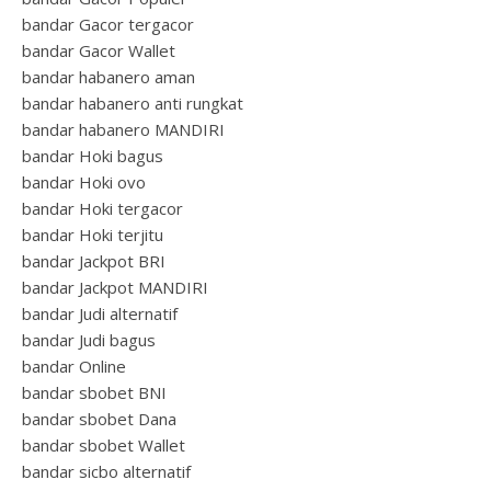
bandar Gacor tergacor
bandar Gacor Wallet
bandar habanero aman
bandar habanero anti rungkat
bandar habanero MANDIRI
bandar Hoki bagus
bandar Hoki ovo
bandar Hoki tergacor
bandar Hoki terjitu
bandar Jackpot BRI
bandar Jackpot MANDIRI
bandar Judi alternatif
bandar Judi bagus
bandar Online
bandar sbobet BNI
bandar sbobet Dana
bandar sbobet Wallet
bandar sicbo alternatif