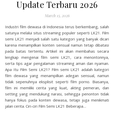
Update Terbaru 2026
March 15, 2026
Industri film dewasa di Indonesia terus berkembang, salah
satunya melalui situs streaming populer seperti LK21. Film
semi LK21 menjadi salah satu kategori yang banyak dicari
karena menampilkan konten sensual namun tetap dibatasi
pada batas tertentu. Artikel ini akan membahas secara
lengkap mengenai film semi LK21, cara menontonnya,
serta tips agar pengalaman streaming aman dan nyaman.
Apa Itu Film Semi LK21? Film semi LK21 adalah kategori
film dewasa yang menampilkan adegan sensual, namun
tidak sepenuhnya eksplisit seperti film porno. Biasanya,
film ini memiliki cerita yang kuat, akting pemeran, dan
setting yang mendukung narasi, sehingga penonton tidak
hanya fokus pada konten dewasa, tetapi juga menikmati
jalan cerita. Ciri-ciri Film Semi LK21 Beberapa…