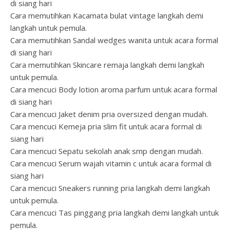
di siang hari
Cara memutihkan Kacamata bulat vintage langkah demi
langkah untuk pemula.
Cara memutihkan Sandal wedges wanita untuk acara formal
di siang hari
Cara memutihkan Skincare remaja langkah demi langkah
untuk pemula.
Cara mencuci Body lotion aroma parfum untuk acara formal
di siang hari
Cara mencuci Jaket denim pria oversized dengan mudah.
Cara mencuci Kemeja pria slim fit untuk acara formal di
siang hari
Cara mencuci Sepatu sekolah anak smp dengan mudah.
Cara mencuci Serum wajah vitamin c untuk acara formal di
siang hari
Cara mencuci Sneakers running pria langkah demi langkah
untuk pemula.
Cara mencuci Tas pinggang pria langkah demi langkah untuk
pemula.