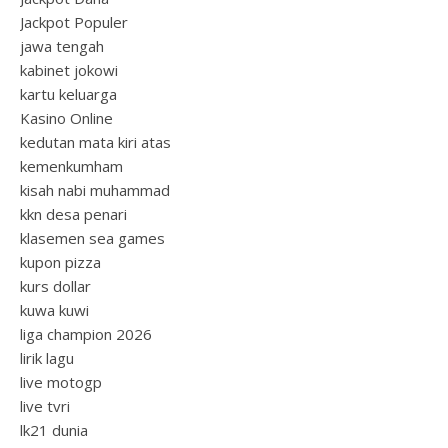
Jackpot Populer
jawa tengah
kabinet jokowi
kartu keluarga
Kasino Online
kedutan mata kiri atas
kemenkumham
kisah nabi muhammad
kkn desa penari
klasemen sea games
kupon pizza
kurs dollar
kuwa kuwi
liga champion 2026
lirik lagu
live motogp
live tvri
lk21 dunia