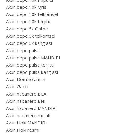
Akun depo 10k Qris
Akun depo 10k telkomsel
Akun depo 10k terjitu
Akun depo 5k Online
Akun depo 5k telkomsel
Akun depo 5k uang asli
Akun depo pulsa
Akun depo pulsa MANDIRI
Akun depo pulsa terjitu
Akun depo pulsa uang asli
Akun Domino aman
Akun Gacor
Akun habanero BCA
Akun habanero BNI
Akun habanero MANDIRI
Akun habanero rupiah
Akun Hoki MANDIRI
Akun Hoki resmi