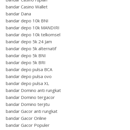
bandar Casino Wallet
bandar Dana
bandar depo 10k BNI
bandar depo 10k MANDIRI
bandar depo 10k telkomsel
bandar depo 5k 24 Jam
bandar depo 5k alternatif
bandar depo 5k BNI
bandar depo 5k BRI
bandar depo pulsa BCA
bandar depo pulsa ovo
bandar depo pulsa XL
bandar Domino anti rungkat
bandar Domino tergacor
bandar Domino terjitu
bandar Gacor anti rungkat
bandar Gacor Online
bandar Gacor Populer