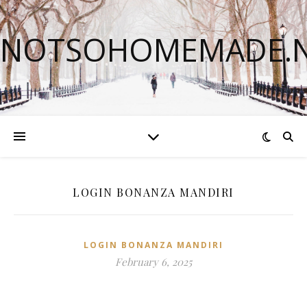
NOTSOHOMEMADE.
LOGIN BONANZA MANDIRI
LOGIN BONANZA MANDIRI
February 6, 2025