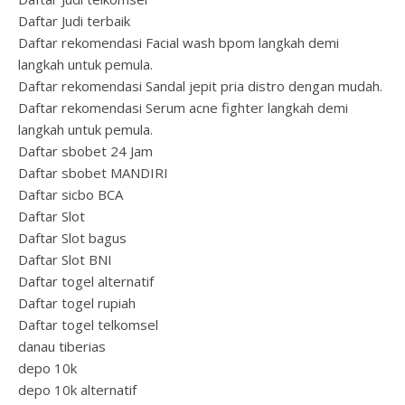
Daftar Judi terbaik
Daftar rekomendasi Facial wash bpom langkah demi
langkah untuk pemula.
Daftar rekomendasi Sandal jepit pria distro dengan mudah.
Daftar rekomendasi Serum acne fighter langkah demi
langkah untuk pemula.
Daftar sbobet 24 Jam
Daftar sbobet MANDIRI
Daftar sicbo BCA
Daftar Slot
Daftar Slot bagus
Daftar Slot BNI
Daftar togel alternatif
Daftar togel rupiah
Daftar togel telkomsel
danau tiberias
depo 10k
depo 10k alternatif