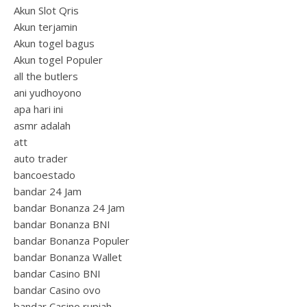
Akun Slot Qris
Akun terjamin
Akun togel bagus
Akun togel Populer
all the butlers
ani yudhoyono
apa hari ini
asmr adalah
att
auto trader
bancoestado
bandar 24 Jam
bandar Bonanza 24 Jam
bandar Bonanza BNI
bandar Bonanza Populer
bandar Bonanza Wallet
bandar Casino BNI
bandar Casino ovo
bandar Casino rupiah