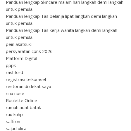
Panduan lengkap Skincare malam hari langkah demi langkah
untuk pemula.
Panduan lengkap Tas belanja lipat langkah demi langkah
untuk pemula.
Panduan lengkap Tas kerja wanita langkah demi langkah
untuk pemula.
pein akatsuki
persyaratan cpns 2026
Platform Digital
pppk
rashford
registrasi telkomsel
restoran di dekat saya
rina nose
Roulette Online
rumah adat batak
ruu kuhp
saffron
sajad ukra