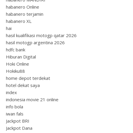
habanero Online
habanero terjamin
habanero XL
hai
hasil kualifikasi motogp qatar 2026
hasil motogp argentina 2026
hdfc bank
Hiburan Digital
Hoki Online
Hokiku88
home depot terdekat
hotel dekat saya
index
indonesia movie 21 online
info bola
iwan fals
Jackpot BRI
Jackpot Dana