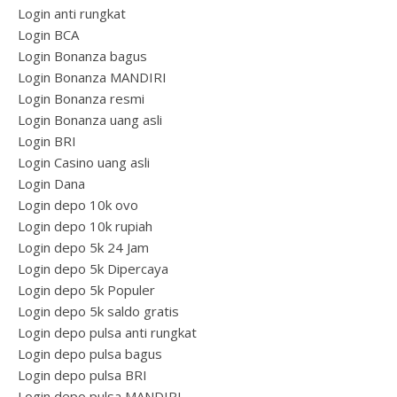
Login anti rungkat
Login BCA
Login Bonanza bagus
Login Bonanza MANDIRI
Login Bonanza resmi
Login Bonanza uang asli
Login BRI
Login Casino uang asli
Login Dana
Login depo 10k ovo
Login depo 10k rupiah
Login depo 5k 24 Jam
Login depo 5k Dipercaya
Login depo 5k Populer
Login depo 5k saldo gratis
Login depo pulsa anti rungkat
Login depo pulsa bagus
Login depo pulsa BRI
Login depo pulsa MANDIRI