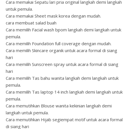
Cara memakai Sepatu lari pria original langkah demi langkah
untuk pemula.
Cara memakai Sheet mask korea dengan mudah.
cara membuat salad buah
Cara memilih Facial wash bpom langkah demi langkah untuk
pemula.
Cara memilih Foundation full coverage dengan mudah.
Cara memilih Skincare organik untuk acara formal di siang
hari
Cara memilih Sunscreen spray untuk acara formal di siang
hari
Cara memilih Tas bahu wanita langkah demi langkah untuk
pemula.
Cara memilih Tas laptop 14 inch langkah demi langkah untuk
pemula.
Cara memutihkan Blouse wanita kekinian langkah demi
langkah untuk pemula.
Cara memutihkan Hijab segiempat motif untuk acara formal
di siang hari