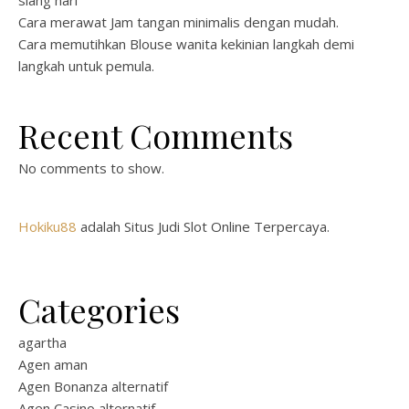
siang hari
Cara merawat Jam tangan minimalis dengan mudah.
Cara memutihkan Blouse wanita kekinian langkah demi
langkah untuk pemula.
Recent Comments
No comments to show.
Hokiku88
adalah Situs Judi Slot Online Terpercaya.
Categories
agartha
Agen aman
Agen Bonanza alternatif
Agen Casino alternatif