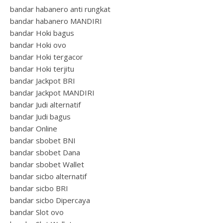
bandar habanero anti rungkat
bandar habanero MANDIRI
bandar Hoki bagus
bandar Hoki ovo
bandar Hoki tergacor
bandar Hoki terjitu
bandar Jackpot BRI
bandar Jackpot MANDIRI
bandar Judi alternatif
bandar Judi bagus
bandar Online
bandar sbobet BNI
bandar sbobet Dana
bandar sbobet Wallet
bandar sicbo alternatif
bandar sicbo BRI
bandar sicbo Dipercaya
bandar Slot ovo