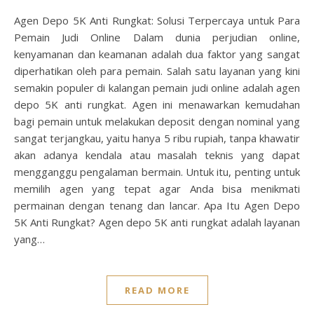
Agen Depo 5K Anti Rungkat: Solusi Terpercaya untuk Para
Pemain Judi Online Dalam dunia perjudian online,
kenyamanan dan keamanan adalah dua faktor yang sangat
diperhatikan oleh para pemain. Salah satu layanan yang kini
semakin populer di kalangan pemain judi online adalah agen
depo 5K anti rungkat. Agen ini menawarkan kemudahan
bagi pemain untuk melakukan deposit dengan nominal yang
sangat terjangkau, yaitu hanya 5 ribu rupiah, tanpa khawatir
akan adanya kendala atau masalah teknis yang dapat
mengganggu pengalaman bermain. Untuk itu, penting untuk
memilih agen yang tepat agar Anda bisa menikmati
permainan dengan tenang dan lancar. Apa Itu Agen Depo
5K Anti Rungkat? Agen depo 5K anti rungkat adalah layanan
yang…
READ MORE