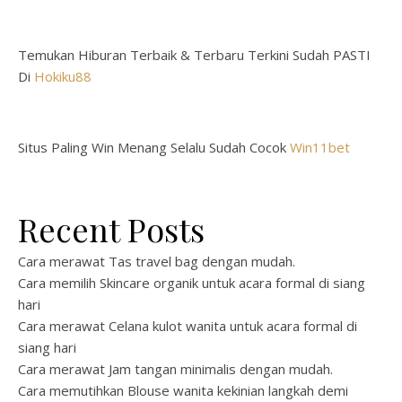
Temukan Hiburan Terbaik & Terbaru Terkini Sudah PASTI
Di
Hokiku88
Situs Paling Win Menang Selalu Sudah Cocok
Win11bet
Recent Posts
Cara merawat Tas travel bag dengan mudah.
Cara memilih Skincare organik untuk acara formal di siang
hari
Cara merawat Celana kulot wanita untuk acara formal di
siang hari
Cara merawat Jam tangan minimalis dengan mudah.
Cara memutihkan Blouse wanita kekinian langkah demi