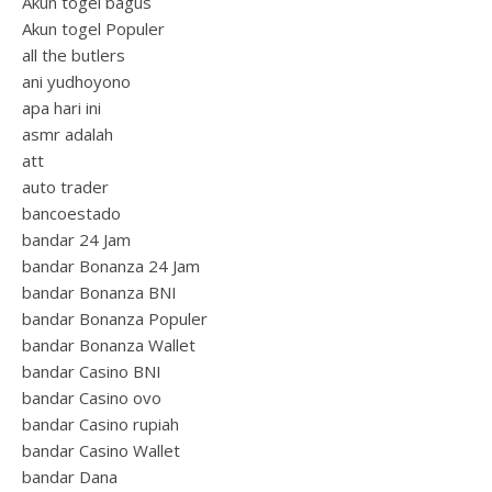
Akun togel bagus
Akun togel Populer
all the butlers
ani yudhoyono
apa hari ini
asmr adalah
att
auto trader
bancoestado
bandar 24 Jam
bandar Bonanza 24 Jam
bandar Bonanza BNI
bandar Bonanza Populer
bandar Bonanza Wallet
bandar Casino BNI
bandar Casino ovo
bandar Casino rupiah
bandar Casino Wallet
bandar Dana