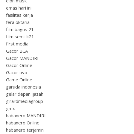
elon musk
emas hari ini
fasilitas kerja
fera oktaria
film bagus 21
film semi lk21
first media
Gacor BCA
Gacor MANDIRI
Gacor Online
Gacor ovo
Game Online
garuda indonesia
gelar depan ijazah
girardmediagroup
gmx
habanero MANDIRI
habanero Online
habanero terjamin