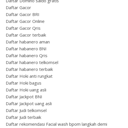
Daftar Domino saldo gratis
Daftar Gacor
Daftar Gacor BRI
Daftar Gacor Online
Daftar Gacor Qris
Daftar Gacor terbaik
Daftar habanero aman
Daftar habanero BNI
Daftar habanero Qris
Daftar habanero telkomsel
Daftar habanero terbaik
Daftar Hoki anti rungkat
Daftar Hoki bagus
Daftar Hoki uang asli
Daftar Jackpot BNI
Daftar Jackpot uang asli
Daftar Judi telkomsel
Daftar Judi terbaik
Daftar rekomendasi Facial wash bpom langkah demi