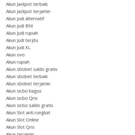
Akun Jackpot terbaik
Akun Jackpot terjamin
Akun Judi alternatif
Akun Judi BNI
Akun Judi rupiah
Akun Judi terjitu
Akun Judi XL
Akun ovo
Akun rupiah
Akun sbobet saldo gratis
Akun sbobet terbaik
Akun sbobet terjamin
Akun sicbo bagus
Akun sicbo Qris
Akun sicbo saldo gratis
Akun Slot anti rungkat
Akun Slot Online
Akun Slot Qris
Akun terjamin