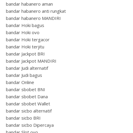
bandar habanero aman
bandar habanero anti rungkat
bandar habanero MANDIRI
bandar Hoki bagus
bandar Hoki ovo
bandar Hoki tergacor
bandar Hoki terjitu
bandar Jackpot BRI
bandar Jackpot MANDIRI
bandar Judi alternatif
bandar Judi bagus
bandar Online
bandar sbobet BNI
bandar sbobet Dana
bandar sbobet Wallet
bandar sicbo alternatif
bandar sicbo BRI
bandar sicbo Dipercaya
bandar Slot ovo