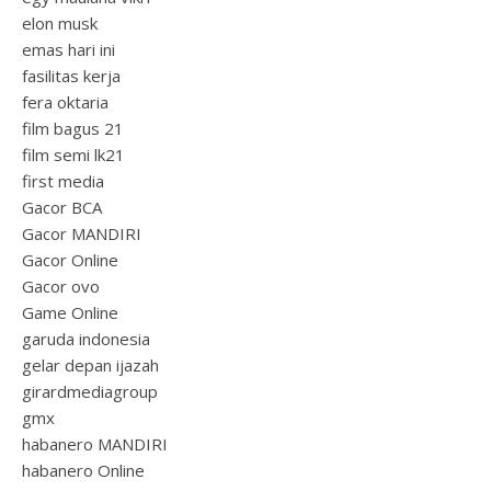
elon musk
emas hari ini
fasilitas kerja
fera oktaria
film bagus 21
film semi lk21
first media
Gacor BCA
Gacor MANDIRI
Gacor Online
Gacor ovo
Game Online
garuda indonesia
gelar depan ijazah
girardmediagroup
gmx
habanero MANDIRI
habanero Online