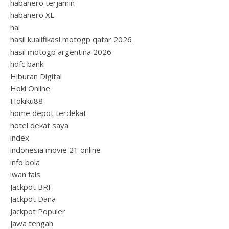
habanero terjamin
habanero XL
hai
hasil kualifikasi motogp qatar 2026
hasil motogp argentina 2026
hdfc bank
Hiburan Digital
Hoki Online
Hokiku88
home depot terdekat
hotel dekat saya
index
indonesia movie 21 online
info bola
iwan fals
Jackpot BRI
Jackpot Dana
Jackpot Populer
jawa tengah