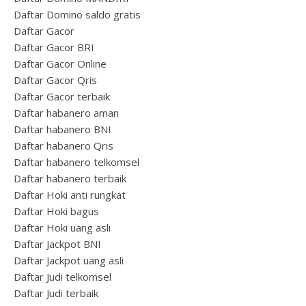
Daftar Domino saldo gratis
Daftar Gacor
Daftar Gacor BRI
Daftar Gacor Online
Daftar Gacor Qris
Daftar Gacor terbaik
Daftar habanero aman
Daftar habanero BNI
Daftar habanero Qris
Daftar habanero telkomsel
Daftar habanero terbaik
Daftar Hoki anti rungkat
Daftar Hoki bagus
Daftar Hoki uang asli
Daftar Jackpot BNI
Daftar Jackpot uang asli
Daftar Judi telkomsel
Daftar Judi terbaik