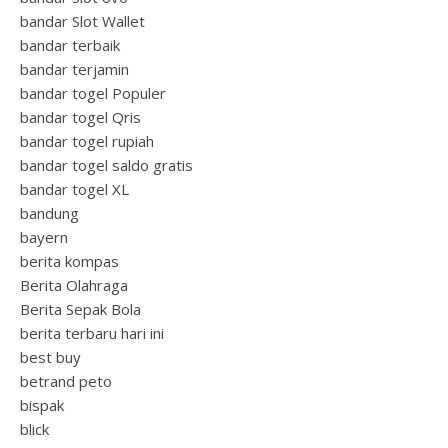
bandar Slot Wallet
bandar terbaik
bandar terjamin
bandar togel Populer
bandar togel Qris
bandar togel rupiah
bandar togel saldo gratis
bandar togel XL
bandung
bayern
berita kompas
Berita Olahraga
Berita Sepak Bola
berita terbaru hari ini
best buy
betrand peto
bispak
blick