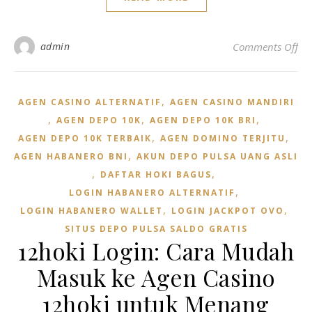
on
admin
Comments Off
,
AGEN CASINO ALTERNATIF
AGEN CASINO MANDIRI
,
,
,
AGEN DEPO 10K
AGEN DEPO 10K BRI
,
,
AGEN DEPO 10K TERBAIK
AGEN DOMINO TERJITU
,
AGEN HABANERO BNI
AKUN DEPO PULSA UANG ASLI
,
,
DAFTAR HOKI BAGUS
,
LOGIN HABANERO ALTERNATIF
,
,
LOGIN HABANERO WALLET
LOGIN JACKPOT OVO
SITUS DEPO PULSA SALDO GRATIS
12hoki Login: Cara Mudah
Masuk ke Agen Casino
12hoki untuk Menang