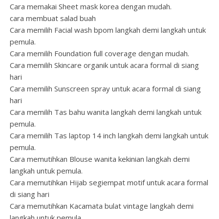
Cara memakai Sheet mask korea dengan mudah.
cara membuat salad buah
Cara memilih Facial wash bpom langkah demi langkah untuk
pemula.
Cara memilih Foundation full coverage dengan mudah.
Cara memilih Skincare organik untuk acara formal di siang
hari
Cara memilih Sunscreen spray untuk acara formal di siang
hari
Cara memilih Tas bahu wanita langkah demi langkah untuk
pemula.
Cara memilih Tas laptop 14 inch langkah demi langkah untuk
pemula.
Cara memutihkan Blouse wanita kekinian langkah demi
langkah untuk pemula.
Cara memutihkan Hijab segiempat motif untuk acara formal
di siang hari
Cara memutihkan Kacamata bulat vintage langkah demi
langkah untuk pemula.