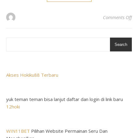
on 
Comments Off
Search
Akses Hokiku88 Terbaru
yuk teman teman bisa lanjut daftar dan login di link baru
12hoki
WIN11BET
Pilihan Website Permainan Seru Dan