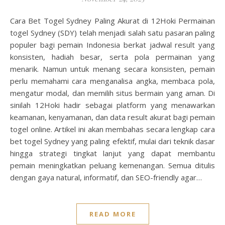
Cara Bet Togel Sydney Paling Akurat di 12Hoki Permainan
togel Sydney (SDY) telah menjadi salah satu pasaran paling
populer bagi pemain Indonesia berkat jadwal result yang
konsisten, hadiah besar, serta pola permainan yang
menarik. Namun untuk menang secara konsisten, pemain
perlu memahami cara menganalisa angka, membaca pola,
mengatur modal, dan memilih situs bermain yang aman. Di
sinilah 12Hoki hadir sebagai platform yang menawarkan
keamanan, kenyamanan, dan data result akurat bagi pemain
togel online. Artikel ini akan membahas secara lengkap cara
bet togel Sydney yang paling efektif, mulai dari teknik dasar
hingga strategi tingkat lanjut yang dapat membantu
pemain meningkatkan peluang kemenangan. Semua ditulis
dengan gaya natural, informatif, dan SEO-friendly agar…
READ MORE