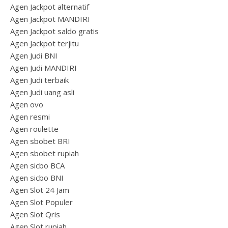
Agen Jackpot alternatif
Agen Jackpot MANDIRI
Agen Jackpot saldo gratis
Agen Jackpot terjitu
Agen Judi BNI
Agen Judi MANDIRI
Agen Judi terbaik
Agen Judi uang asli
Agen ovo
Agen resmi
Agen roulette
Agen sbobet BRI
Agen sbobet rupiah
Agen sicbo BCA
Agen sicbo BNI
Agen Slot 24 Jam
Agen Slot Populer
Agen Slot Qris
Agen Slot rupiah