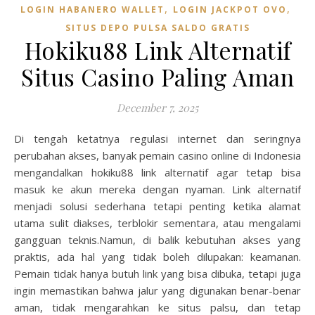
,
,
LOGIN HABANERO WALLET
LOGIN JACKPOT OVO
SITUS DEPO PULSA SALDO GRATIS
Hokiku88 Link Alternatif
Situs Casino Paling Aman
December 7, 2025
Di tengah ketatnya regulasi internet dan seringnya
perubahan akses, banyak pemain casino online di Indonesia
mengandalkan hokiku88 link alternatif agar tetap bisa
masuk ke akun mereka dengan nyaman. Link alternatif
menjadi solusi sederhana tetapi penting ketika alamat
utama sulit diakses, terblokir sementara, atau mengalami
gangguan teknis.Namun, di balik kebutuhan akses yang
praktis, ada hal yang tidak boleh dilupakan: keamanan.
Pemain tidak hanya butuh link yang bisa dibuka, tetapi juga
ingin memastikan bahwa jalur yang digunakan benar-benar
aman, tidak mengarahkan ke situs palsu, dan tetap