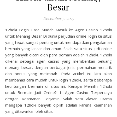
Besar
December 3, 2025
12hoki Login: Cara Mudah Masuk ke Agen Casino 12hoki
untuk Menang Besar Di dunia perjudian online, login ke situs
yang tepat sangat penting untuk mendapatkan pengalaman
bermain yang lancar dan aman. Salah satu situs judi online
yang banyak dicari oleh para pemain adalah 12hoki. 12hoki
dikenal sebagai agen casino yang memberikan peluang
menang besar, dengan berbagai jenis permainan menarik
dan bonus yang melimpah. Pada artikel ini, kita akan
membahas cara mudah untuk login 12hoki, serta beberapa
keuntungan bermain di situs ini. Kenapa Memilih 12hoki
untuk Bermain Judi Online? 1. Agen Casino Terpercaya
dengan Keamanan Terjamin Salah satu alasan utama
mengapa 12hoki banyak dipilih adalah karena keamanan
yang ditawarkan oleh situs…