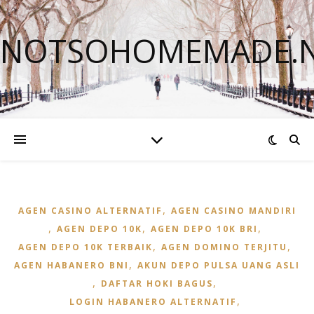
NOTSOHOMEMADE.
,
AGEN CASINO ALTERNATIF
AGEN CASINO MANDIRI
,
,
,
AGEN DEPO 10K
AGEN DEPO 10K BRI
,
,
AGEN DEPO 10K TERBAIK
AGEN DOMINO TERJITU
,
AGEN HABANERO BNI
AKUN DEPO PULSA UANG ASLI
,
,
DAFTAR HOKI BAGUS
,
LOGIN HABANERO ALTERNATIF