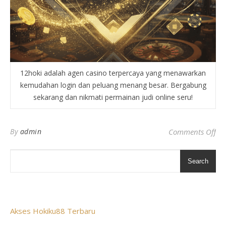
12hoki adalah agen casino terpercaya yang menawarkan
kemudahan login dan peluang menang besar. Bergabung
sekarang dan nikmati permainan judi online seru!
on
By
admin
Comments Off
Search
Akses Hokiku88 Terbaru