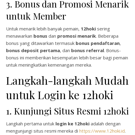
3. Bonus dan Promosi Menarik
untuk Member
Untuk menarik lebih banyak pemain,
12hoki
sering
menawarkan
bonus
dan
promosi menarik
. Beberapa
bonus yang ditawarkan termasuk
bonus pendaftaran
,
bonus deposit pertama
, dan
bonus referral
. Bonus-
bonus ini memberikan kesempatan lebih besar bagi pemain
untuk meningkatkan kemenangan mereka.
Langkah-langkah Mudah
untuk Login ke 12hoki
1. Kunjungi Situs Resmi 12hoki
Langkah pertama untuk
login ke 12hoki
adalah dengan
mengunjungi situs resmi mereka di
https://www.12hoki.id
.