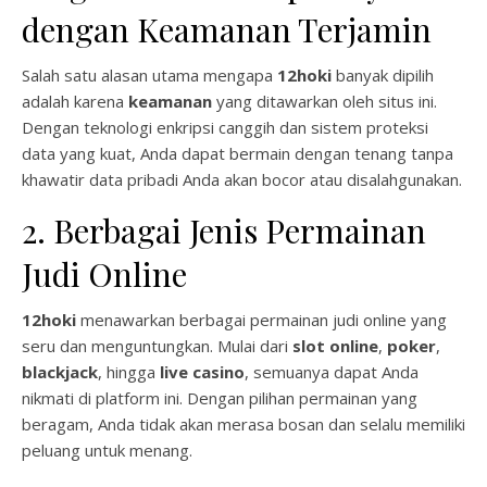
dengan Keamanan Terjamin
Salah satu alasan utama mengapa
12hoki
banyak dipilih
adalah karena
keamanan
yang ditawarkan oleh situs ini.
Dengan teknologi enkripsi canggih dan sistem proteksi
data yang kuat, Anda dapat bermain dengan tenang tanpa
khawatir data pribadi Anda akan bocor atau disalahgunakan.
2. Berbagai Jenis Permainan
Judi Online
12hoki
menawarkan berbagai permainan judi online yang
seru dan menguntungkan. Mulai dari
slot online
,
poker
,
blackjack
, hingga
live casino
, semuanya dapat Anda
nikmati di platform ini. Dengan pilihan permainan yang
beragam, Anda tidak akan merasa bosan dan selalu memiliki
peluang untuk menang.