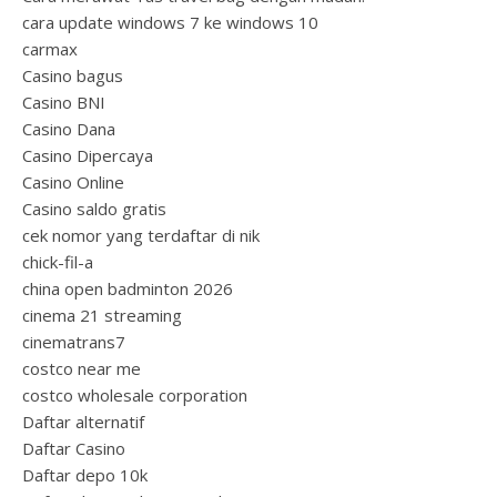
cara update windows 7 ke windows 10
carmax
Casino bagus
Casino BNI
Casino Dana
Casino Dipercaya
Casino Online
Casino saldo gratis
cek nomor yang terdaftar di nik
chick-fil-a
china open badminton 2026
cinema 21 streaming
cinematrans7
costco near me
costco wholesale corporation
Daftar alternatif
Daftar Casino
Daftar depo 10k