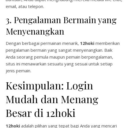
email, atau telepon.
3. Pengalaman Bermain yang
Menyenangkan
Dengan berbagai permainan menarik,
12hoki
memberikan
pengalaman bermain yang sangat menyenangkan. Baik
Anda seorang pemula maupun pemain berpengalaman,
situs ini menawarkan sesuatu yang sesuai untuk setiap
jenis pemain.
Kesimpulan: Login
Mudah dan Menang
Besar di 12hoki
12hoki
adalah pilihan yang tepat bagi Anda yang mencari