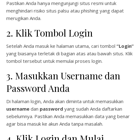
Pastikan Anda hanya mengunjungi situs resmi untuk
menghindari risiko situs palsu atau phishing yang dapat
merugikan Anda.
2. Klik Tombol Login
Setelah Anda masuk ke halaman utama, cari tombol
“Login”
yang biasanya terletak di bagian atas atau bawah situs. Klik
tombol tersebut untuk memulai proses login.
3. Masukkan Username dan
Password Anda
Di halaman login, Anda akan diminta untuk memasukkan
username
dan
password
yang sudah Anda daftarkan
sebelumnya. Pastikan Anda memasukkan data yang benar
agar bisa masuk ke akun Anda tanpa masalah.
4. Klik Login dan Mulai