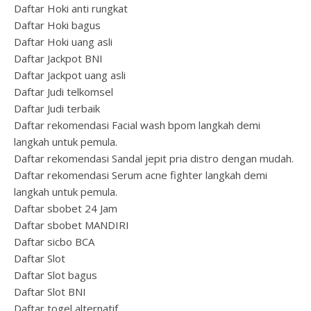
Daftar Hoki anti rungkat
Daftar Hoki bagus
Daftar Hoki uang asli
Daftar Jackpot BNI
Daftar Jackpot uang asli
Daftar Judi telkomsel
Daftar Judi terbaik
Daftar rekomendasi Facial wash bpom langkah demi
langkah untuk pemula.
Daftar rekomendasi Sandal jepit pria distro dengan mudah.
Daftar rekomendasi Serum acne fighter langkah demi
langkah untuk pemula.
Daftar sbobet 24 Jam
Daftar sbobet MANDIRI
Daftar sicbo BCA
Daftar Slot
Daftar Slot bagus
Daftar Slot BNI
Daftar togel alternatif