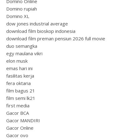
Domino Online
Domino rupiah
Domino XL
dow jones industrial average
download film bioskop indonesia
download film preman pensiun 2026 full movie
duo semangka
egy maulana vikri
elon musk
emas hari ini
fasilitas kerja
fera oktaria
film bagus 21
film semi lk21
first media
Gacor BCA
Gacor MANDIRI
Gacor Online
Gacor ovo