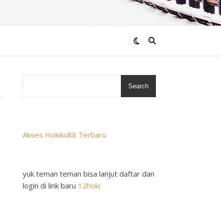
Search
Akses Hokiku88 Terbaru
yuk teman teman bisa lanjut daftar dan
login di link baru
12hoki