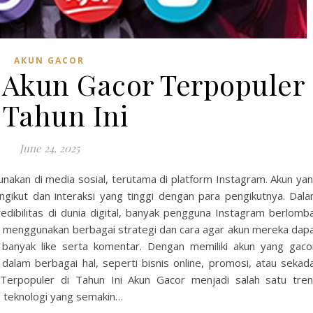
AKUN GACOR
 Akun Gacor Terpopuler
 Tahun Ini
June 24, 2025
unakan di media sosial, terutama di platform Instagram. Akun ya
ngikut dan interaksi yang tinggi dengan para pengikutnya. Dal
edibilitas di dunia digital, banyak pengguna Instagram berlomb
a menggunakan berbagai strategi dan cara agar akun mereka dap
banyak like serta komentar. Dengan memiliki akun yang gaco
dalam berbagai hal, seperti bisnis online, promosi, atau sekad
 Terpopuler di Tahun Ini Akun Gacor menjadi salah satu tre
n teknologi yang semakin…