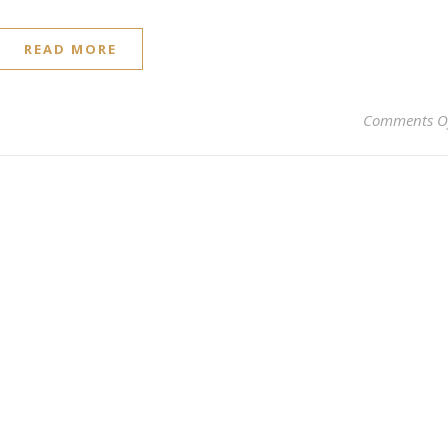
READ MORE
Comments O