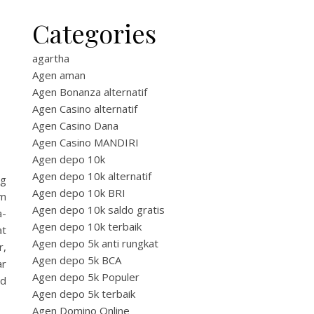
Categories
agartha
Agen aman
Agen Bonanza alternatif
Agen Casino alternatif
Agen Casino Dana
Agen Casino MANDIRI
Agen depo 10k
Agen depo 10k alternatif
ng
Agen depo 10k BRI
am
Agen depo 10k saldo gratis
a-
Agen depo 10k terbaik
at
Agen depo 5k anti rungkat
r,
Agen depo 5k BCA
ar
Agen depo 5k Populer
nd
Agen depo 5k terbaik
Agen Domino Online