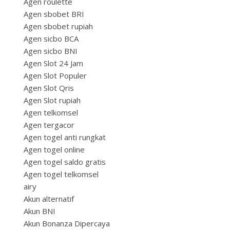
Agen roulette
Agen sbobet BRI
Agen sbobet rupiah
Agen sicbo BCA
Agen sicbo BNI
Agen Slot 24 Jam
Agen Slot Populer
Agen Slot Qris
Agen Slot rupiah
Agen telkomsel
Agen tergacor
Agen togel anti rungkat
Agen togel online
Agen togel saldo gratis
Agen togel telkomsel
airy
Akun alternatif
Akun BNI
Akun Bonanza Dipercaya