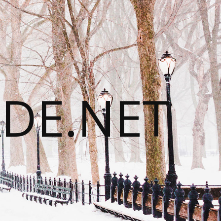
DE.NET