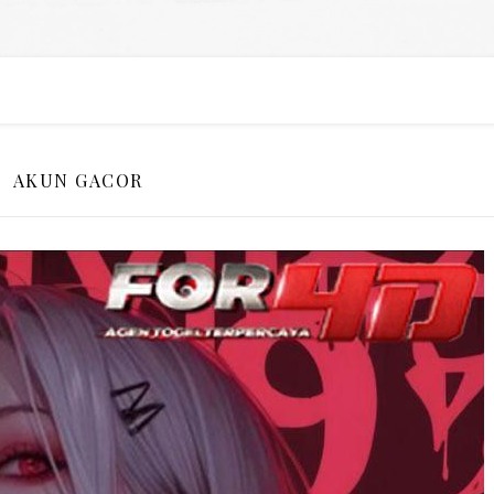
AKUN GACOR