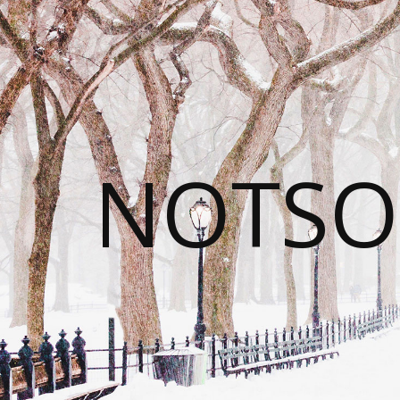
NOTSO