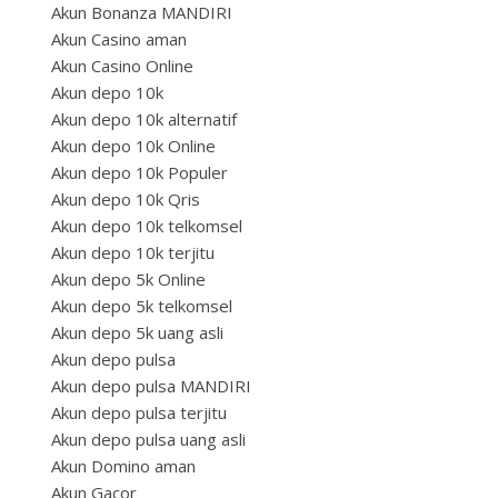
Akun Bonanza MANDIRI
Akun Casino aman
Akun Casino Online
Akun depo 10k
Akun depo 10k alternatif
Akun depo 10k Online
Akun depo 10k Populer
Akun depo 10k Qris
Akun depo 10k telkomsel
Akun depo 10k terjitu
Akun depo 5k Online
Akun depo 5k telkomsel
Akun depo 5k uang asli
Akun depo pulsa
Akun depo pulsa MANDIRI
Akun depo pulsa terjitu
Akun depo pulsa uang asli
Akun Domino aman
Akun Gacor