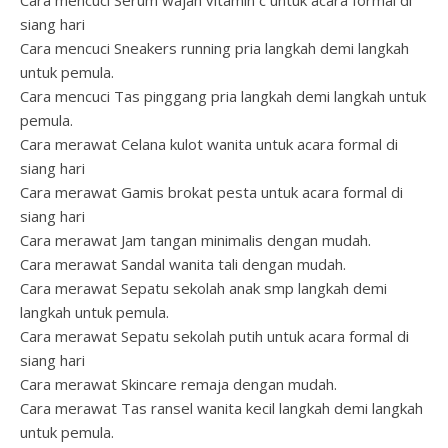
siang hari
Cara mencuci Sneakers running pria langkah demi langkah
untuk pemula.
Cara mencuci Tas pinggang pria langkah demi langkah untuk
pemula.
Cara merawat Celana kulot wanita untuk acara formal di
siang hari
Cara merawat Gamis brokat pesta untuk acara formal di
siang hari
Cara merawat Jam tangan minimalis dengan mudah.
Cara merawat Sandal wanita tali dengan mudah.
Cara merawat Sepatu sekolah anak smp langkah demi
langkah untuk pemula.
Cara merawat Sepatu sekolah putih untuk acara formal di
siang hari
Cara merawat Skincare remaja dengan mudah.
Cara merawat Tas ransel wanita kecil langkah demi langkah
untuk pemula.