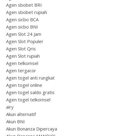
Agen sbobet BRI
Agen sbobet rupiah
Agen sicbo BCA
Agen sicbo BNI
Agen Slot 24 Jam
Agen Slot Populer
Agen Slot Qris
Agen Slot rupiah
Agen telkomsel
Agen tergacor
Agen togel anti rungkat
Agen togel online
Agen togel saldo gratis
Agen togel telkomsel
airy
Akun alternatif
Akun BNI
Akun Bonanza Dipercaya
Akun Bonanza MANDIRI