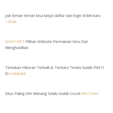
yuk teman teman bisa lanjut daftar dan login di link baru
12hoki
WIN11BET
Pilihan Website Permainan Seru Dan
Menghasilkan
Temukan Hiburan Terbaik & Terbaru Terkini Sudah PASTI
Di
Hokiku88
Situs Paling Win Menang Selalu Sudah Cocok
Win11bet