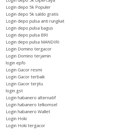
Login depo 5k Populer
Login depo 5k saldo gratis
Login depo pulsa anti rungkat
Login depo pulsa bagus
Login depo pulsa BRI
Login depo pulsa MANDIRI
Login Domino tergacor
Login Domino terjamin
login epfo
Login Gacor resmi
Login Gacor terbaik
Login Gacor terjitu
login gst
Login habanero alternatif
Login habanero telkomsel
Login habanero Wallet
Login Hoki
Login Hoki tergacor