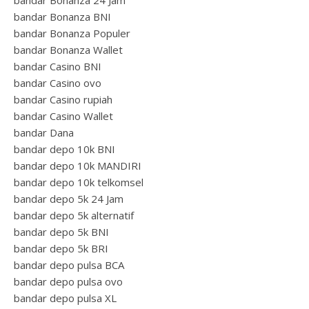
bandar Bonanza BNI
bandar Bonanza Populer
bandar Bonanza Wallet
bandar Casino BNI
bandar Casino ovo
bandar Casino rupiah
bandar Casino Wallet
bandar Dana
bandar depo 10k BNI
bandar depo 10k MANDIRI
bandar depo 10k telkomsel
bandar depo 5k 24 Jam
bandar depo 5k alternatif
bandar depo 5k BNI
bandar depo 5k BRI
bandar depo pulsa BCA
bandar depo pulsa ovo
bandar depo pulsa XL