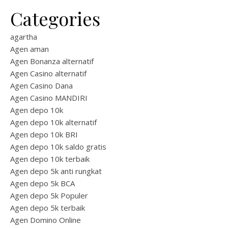
Categories
agartha
Agen aman
Agen Bonanza alternatif
Agen Casino alternatif
Agen Casino Dana
Agen Casino MANDIRI
Agen depo 10k
Agen depo 10k alternatif
Agen depo 10k BRI
Agen depo 10k saldo gratis
Agen depo 10k terbaik
Agen depo 5k anti rungkat
Agen depo 5k BCA
Agen depo 5k Populer
Agen depo 5k terbaik
Agen Domino Online