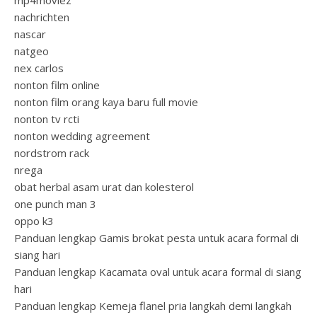
nachrichten
nascar
natgeo
nex carlos
nonton film online
nonton film orang kaya baru full movie
nonton tv rcti
nonton wedding agreement
nordstrom rack
nrega
obat herbal asam urat dan kolesterol
one punch man 3
oppo k3
Panduan lengkap Gamis brokat pesta untuk acara formal di
siang hari
Panduan lengkap Kacamata oval untuk acara formal di siang
hari
Panduan lengkap Kemeja flanel pria langkah demi langkah