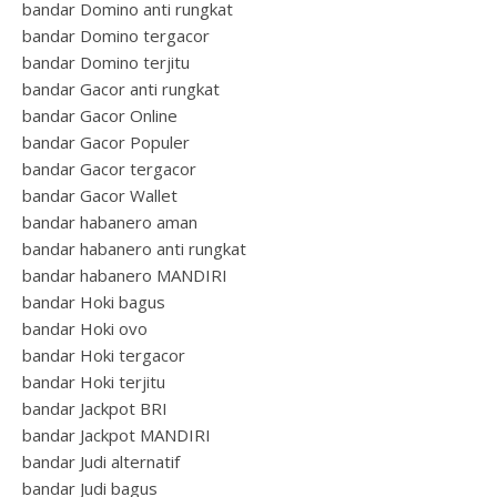
bandar Domino anti rungkat
bandar Domino tergacor
bandar Domino terjitu
bandar Gacor anti rungkat
bandar Gacor Online
bandar Gacor Populer
bandar Gacor tergacor
bandar Gacor Wallet
bandar habanero aman
bandar habanero anti rungkat
bandar habanero MANDIRI
bandar Hoki bagus
bandar Hoki ovo
bandar Hoki tergacor
bandar Hoki terjitu
bandar Jackpot BRI
bandar Jackpot MANDIRI
bandar Judi alternatif
bandar Judi bagus