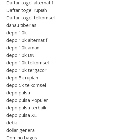
Daftar togel alternatif
Daftar togel rupiah
Daftar togel telkomsel
danau tiberias
depo 10k
depo 10k alternatif
depo 10k aman
depo 10k BNI
depo 10k telkomsel
depo 10k tergacor
depo 5k rupiah
depo 5k telkomsel
depo pulsa
depo pulsa Populer
depo pulsa terbaik
depo pulsa XL
detik
dollar general
Domino bagus