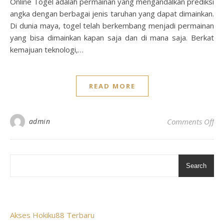
Online Togel adalah permainan yang mengandalkan prediksi
angka dengan berbagai jenis taruhan yang dapat dimainkan.
Di dunia maya, togel telah berkembang menjadi permainan
yang bisa dimainkan kapan saja dan di mana saja. Berkat
kemajuan teknologi,…
READ MORE
on 
admin
Comments Off
Search
Akses Hokiku88 Terbaru