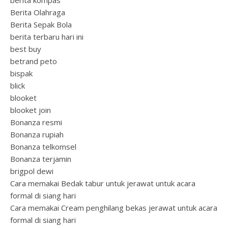
Berita Olahraga
Berita Sepak Bola
berita terbaru hari ini
best buy
betrand peto
bispak
blick
blooket
blooket join
Bonanza resmi
Bonanza rupiah
Bonanza telkomsel
Bonanza terjamin
brigpol dewi
Cara memakai Bedak tabur untuk jerawat untuk acara
formal di siang hari
Cara memakai Cream penghilang bekas jerawat untuk acara
formal di siang hari