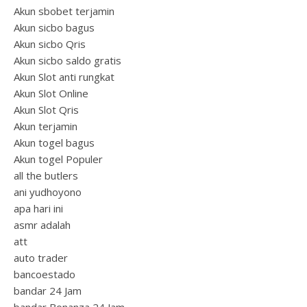
Akun sbobet terjamin
Akun sicbo bagus
Akun sicbo Qris
Akun sicbo saldo gratis
Akun Slot anti rungkat
Akun Slot Online
Akun Slot Qris
Akun terjamin
Akun togel bagus
Akun togel Populer
all the butlers
ani yudhoyono
apa hari ini
asmr adalah
att
auto trader
bancoestado
bandar 24 Jam
bandar Bonanza 24 Jam