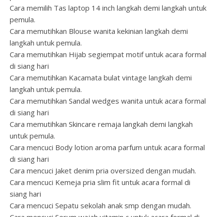
Cara memilih Tas laptop 14 inch langkah demi langkah untuk
pemula.
Cara memutihkan Blouse wanita kekinian langkah demi
langkah untuk pemula.
Cara memutihkan Hijab segiempat motif untuk acara formal
di siang hari
Cara memutihkan Kacamata bulat vintage langkah demi
langkah untuk pemula.
Cara memutihkan Sandal wedges wanita untuk acara formal
di siang hari
Cara memutihkan Skincare remaja langkah demi langkah
untuk pemula.
Cara mencuci Body lotion aroma parfum untuk acara formal
di siang hari
Cara mencuci Jaket denim pria oversized dengan mudah.
Cara mencuci Kemeja pria slim fit untuk acara formal di
siang hari
Cara mencuci Sepatu sekolah anak smp dengan mudah.
Cara mencuci Serum wajah vitamin c untuk acara formal di