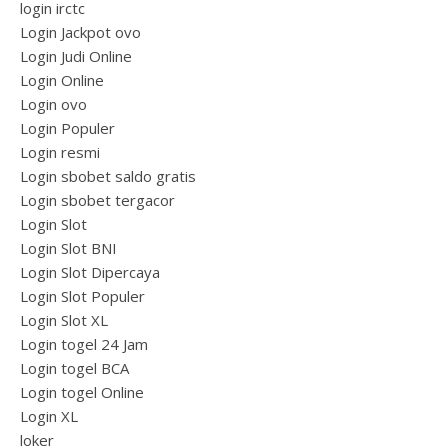
login irctc
Login Jackpot ovo
Login Judi Online
Login Online
Login ovo
Login Populer
Login resmi
Login sbobet saldo gratis
Login sbobet tergacor
Login Slot
Login Slot BNI
Login Slot Dipercaya
Login Slot Populer
Login Slot XL
Login togel 24 Jam
Login togel BCA
Login togel Online
Login XL
loker