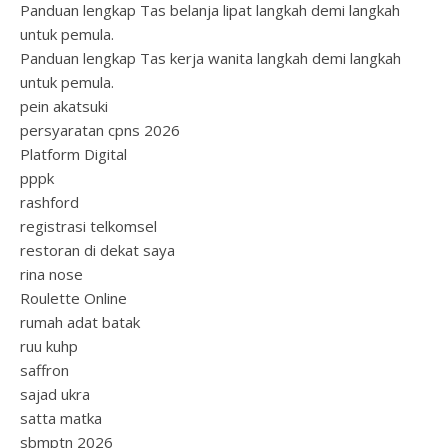
Panduan lengkap Tas belanja lipat langkah demi langkah
untuk pemula.
Panduan lengkap Tas kerja wanita langkah demi langkah
untuk pemula.
pein akatsuki
persyaratan cpns 2026
Platform Digital
pppk
rashford
registrasi telkomsel
restoran di dekat saya
rina nose
Roulette Online
rumah adat batak
ruu kuhp
saffron
sajad ukra
satta matka
sbmptn 2026