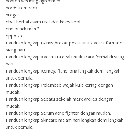
nonton wedding agreement
nordstrom rack
nrega
obat herbal asam urat dan kolesterol
one punch man 3
oppo k3
Panduan lengkap Gamis brokat pesta untuk acara formal di
siang hari
Panduan lengkap Kacamata oval untuk acara formal di siang
hari
Panduan lengkap Kemeja flanel pria langkah demi langkah
untuk pemula.
Panduan lengkap Pelembab wajah kulit kering dengan
mudah.
Panduan lengkap Sepatu sekolah merk ardiles dengan
mudah.
Panduan lengkap Serum acne fighter dengan mudah.
Panduan lengkap Skincare malam hari langkah demi langkah
untuk pemula.