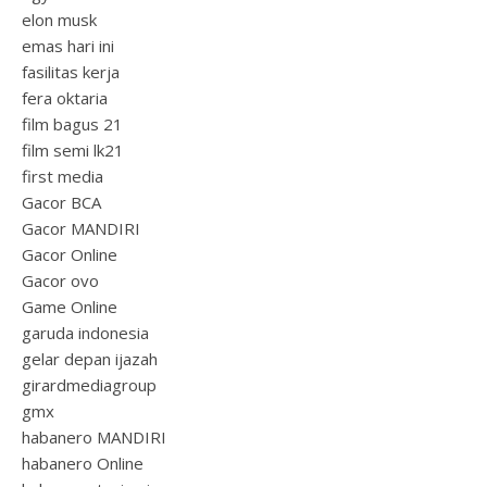
elon musk
emas hari ini
fasilitas kerja
fera oktaria
film bagus 21
film semi lk21
first media
Gacor BCA
Gacor MANDIRI
Gacor Online
Gacor ovo
Game Online
garuda indonesia
gelar depan ijazah
girardmediagroup
gmx
habanero MANDIRI
habanero Online