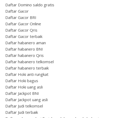
Daftar Domino saldo gratis
Daftar Gacor
Daftar Gacor BRI
Daftar Gacor Online
Daftar Gacor Qris
Daftar Gacor terbaik
Daftar habanero aman
Daftar habanero BNI
Daftar habanero Qris
Daftar habanero telkomsel
Daftar habanero terbaik
Daftar Hoki anti rungkat
Daftar Hoki bagus
Daftar Hoki uang asli
Daftar Jackpot BNI
Daftar Jackpot uang asli
Daftar Judi telkomsel
Daftar Judi terbaik