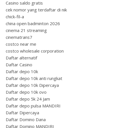
Casino saldo gratis
cek nomor yang terdaftar di nik
chick-fil-a
china open badminton 2026
cinema 21 streaming
cinematrans7
costco near me
costco wholesale corporation
Daftar alternatif
Daftar Casino
Daftar depo 10k
Daftar depo 10k anti rungkat
Daftar depo 10k Dipercaya
Daftar depo 10k ovo
Daftar depo 5k 24 Jam
Daftar depo pulsa MANDIRI
Daftar Dipercaya
Daftar Domino Dana
Daftar Domino MANDIRI