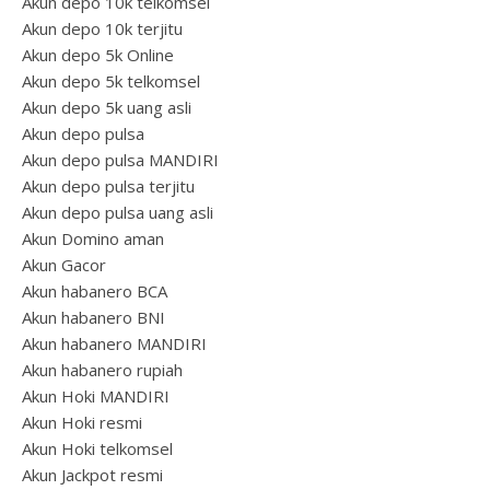
Akun depo 10k telkomsel
Akun depo 10k terjitu
Akun depo 5k Online
Akun depo 5k telkomsel
Akun depo 5k uang asli
Akun depo pulsa
Akun depo pulsa MANDIRI
Akun depo pulsa terjitu
Akun depo pulsa uang asli
Akun Domino aman
Akun Gacor
Akun habanero BCA
Akun habanero BNI
Akun habanero MANDIRI
Akun habanero rupiah
Akun Hoki MANDIRI
Akun Hoki resmi
Akun Hoki telkomsel
Akun Jackpot resmi