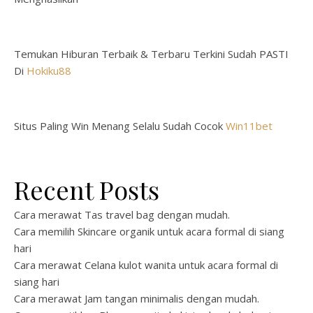
Temukan Hiburan Terbaik & Terbaru Terkini Sudah PASTI
Di
Hokiku88
Situs Paling Win Menang Selalu Sudah Cocok
Win11bet
Recent Posts
Cara merawat Tas travel bag dengan mudah.
Cara memilih Skincare organik untuk acara formal di siang
hari
Cara merawat Celana kulot wanita untuk acara formal di
siang hari
Cara merawat Jam tangan minimalis dengan mudah.