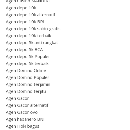
Agen Casino MANDIRI
Agen depo 10k
Agen depo 10k alternatif
Agen depo 10k BRI
Agen depo 10k saldo gratis
Agen depo 10k terbaik
Agen depo 5k anti rungkat
Agen depo 5k BCA
Agen depo 5k Populer
Agen depo 5k terbaik
Agen Domino Online
Agen Domino Populer
Agen Domino terjamin
Agen Domino terjitu
Agen Gacor
Agen Gacor alternatif
Agen Gacor ovo
Agen habanero BNI
Agen Hoki bagus