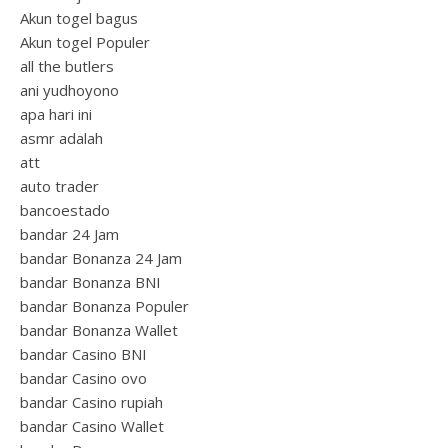
Akun togel bagus
Akun togel Populer
all the butlers
ani yudhoyono
apa hari ini
asmr adalah
att
auto trader
bancoestado
bandar 24 Jam
bandar Bonanza 24 Jam
bandar Bonanza BNI
bandar Bonanza Populer
bandar Bonanza Wallet
bandar Casino BNI
bandar Casino ovo
bandar Casino rupiah
bandar Casino Wallet