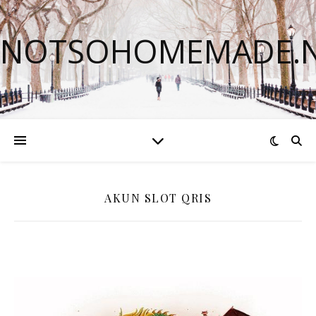
NOTSOHOMEMADE.
AKUN SLOT QRIS