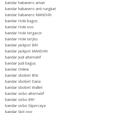
bandar habanero aman
bandar habanero anti rungkat
bandar habanero MANDIRI
bandar Hoki bagus
bandar Hoki ovo
bandar Hoki tergacor
bandar Hoki terjitu
bandar Jackpot BRI
bandar Jackpot MANDIRI
bandar Judi alternatif
bandar Judi bagus
bandar Online
bandar sbobet BNI
bandar sbobet Dana
bandar sbobet Wallet
bandar sicbo alternatif
bandar sicbo BRI
bandar sicbo Dipercaya
bandar Slot ovo