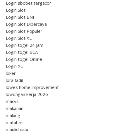
Login sbobet tergacor
Login Slot
Login Slot BNI
Login Slot Dipercaya
Login Slot Populer
Login Slot XL
Login togel 24 Jam
Login togel BCA
Login togel Online
Login XL
loker
lora fadil
lowes home improvement
lowongan kerja 2026
macys
makanan
malang
matahari
maulid nabi