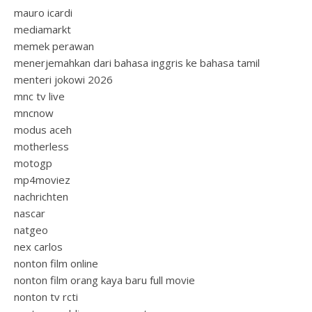
mauro icardi
mediamarkt
memek perawan
menerjemahkan dari bahasa inggris ke bahasa tamil
menteri jokowi 2026
mnc tv live
mncnow
modus aceh
motherless
motogp
mp4moviez
nachrichten
nascar
natgeo
nex carlos
nonton film online
nonton film orang kaya baru full movie
nonton tv rcti