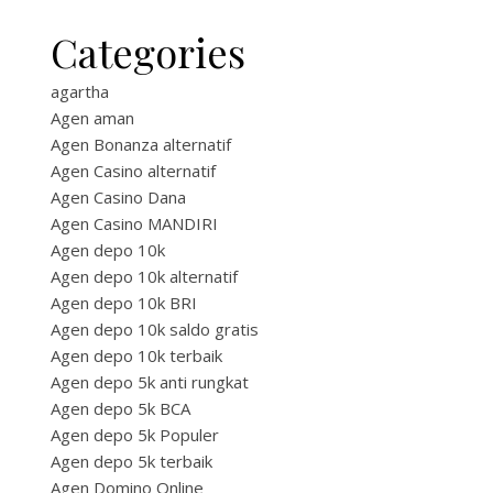
Categories
agartha
Agen aman
Agen Bonanza alternatif
Agen Casino alternatif
Agen Casino Dana
Agen Casino MANDIRI
Agen depo 10k
Agen depo 10k alternatif
Agen depo 10k BRI
Agen depo 10k saldo gratis
Agen depo 10k terbaik
Agen depo 5k anti rungkat
Agen depo 5k BCA
Agen depo 5k Populer
Agen depo 5k terbaik
Agen Domino Online