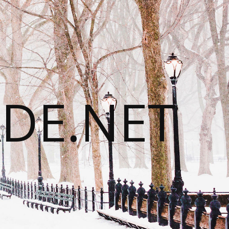
DE.NET