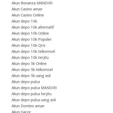
Akun Bonanza MANDIRI
Akun Casino aman
Akun Casino Online
Akun depo 10k
Akun depo 10k alternatif
Akun depo 10k Online
Akun depo 10k Populer
Akun depo 10k Qris
Akun depo 10k telkomsel
Akun depo 10k terjitu
Akun depo 5k Online
Akun depo 5k telkomsel
Akun depo 5k uang asli
Akun depo pulsa
Akun depo pulsa MANDIRI
Akun depo pulsa terjitu
Akun depo pulsa uang asli
Akun Domino aman
Akun Gacor