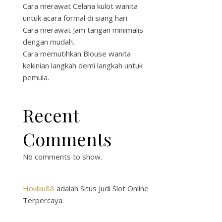
Cara merawat Celana kulot wanita
untuk acara formal di siang hari
Cara merawat Jam tangan minimalis
dengan mudah.
Cara memutihkan Blouse wanita
kekinian langkah demi langkah untuk
pemula.
Recent
Comments
No comments to show.
Hokiku88
adalah Situs Judi Slot Online
Terpercaya.