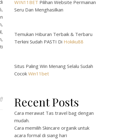
di
WIN11BET
Pilihan Website Permainan
6,
Seru Dan Menghasilkan
an
n,
l,
Temukan Hiburan Terbaik & Terbaru
h,
Terkini Sudah PASTI Di
Hokiku88
ti
Situs Paling Win Menang Selalu Sudah
Cocok
Win11bet
Recent Posts
on Panduan Lengkap Belanja Hemat dan Bergaya di T.J. Maxx: Tips
ff
Cara merawat Tas travel bag dengan
mudah.
Cara memilih Skincare organik untuk
acara formal di siang hari