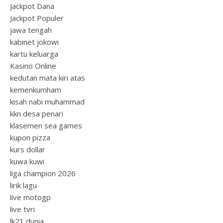
Jackpot Dana
Jackpot Populer
jawa tengah
kabinet jokowi
kartu keluarga
Kasino Online
kedutan mata kiri atas
kemenkumham
kisah nabi muhammad
kkn desa penari
klasemen sea games
kupon pizza
kurs dollar
kuwa kuwi
liga champion 2026
lirik lagu
live motogp
live tvri
lk21 dunia