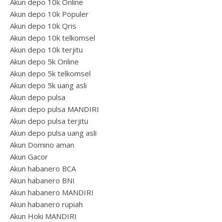
Akun depo 10k Online
Akun depo 10k Populer
Akun depo 10k Qris
Akun depo 10k telkomsel
Akun depo 10k terjitu
Akun depo 5k Online
Akun depo 5k telkomsel
Akun depo 5k uang asli
Akun depo pulsa
Akun depo pulsa MANDIRI
Akun depo pulsa terjitu
Akun depo pulsa uang asli
Akun Domino aman
Akun Gacor
Akun habanero BCA
Akun habanero BNI
Akun habanero MANDIRI
Akun habanero rupiah
Akun Hoki MANDIRI