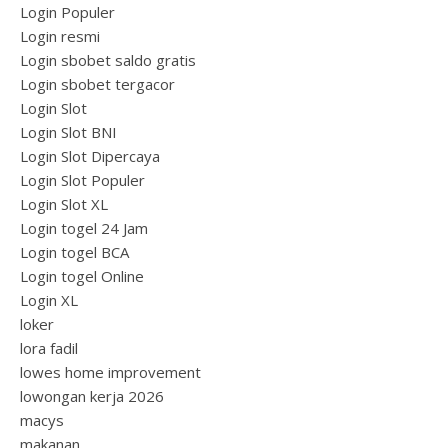
Login Populer
Login resmi
Login sbobet saldo gratis
Login sbobet tergacor
Login Slot
Login Slot BNI
Login Slot Dipercaya
Login Slot Populer
Login Slot XL
Login togel 24 Jam
Login togel BCA
Login togel Online
Login XL
loker
lora fadil
lowes home improvement
lowongan kerja 2026
macys
makanan