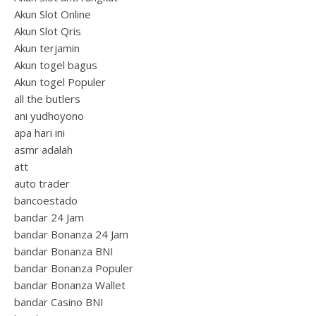
Akun Slot Online
Akun Slot Qris
Akun terjamin
Akun togel bagus
Akun togel Populer
all the butlers
ani yudhoyono
apa hari ini
asmr adalah
att
auto trader
bancoestado
bandar 24 Jam
bandar Bonanza 24 Jam
bandar Bonanza BNI
bandar Bonanza Populer
bandar Bonanza Wallet
bandar Casino BNI