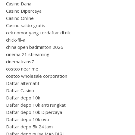
Casino Dana
Casino Dipercaya
Casino Online
Casino saldo gratis
cek nomor yang terdaftar di nik
chick-fil-a
china open badminton 2026
cinema 21 streaming
cinematrans7
costco near me
costco wholesale corporation
Daftar alternatif
Daftar Casino
Daftar depo 10k
Daftar depo 10k anti rungkat
Daftar depo 10k Dipercaya
Daftar depo 10k ovo
Daftar depo 5k 24 Jam
Daftar depo pulsa MANDIRI