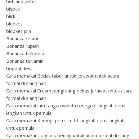
betrand peto
bispak
blick
blooket
blooket join
Bonanza resmi
Bonanza rupiah
Bonanza telkomsel
Bonanza terjamin
brigpol dewi
Cara memakai Bedak tabur untuk jerawat untuk acara
formal di siang hari
Cara memakai Cream penghilang bekas jerawat untuk acara
formal di siang hari
Cara memakai Jam tangan wanita rosegold langkah demi
langkah untuk pemula.
Cara memakai Kemeja pria slim fit langkah demi langkah
untuk pemula.
Cara memakai Lip gloss bening untuk acara formal di siang