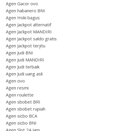
Agen Gacor ovo
Agen habanero BNI
Agen Hoki bagus
Agen Jackpot alternatif
Agen Jackpot MANDIRI
Agen Jackpot saldo gratis
Agen Jackpot terjitu
Agen Judi BNI
Agen Judi MANDIRI
Agen Judi terbaik
Agen Judi uang asli
Agen ovo
Agen resmi
Agen roulette
Agen sbobet BRI
Agen sbobet rupiah
Agen sicbo BCA
Agen sicbo BNI
Agen Slot 24 Jam