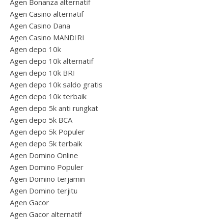
Agen Bonanza alternatif
Agen Casino alternatif
Agen Casino Dana
Agen Casino MANDIRI
Agen depo 10k
Agen depo 10k alternatif
Agen depo 10k BRI
Agen depo 10k saldo gratis
Agen depo 10k terbaik
Agen depo 5k anti rungkat
Agen depo 5k BCA
Agen depo 5k Populer
Agen depo 5k terbaik
Agen Domino Online
Agen Domino Populer
Agen Domino terjamin
Agen Domino terjitu
Agen Gacor
Agen Gacor alternatif