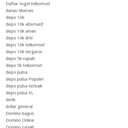
Daftar togel telkomsel
danau tiberias
depo 10k
depo 10k alternatif
depo 10k aman
depo 10k BNI
depo 10k telkomsel
depo 10k tergacor
depo 5k rupiah
depo 5k telkomsel
depo pulsa
depo pulsa Populer
depo pulsa terbaik
depo pulsa XL
detik
dollar general
Domino bagus
Domino Online
Domino rupiah