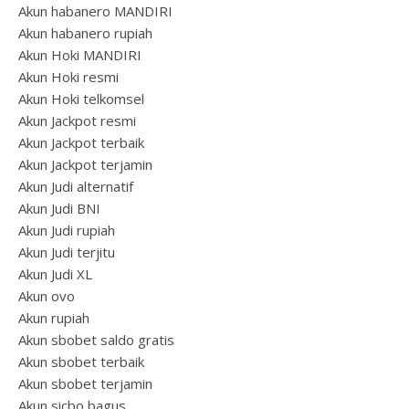
Akun habanero MANDIRI
Akun habanero rupiah
Akun Hoki MANDIRI
Akun Hoki resmi
Akun Hoki telkomsel
Akun Jackpot resmi
Akun Jackpot terbaik
Akun Jackpot terjamin
Akun Judi alternatif
Akun Judi BNI
Akun Judi rupiah
Akun Judi terjitu
Akun Judi XL
Akun ovo
Akun rupiah
Akun sbobet saldo gratis
Akun sbobet terbaik
Akun sbobet terjamin
Akun sicbo bagus