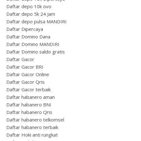
Daftar depo 10k ovo
Daftar depo 5k 24 Jam
Daftar depo pulsa MANDIRI
Daftar Dipercaya
Daftar Domino Dana
Daftar Domino MANDIRI
Daftar Domino saldo gratis
Daftar Gacor
Daftar Gacor BRI
Daftar Gacor Online
Daftar Gacor Qris
Daftar Gacor terbaik
Daftar habanero aman
Daftar habanero BNI
Daftar habanero Qris
Daftar habanero telkomsel
Daftar habanero terbaik
Daftar Hoki anti rungkat