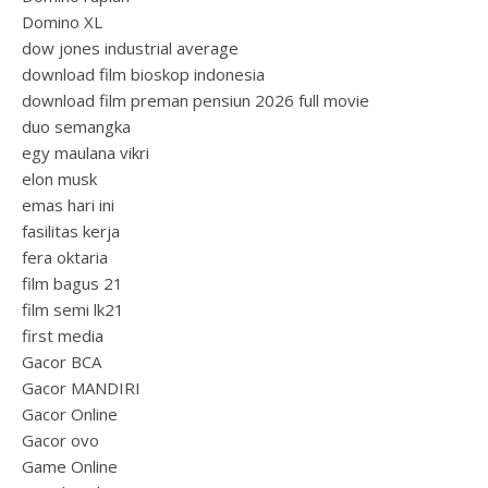
Domino XL
dow jones industrial average
download film bioskop indonesia
download film preman pensiun 2026 full movie
duo semangka
egy maulana vikri
elon musk
emas hari ini
fasilitas kerja
fera oktaria
film bagus 21
film semi lk21
first media
Gacor BCA
Gacor MANDIRI
Gacor Online
Gacor ovo
Game Online