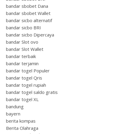
bandar sbobet Dana
bandar sbobet Wallet
bandar sicbo alternatif
bandar sicbo BRI
bandar sicbo Dipercaya
bandar Slot ovo
bandar Slot Wallet
bandar terbaik
bandar terjamin
bandar togel Populer
bandar togel Qris
bandar togel rupiah
bandar togel saldo gratis
bandar togel XL
bandung
bayern
berita kompas
Berita Olahraga