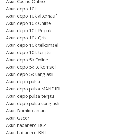
Akun Casino Online
Akun depo 10k
Akun depo 10k alternatif
Akun depo 10k Online
Akun depo 10k Populer
Akun depo 10k Qris
Akun depo 10k telkomsel
Akun depo 10k terjitu
Akun depo 5k Online
Akun depo 5k telkomsel
Akun depo 5k uang asli
Akun depo pulsa
Akun depo pulsa MANDIRI
Akun depo pulsa terjitu
Akun depo pulsa uang asli
Akun Domino aman
Akun Gacor
Akun habanero BCA
Akun habanero BNI