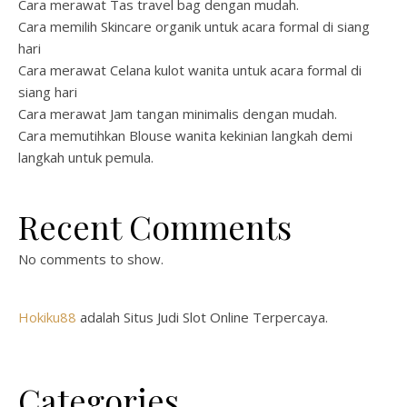
Cara merawat Tas travel bag dengan mudah.
Cara memilih Skincare organik untuk acara formal di siang
hari
Cara merawat Celana kulot wanita untuk acara formal di
siang hari
Cara merawat Jam tangan minimalis dengan mudah.
Cara memutihkan Blouse wanita kekinian langkah demi
langkah untuk pemula.
Recent Comments
No comments to show.
Hokiku88
adalah Situs Judi Slot Online Terpercaya.
Categories