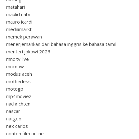
matahari
maulid nabi
mauro icardi
mediamarkt
memek perawan
menerjemahkan dari bahasa inggris ke bahasa tamil
menteri jokowi 2026
mnc tv live
mncnow
modus aceh
motherless
motogp
mp4moviez
nachrichten
nascar
natgeo
nex carlos
nonton film online