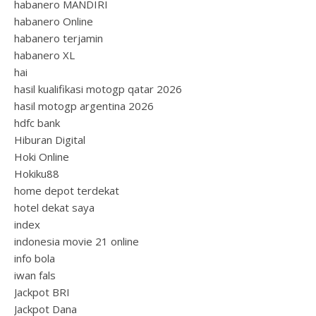
habanero MANDIRI
habanero Online
habanero terjamin
habanero XL
hai
hasil kualifikasi motogp qatar 2026
hasil motogp argentina 2026
hdfc bank
Hiburan Digital
Hoki Online
Hokiku88
home depot terdekat
hotel dekat saya
index
indonesia movie 21 online
info bola
iwan fals
Jackpot BRI
Jackpot Dana