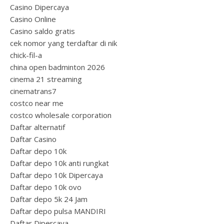
Casino Dipercaya
Casino Online
Casino saldo gratis
cek nomor yang terdaftar di nik
chick-fil-a
china open badminton 2026
cinema 21 streaming
cinematrans7
costco near me
costco wholesale corporation
Daftar alternatif
Daftar Casino
Daftar depo 10k
Daftar depo 10k anti rungkat
Daftar depo 10k Dipercaya
Daftar depo 10k ovo
Daftar depo 5k 24 Jam
Daftar depo pulsa MANDIRI
Daftar Dipercaya