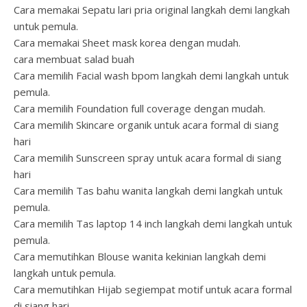
Cara memakai Sepatu lari pria original langkah demi langkah
untuk pemula.
Cara memakai Sheet mask korea dengan mudah.
cara membuat salad buah
Cara memilih Facial wash bpom langkah demi langkah untuk
pemula.
Cara memilih Foundation full coverage dengan mudah.
Cara memilih Skincare organik untuk acara formal di siang
hari
Cara memilih Sunscreen spray untuk acara formal di siang
hari
Cara memilih Tas bahu wanita langkah demi langkah untuk
pemula.
Cara memilih Tas laptop 14 inch langkah demi langkah untuk
pemula.
Cara memutihkan Blouse wanita kekinian langkah demi
langkah untuk pemula.
Cara memutihkan Hijab segiempat motif untuk acara formal
di siang hari