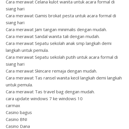
Cara merawat Celana kulot wanita untuk acara formal di
siang hari
Cara merawat Gamis brokat pesta untuk acara formal di
siang hari
Cara merawat Jam tangan minimalis dengan mudah.
Cara merawat Sandal wanita tali dengan mudah.
Cara merawat Sepatu sekolah anak smp langkah demi
langkah untuk pemula.
Cara merawat Sepatu sekolah putih untuk acara formal di
siang hari
Cara merawat Skincare remaja dengan mudah.
Cara merawat Tas ransel wanita kecil langkah demi langkah
untuk pemula.
Cara merawat Tas travel bag dengan mudah.
cara update windows 7 ke windows 10
carmax
Casino bagus
Casino BNI
Casino Dana