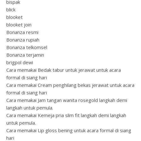
bispak
blick
blooket
blooket join
Bonanza resmi
Bonanza rupiah
Bonanza telkomsel
Bonanza terjamin
brigpol dewi
Cara memakai Bedak tabur untuk jerawat untuk acara
formal di siang hari
Cara memakai Cream penghilang bekas jerawat untuk acara
formal di siang hari
Cara memakai Jam tangan wanita rosegold langkah demi
langkah untuk pemula.
Cara memakai Kemeja pria slim fit langkah demi langkah
untuk pemula.
Cara memakai Lip gloss bening untuk acara formal di siang
hari