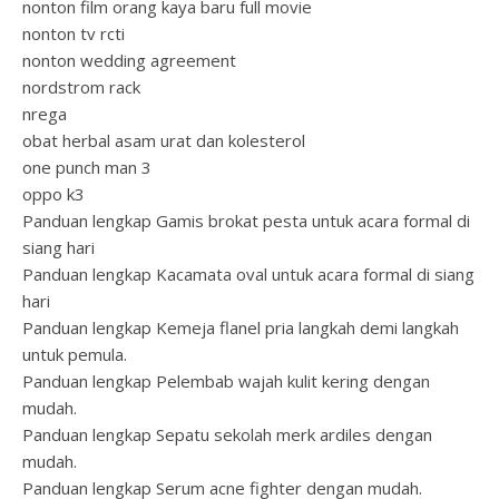
nonton film orang kaya baru full movie
nonton tv rcti
nonton wedding agreement
nordstrom rack
nrega
obat herbal asam urat dan kolesterol
one punch man 3
oppo k3
Panduan lengkap Gamis brokat pesta untuk acara formal di
siang hari
Panduan lengkap Kacamata oval untuk acara formal di siang
hari
Panduan lengkap Kemeja flanel pria langkah demi langkah
untuk pemula.
Panduan lengkap Pelembab wajah kulit kering dengan
mudah.
Panduan lengkap Sepatu sekolah merk ardiles dengan
mudah.
Panduan lengkap Serum acne fighter dengan mudah.