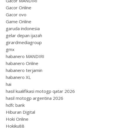
Gacor MANDIRI
Gacor Online
Gacor ovo
Game Online
garuda indonesia
gelar depan ijazah
girardmediagroup
gmx
habanero MANDIRI
habanero Online
habanero terjamin
habanero XL
hai
hasil kualifikasi motogp qatar 2026
hasil motogp argentina 2026
hdfc bank
Hiburan Digital
Hoki Online
Hokiku88