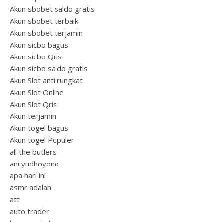
Akun sbobet saldo gratis
Akun sbobet terbaik
Akun sbobet terjamin
Akun sicbo bagus
Akun sicbo Qris
Akun sicbo saldo gratis
Akun Slot anti rungkat
Akun Slot Online
Akun Slot Qris
Akun terjamin
Akun togel bagus
Akun togel Populer
all the butlers
ani yudhoyono
apa hari ini
asmr adalah
att
auto trader