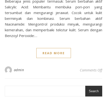
Beberapa jenis populer termasuk: Serum berbahan aktif
Salicylic Acid: Membantu membuka pori-pori yang
tersumbat dan mengurangi jerawat. Cocok untuk kulit
berminyak dan kombinasi. Serum berbahan aktif
Niacinamide: Mengontrol produksi minyak, mengurangi
kemerahan, dan memperbaiki tekstur kulit. Serum dengan
Benzoyl Peroxide:…
READ MORE
on
admin
Comments Off
Search