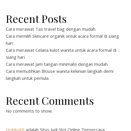
Recent Posts
Cara merawat Tas travel bag dengan mudah.
Cara memilih Skincare organik untuk acara formal di siang
hari
Cara merawat Celana kulot wanita untuk acara formal di
siang hari
Cara merawat Jam tangan minimalis dengan mudah.
Cara memutihkan Blouse wanita kekinian langkah demi
langkah untuk pemula.
Recent Comments
No comments to show.
Hokiku88
adalah Situs Judi Slot Online Terpercaya.