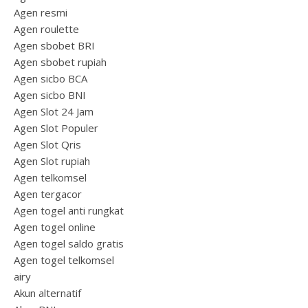
Agen resmi
Agen roulette
Agen sbobet BRI
Agen sbobet rupiah
Agen sicbo BCA
Agen sicbo BNI
Agen Slot 24 Jam
Agen Slot Populer
Agen Slot Qris
Agen Slot rupiah
Agen telkomsel
Agen tergacor
Agen togel anti rungkat
Agen togel online
Agen togel saldo gratis
Agen togel telkomsel
airy
Akun alternatif