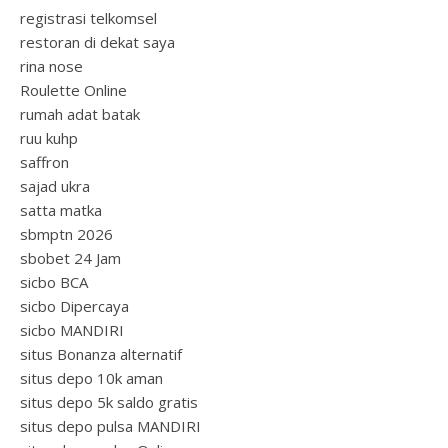
registrasi telkomsel
restoran di dekat saya
rina nose
Roulette Online
rumah adat batak
ruu kuhp
saffron
sajad ukra
satta matka
sbmptn 2026
sbobet 24 Jam
sicbo BCA
sicbo Dipercaya
sicbo MANDIRI
situs Bonanza alternatif
situs depo 10k aman
situs depo 5k saldo gratis
situs depo pulsa MANDIRI