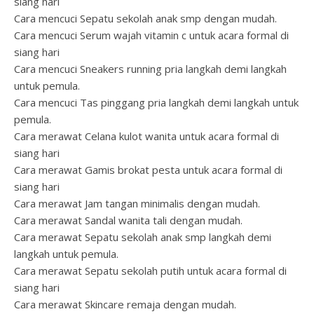
siang hari
Cara mencuci Sepatu sekolah anak smp dengan mudah.
Cara mencuci Serum wajah vitamin c untuk acara formal di
siang hari
Cara mencuci Sneakers running pria langkah demi langkah
untuk pemula.
Cara mencuci Tas pinggang pria langkah demi langkah untuk
pemula.
Cara merawat Celana kulot wanita untuk acara formal di
siang hari
Cara merawat Gamis brokat pesta untuk acara formal di
siang hari
Cara merawat Jam tangan minimalis dengan mudah.
Cara merawat Sandal wanita tali dengan mudah.
Cara merawat Sepatu sekolah anak smp langkah demi
langkah untuk pemula.
Cara merawat Sepatu sekolah putih untuk acara formal di
siang hari
Cara merawat Skincare remaja dengan mudah.