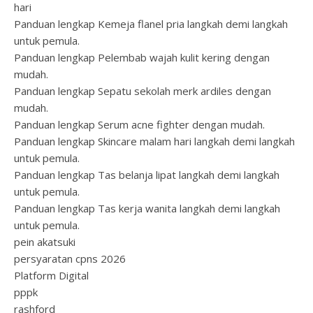
hari
Panduan lengkap Kemeja flanel pria langkah demi langkah
untuk pemula.
Panduan lengkap Pelembab wajah kulit kering dengan
mudah.
Panduan lengkap Sepatu sekolah merk ardiles dengan
mudah.
Panduan lengkap Serum acne fighter dengan mudah.
Panduan lengkap Skincare malam hari langkah demi langkah
untuk pemula.
Panduan lengkap Tas belanja lipat langkah demi langkah
untuk pemula.
Panduan lengkap Tas kerja wanita langkah demi langkah
untuk pemula.
pein akatsuki
persyaratan cpns 2026
Platform Digital
pppk
rashford