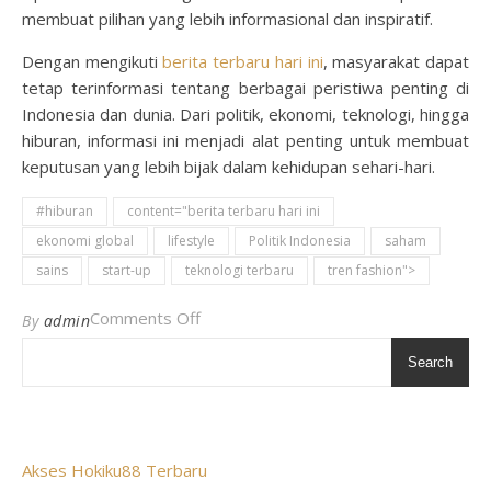
membuat pilihan yang lebih informasional dan inspiratif.
Dengan mengikuti
berita terbaru hari ini
, masyarakat dapat
tetap terinformasi tentang berbagai peristiwa penting di
Indonesia dan dunia. Dari politik, ekonomi, teknologi, hingga
hiburan, informasi ini menjadi alat penting untuk membuat
keputusan yang lebih bijak dalam kehidupan sehari-hari.
#hiburan
content="berita terbaru hari ini
ekonomi global
lifestyle
Politik Indonesia
saham
sains
start-up
teknologi terbaru
tren fashion">
on Update Berita Terbaru Hari Ini: Fakt
Comments Off
By
admin
Search
Akses Hokiku88 Terbaru