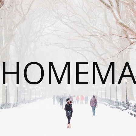
HOMEMA