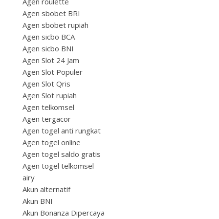
Agen roulette
Agen sbobet BRI
Agen sbobet rupiah
Agen sicbo BCA
Agen sicbo BNI
Agen Slot 24 Jam
Agen Slot Populer
Agen Slot Qris
Agen Slot rupiah
Agen telkomsel
Agen tergacor
Agen togel anti rungkat
Agen togel online
Agen togel saldo gratis
Agen togel telkomsel
airy
Akun alternatif
Akun BNI
Akun Bonanza Dipercaya