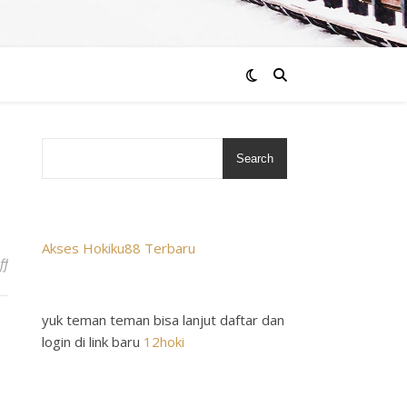
Search
Akses Hokiku88 Terbaru
on
ff
yuk teman teman bisa lanjut daftar dan
login di link baru
12hoki