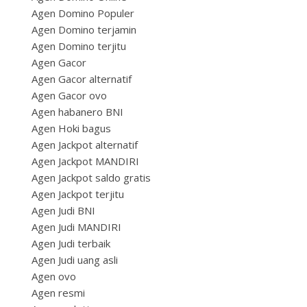
Agen Domino Populer
Agen Domino terjamin
Agen Domino terjitu
Agen Gacor
Agen Gacor alternatif
Agen Gacor ovo
Agen habanero BNI
Agen Hoki bagus
Agen Jackpot alternatif
Agen Jackpot MANDIRI
Agen Jackpot saldo gratis
Agen Jackpot terjitu
Agen Judi BNI
Agen Judi MANDIRI
Agen Judi terbaik
Agen Judi uang asli
Agen ovo
Agen resmi