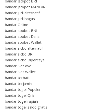
bandar Jackpot BRI
bandar Jackpot MANDIRI
bandar Judi alternatif
bandar Judi bagus
bandar Online
bandar sbobet BNI
bandar sbobet Dana
bandar sbobet Wallet
bandar sicbo alternatif
bandar sicbo BRI
bandar sicbo Dipercaya
bandar Slot ovo
bandar Slot Wallet
bandar terbaik
bandar terjamin
bandar togel Populer
bandar togel Qris
bandar togel rupiah
bandar togel saldo gratis