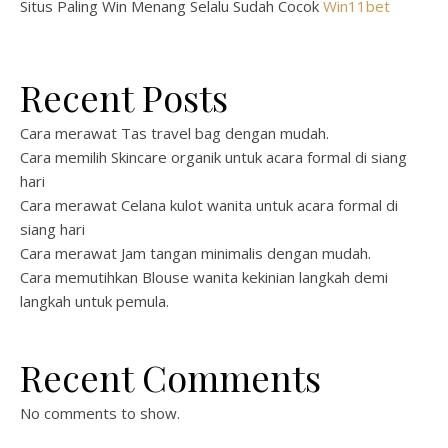
Situs Paling Win Menang Selalu Sudah Cocok
Win11bet
Recent Posts
Cara merawat Tas travel bag dengan mudah.
Cara memilih Skincare organik untuk acara formal di siang
hari
Cara merawat Celana kulot wanita untuk acara formal di
siang hari
Cara merawat Jam tangan minimalis dengan mudah.
Cara memutihkan Blouse wanita kekinian langkah demi
langkah untuk pemula.
Recent Comments
No comments to show.