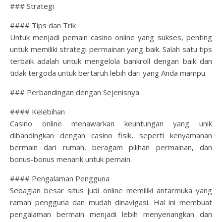
### Strategi
#### Tips dan Trik
Untuk menjadi pemain casino online yang sukses, penting
untuk memiliki strategi permainan yang baik. Salah satu tips
terbaik adalah untuk mengelola bankroll dengan baik dan
tidak tergoda untuk bertaruh lebih dari yang Anda mampu.
### Perbandingan dengan Sejenisnya
#### Kelebihan
Casino online menawarkan keuntungan yang unik
dibandingkan dengan casino fisik, seperti kenyamanan
bermain dari rumah, beragam pilihan permainan, dan
bonus-bonus menarik untuk pemain.
#### Pengalaman Pengguna
Sebagian besar situs judi online memiliki antarmuka yang
ramah pengguna dan mudah dinavigasi. Hal ini membuat
pengalaman bermain menjadi lebih menyenangkan dan