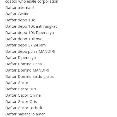
costco wholesale corporation
Daftar alternatif
Daftar Casino
Daftar depo 10k
Daftar depo 10k anti rungkat
Daftar depo 10k Dipercaya
Daftar depo 10k ovo
Daftar depo 5k 24 Jam
Daftar depo pulsa MANDIRI
Daftar Dipercaya
Daftar Domino Dana
Daftar Domino MANDIRI
Daftar Domino saldo gratis
Daftar Gacor
Daftar Gacor BRI
Daftar Gacor Online
Daftar Gacor Qris
Daftar Gacor terbaik
Daftar habanero aman