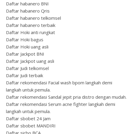
Daftar habanero BNI
Daftar habanero Qris
Daftar habanero telkomsel
Daftar habanero terbaik
Daftar Hoki anti rungkat
Daftar Hoki bagus
Daftar Hoki uang asli
Daftar Jackpot BNI
Daftar Jackpot uang asli
Daftar Judi telkomsel
Daftar Judi terbaik
Daftar rekomendasi Facial wash bpom langkah demi
langkah untuk pemula.
Daftar rekomendasi Sandal jepit pria distro dengan mudah.
Daftar rekomendasi Serum acne fighter langkah demi
langkah untuk pemula.
Daftar sbobet 24 Jam
Daftar sbobet MANDIRI
Daftar sicbo BCA