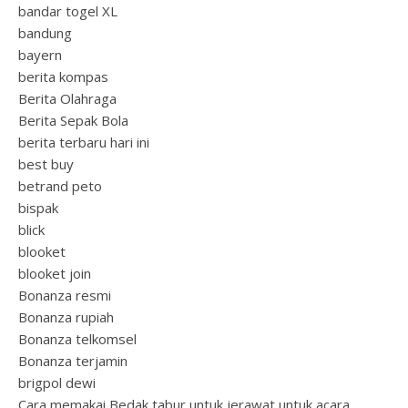
bandar togel XL
bandung
bayern
berita kompas
Berita Olahraga
Berita Sepak Bola
berita terbaru hari ini
best buy
betrand peto
bispak
blick
blooket
blooket join
Bonanza resmi
Bonanza rupiah
Bonanza telkomsel
Bonanza terjamin
brigpol dewi
Cara memakai Bedak tabur untuk jerawat untuk acara