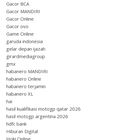
Gacor BCA
Gacor MANDIRI
Gacor Online
Gacor ovo
Game Online
garuda indonesia
gelar depan ijazah
girardmediagroup
gmx
habanero MANDIRI
habanero Online
habanero terjamin
habanero XL
hai
hasil kualifikasi motogp qatar 2026
hasil motogp argentina 2026
hdfc bank
Hiburan Digital
Hoki Online