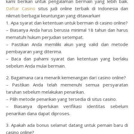
kami berikan untuk pengalaman bermain yang lebih baik.
Daftar Casino
situs judi online terbaik di Indonesia dan
nikmati berbagai keuntungan yang ditawarkan!
1. Apa syarat dan ketentuan untuk bermain di casino online?
– Biasanya Anda harus berusia minimal 18 tahun dan harus
mematuhi hukum perjudian setempat.
– Pastikan Anda memiliki akun yang valid dan metode
pembayaran yang diterima.
– Baca dan pahami syarat dan ketentuan yang berlaku
sebelum Anda mulai bermain.
2. Bagaimana cara menarik kemenangan dari casino online?
– Pastikan Anda telah memenuhi semua persyaratan
taruhan sebelum melakukan penarikan.
– Pilih metode penarikan yang tersedia di situs casino.
– Biasanya diperlukan verifikasi identitas sebelum
penarikan dana dapat diproses.
3. Apakah ada bonus selamat datang untuk pemain baru di
casino online?