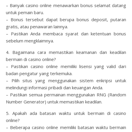
– Banyak casino online menawarkan bonus selamat datang
untuk pemain baru.
– Bonus tersebut dapat berupa bonus deposit, putaran
gratis, atau penawaran lainnya.
– Pastikan Anda membaca syarat dan ketentuan bonus
sebelum mengklaimnya.
4. Bagaimana cara memastikan keamanan dan keadilan
bermain di casino online?
– Pastikan casino online memiliki lisensi yang valid dari
badan pengatur yang terkemuka.
– Pilih situs yang menggunakan sistem enkripsi untuk
melindungi informasi pribadi dan keuangan Anda.
– Pastikan semua permainan menggunakan RNG (Random
Number Generator) untuk memastikan keadilan.
5. Apakah ada batasan waktu untuk bermain di casino
online?
– Beberapa casino online memiliki batasan waktu bermain