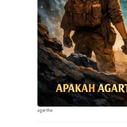
agartha