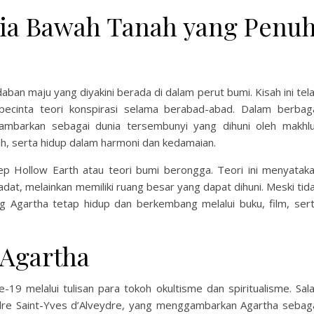
nia Bawah Tanah yang Penu
ban maju yang diyakini berada di dalam perut bumi. Kisah ini tel
a pecinta teori konspirasi selama berabad-abad. Dalam berbag
igambarkan sebagai dunia tersembunyi yang dihuni oleh makhl
ih, serta hidup dalam harmoni dan kedamaian.
p Hollow Earth atau teori bumi berongga. Teori ini menyatak
at, melainkan memiliki ruang besar yang dapat dihuni. Meski tid
ang Agartha tetap hidup dan berkembang melalui buku, film, ser
 Agartha
19 melalui tulisan para tokoh okultisme dan spiritualisme. Sal
dre Saint-Yves d’Alveydre, yang menggambarkan Agartha sebag