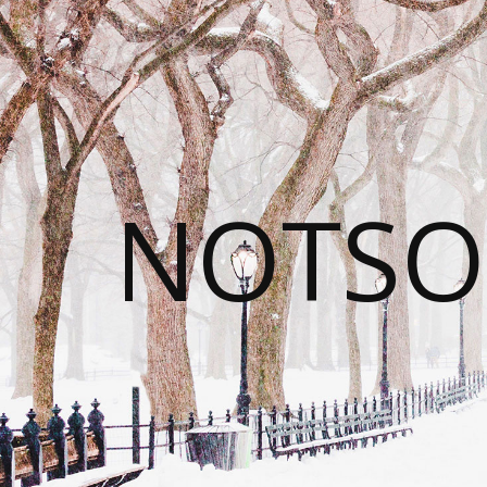
NOTSO