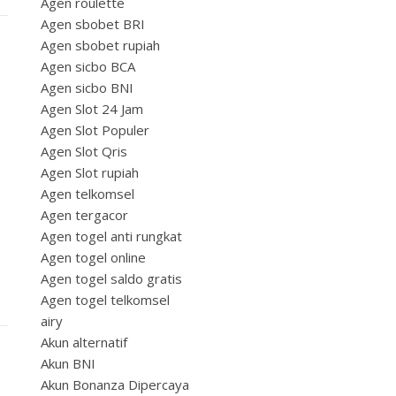
Agen roulette
Agen sbobet BRI
Agen sbobet rupiah
Agen sicbo BCA
Agen sicbo BNI
Agen Slot 24 Jam
Agen Slot Populer
Agen Slot Qris
Agen Slot rupiah
Agen telkomsel
Agen tergacor
Agen togel anti rungkat
Agen togel online
Agen togel saldo gratis
Agen togel telkomsel
airy
Akun alternatif
Akun BNI
Akun Bonanza Dipercaya