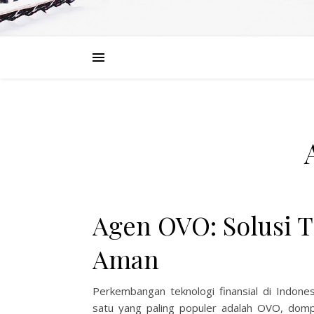
Agen OVO: Solusi T
Aman
Perkembangan teknologi finansial di Indone
satu yang paling populer adalah OVO, domp