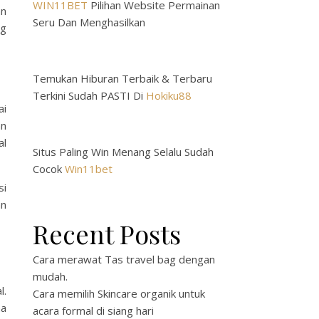
WIN11BET
Pilihan Website Permainan
an
Seru Dan Menghasilkan
ng
Temukan Hiburan Terbaik & Terbaru
Terkini Sudah PASTI Di
Hokiku88
ai
an
al
Situs Paling Win Menang Selalu Sudah
Cocok
Win11bet
si
an
Recent Posts
Cara merawat Tas travel bag dengan
mudah.
l.
Cara memilih Skincare organik untuk
na
acara formal di siang hari