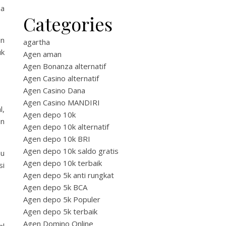
na
Categories
in
agartha
uk
Agen aman
Agen Bonanza alternatif
Agen Casino alternatif
Agen Casino Dana
Agen Casino MANDIRI
l,
Agen depo 10k
un
Agen depo 10k alternatif
Agen depo 10k BRI
Agen depo 10k saldo gratis
au
Agen depo 10k terbaik
si
Agen depo 5k anti rungkat
Agen depo 5k BCA
Agen depo 5k Populer
Agen depo 5k terbaik
Agen Domino Online