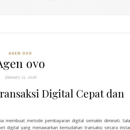
AGEN OVO
Agen ovo
January 21, 2026
ransaksi Digital Cepat dan
sia membuat metode pembayaran digital semakin diminati. Sal
et digital yang menawarkan kemudahan transaksi secara insta