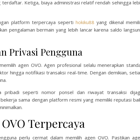
rdaftar. Ketiga, biaya administrasi relatif rendah sehingga leb
engan platform terpercaya seperti
hokiku88
yang dikenal memili
rikan pengalaman bermain yang lebih lancar karena saldo langsu
n Privasi Pengguna
emilih agen OVO. Agen profesional selalu menerapkan stand
ktor hingga notifikasi transaksi real-time. Dengan demikian, seti
na.
ta pribadi seperti nomor ponsel dan riwayat transaksi dija
bekerja sama dengan platform resmi yang memiliki reputasi bai
minimalkan.
 OVO Terpercaya
engguna perlu cermat dalam memilih agen OVO. Pastikan ag