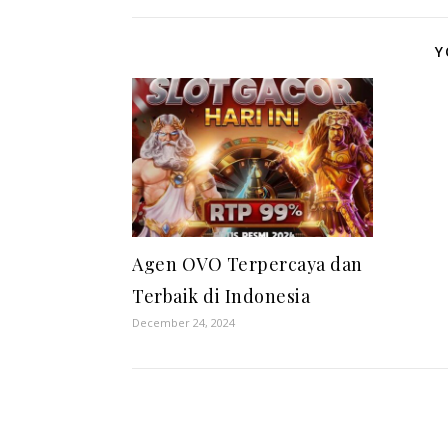
Y
Agen OVO Terpercaya dan
Terbaik di Indonesia
December 24, 2024