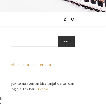
Search
Akses Hokiku88 Terbaru
yuk teman teman bisa lanjut daftar dan
login di link baru
12hoki
ah
n.