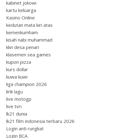
kabinet jokowi
kartu keluarga
Kasino Online
kedutan mata kiri atas
kemenkumham
kisah nabi muhammad
kkn desa penari
klasemen sea games
kupon pizza
kurs dollar
kuwa kuwi
liga champion 2026
lirik lagu
live motogp
live tvri
lk21 dunia
lk21 film indonesia terbaru 2026
Login anti rungkat
Login BCA