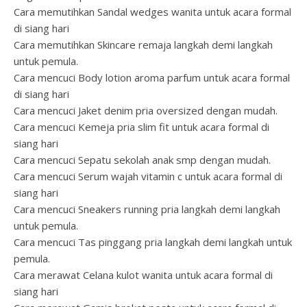
Cara memutihkan Sandal wedges wanita untuk acara formal
di siang hari
Cara memutihkan Skincare remaja langkah demi langkah
untuk pemula.
Cara mencuci Body lotion aroma parfum untuk acara formal
di siang hari
Cara mencuci Jaket denim pria oversized dengan mudah.
Cara mencuci Kemeja pria slim fit untuk acara formal di
siang hari
Cara mencuci Sepatu sekolah anak smp dengan mudah.
Cara mencuci Serum wajah vitamin c untuk acara formal di
siang hari
Cara mencuci Sneakers running pria langkah demi langkah
untuk pemula.
Cara mencuci Tas pinggang pria langkah demi langkah untuk
pemula.
Cara merawat Celana kulot wanita untuk acara formal di
siang hari