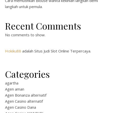
Cara memutihkan Blouse wanita kekinian langkah demi
langkah untuk pemula.
Recent Comments
No comments to show.
Hokiku88
adalah Situs Judi Slot Online Terpercaya.
Categories
agartha
Agen aman
Agen Bonanza alternatif
Agen Casino alternatif
Agen Casino Dana