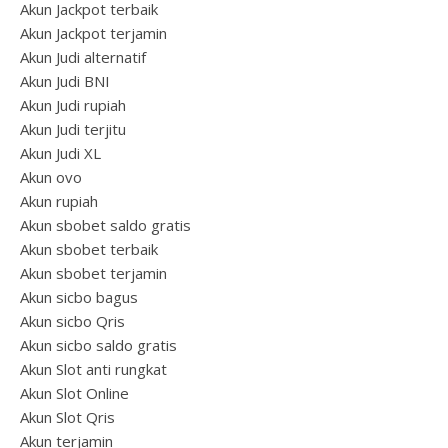
Akun Jackpot terbaik
Akun Jackpot terjamin
Akun Judi alternatif
Akun Judi BNI
Akun Judi rupiah
Akun Judi terjitu
Akun Judi XL
Akun ovo
Akun rupiah
Akun sbobet saldo gratis
Akun sbobet terbaik
Akun sbobet terjamin
Akun sicbo bagus
Akun sicbo Qris
Akun sicbo saldo gratis
Akun Slot anti rungkat
Akun Slot Online
Akun Slot Qris
Akun terjamin