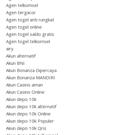
Agen telkomsel
Agen tergacor
Agen togel anti rungkat
Agen togel online
Agen togel saldo gratis
Agen togel telkomsel
airy
Akun alternatif
Akun BNI
Akun Bonanza Dipercaya
Akun Bonanza MANDIRI
Akun Casino aman
Akun Casino Online
Akun depo 10k
Akun depo 10k alternatif
Akun depo 10k Online
Akun depo 10k Populer
Akun depo 10k Qris