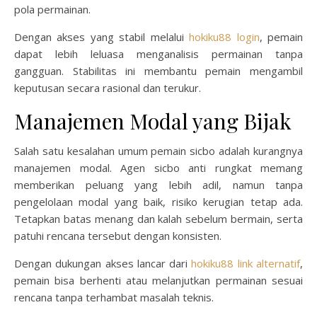
pola permainan.
Dengan akses yang stabil melalui
hokiku88 login
, pemain
dapat lebih leluasa menganalisis permainan tanpa
gangguan. Stabilitas ini membantu pemain mengambil
keputusan secara rasional dan terukur.
Manajemen Modal yang Bijak
Salah satu kesalahan umum pemain sicbo adalah kurangnya
manajemen modal. Agen sicbo anti rungkat memang
memberikan peluang yang lebih adil, namun tanpa
pengelolaan modal yang baik, risiko kerugian tetap ada.
Tetapkan batas menang dan kalah sebelum bermain, serta
patuhi rencana tersebut dengan konsisten.
Dengan dukungan akses lancar dari
hokiku88 link alternatif
,
pemain bisa berhenti atau melanjutkan permainan sesuai
rencana tanpa terhambat masalah teknis.