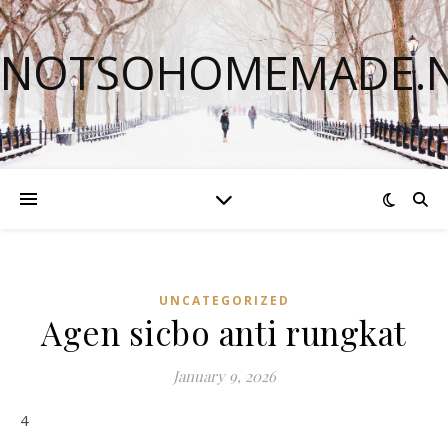
NOTSOHOMEMADE.
UNCATEGORIZED
Agen sicbo anti rungkat
January 9, 2026
4