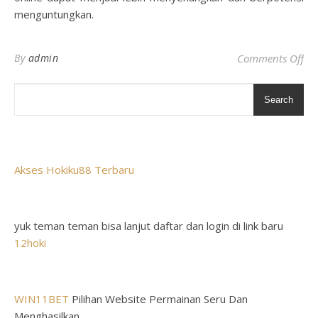
menguntungkan.
on 
By
admin
Comments Off
Search
Akses Hokiku88 Terbaru
yuk teman teman bisa lanjut daftar dan login di link baru
12hoki
WIN11BET
Pilihan Website Permainan Seru Dan
Menghasilkan