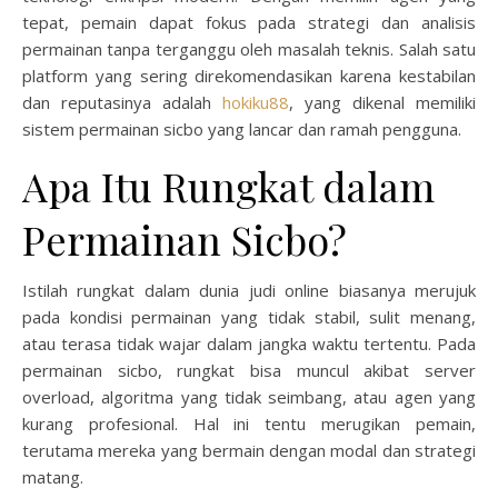
tepat, pemain dapat fokus pada strategi dan analisis
permainan tanpa terganggu oleh masalah teknis. Salah satu
platform yang sering direkomendasikan karena kestabilan
dan reputasinya adalah
hokiku88
, yang dikenal memiliki
sistem permainan sicbo yang lancar dan ramah pengguna.
Apa Itu Rungkat dalam
Permainan Sicbo?
Istilah rungkat dalam dunia judi online biasanya merujuk
pada kondisi permainan yang tidak stabil, sulit menang,
atau terasa tidak wajar dalam jangka waktu tertentu. Pada
permainan sicbo, rungkat bisa muncul akibat server
overload, algoritma yang tidak seimbang, atau agen yang
kurang profesional. Hal ini tentu merugikan pemain,
terutama mereka yang bermain dengan modal dan strategi
matang.