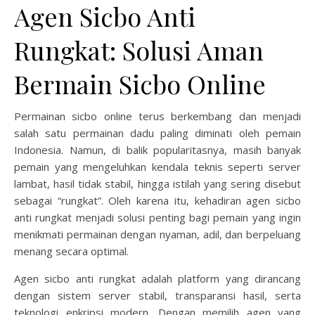
Agen Sicbo Anti
Rungkat: Solusi Aman
Bermain Sicbo Online
Permainan sicbo online terus berkembang dan menjadi
salah satu permainan dadu paling diminati oleh pemain
Indonesia. Namun, di balik popularitasnya, masih banyak
pemain yang mengeluhkan kendala teknis seperti server
lambat, hasil tidak stabil, hingga istilah yang sering disebut
sebagai “rungkat”. Oleh karena itu, kehadiran agen sicbo
anti rungkat menjadi solusi penting bagi pemain yang ingin
menikmati permainan dengan nyaman, adil, dan berpeluang
menang secara optimal.
Agen sicbo anti rungkat adalah platform yang dirancang
dengan sistem server stabil, transparansi hasil, serta
teknologi enkripsi modern. Dengan memilih agen yang