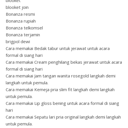
blooket
blooket join
Bonanza resmi
Bonanza rupiah
Bonanza telkomsel
Bonanza terjamin
brigpol dewi
Cara memakai Bedak tabur untuk jerawat untuk acara
formal di siang hari
Cara memakai Cream penghilang bekas jerawat untuk acara
formal di siang hari
Cara memakai Jam tangan wanita rosegold langkah demi
langkah untuk pemula.
Cara memakai Kemeja pria slim fit langkah demi langkah
untuk pemula.
Cara memakai Lip gloss bening untuk acara formal di siang
hari
Cara memakai Sepatu lari pria original langkah demi langkah
untuk pemula.