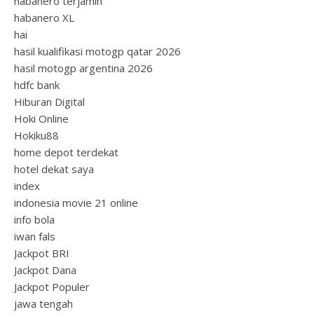
habanero terjamin
habanero XL
hai
hasil kualifikasi motogp qatar 2026
hasil motogp argentina 2026
hdfc bank
Hiburan Digital
Hoki Online
Hokiku88
home depot terdekat
hotel dekat saya
index
indonesia movie 21 online
info bola
iwan fals
Jackpot BRI
Jackpot Dana
Jackpot Populer
jawa tengah