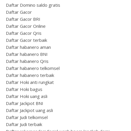
Daftar Domino saldo gratis
Daftar Gacor
Daftar Gacor BRI
Daftar Gacor Online
Daftar Gacor Qris
Daftar Gacor terbaik
Daftar habanero aman
Daftar habanero BNI
Daftar habanero Qris
Daftar habanero telkomsel
Daftar habanero terbaik
Daftar Hoki anti rungkat
Daftar Hoki bagus
Daftar Hoki uang asli
Daftar Jackpot BNI
Daftar Jackpot uang asli
Daftar Judi telkomsel
Daftar Judi terbaik