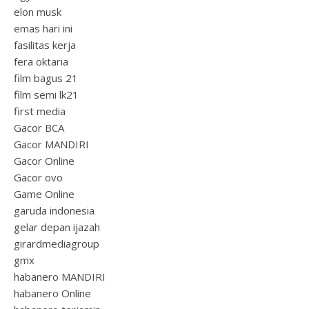
elon musk
emas hari ini
fasilitas kerja
fera oktaria
film bagus 21
film semi lk21
first media
Gacor BCA
Gacor MANDIRI
Gacor Online
Gacor ovo
Game Online
garuda indonesia
gelar depan ijazah
girardmediagroup
gmx
habanero MANDIRI
habanero Online