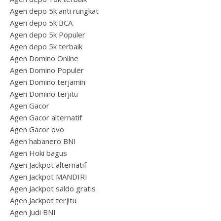
Agen depo 5k anti rungkat
Agen depo 5k BCA
Agen depo 5k Populer
Agen depo 5k terbaik
Agen Domino Online
Agen Domino Populer
Agen Domino terjamin
Agen Domino terjitu
Agen Gacor
Agen Gacor alternatif
Agen Gacor ovo
Agen habanero BNI
Agen Hoki bagus
Agen Jackpot alternatif
Agen Jackpot MANDIRI
Agen Jackpot saldo gratis
Agen Jackpot terjitu
Agen Judi BNI