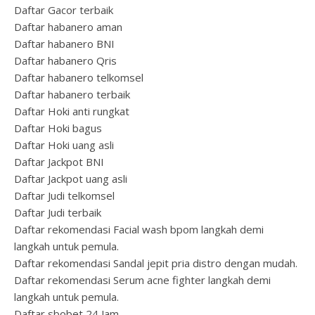
Daftar Gacor terbaik
Daftar habanero aman
Daftar habanero BNI
Daftar habanero Qris
Daftar habanero telkomsel
Daftar habanero terbaik
Daftar Hoki anti rungkat
Daftar Hoki bagus
Daftar Hoki uang asli
Daftar Jackpot BNI
Daftar Jackpot uang asli
Daftar Judi telkomsel
Daftar Judi terbaik
Daftar rekomendasi Facial wash bpom langkah demi
langkah untuk pemula.
Daftar rekomendasi Sandal jepit pria distro dengan mudah.
Daftar rekomendasi Serum acne fighter langkah demi
langkah untuk pemula.
Daftar sbobet 24 Jam