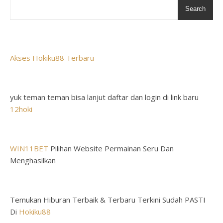
Search
Akses Hokiku88 Terbaru
yuk teman teman bisa lanjut daftar dan login di link baru
12hoki
WIN11BET
Pilihan Website Permainan Seru Dan
Menghasilkan
Temukan Hiburan Terbaik & Terbaru Terkini Sudah PASTI
Di
Hokiku88