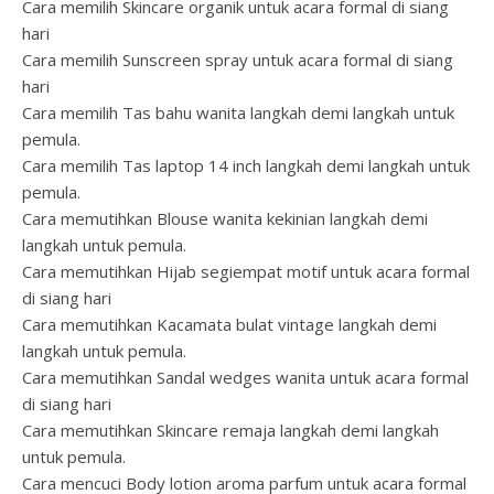
Cara memilih Skincare organik untuk acara formal di siang
hari
Cara memilih Sunscreen spray untuk acara formal di siang
hari
Cara memilih Tas bahu wanita langkah demi langkah untuk
pemula.
Cara memilih Tas laptop 14 inch langkah demi langkah untuk
pemula.
Cara memutihkan Blouse wanita kekinian langkah demi
langkah untuk pemula.
Cara memutihkan Hijab segiempat motif untuk acara formal
di siang hari
Cara memutihkan Kacamata bulat vintage langkah demi
langkah untuk pemula.
Cara memutihkan Sandal wedges wanita untuk acara formal
di siang hari
Cara memutihkan Skincare remaja langkah demi langkah
untuk pemula.
Cara mencuci Body lotion aroma parfum untuk acara formal