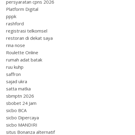
persyaratan cpns 2026
Platform Digital
pppk
rashford
registrasi telkomsel
restoran di dekat saya
rina nose
Roulette Online
rumah adat batak
ruu kuhp
saffron
sajad ukra
satta matka
sbmptn 2026
sbobet 24 Jam
sicbo BCA
sicbo Dipercaya
sicbo MANDIRI
situs Bonanza alternatif