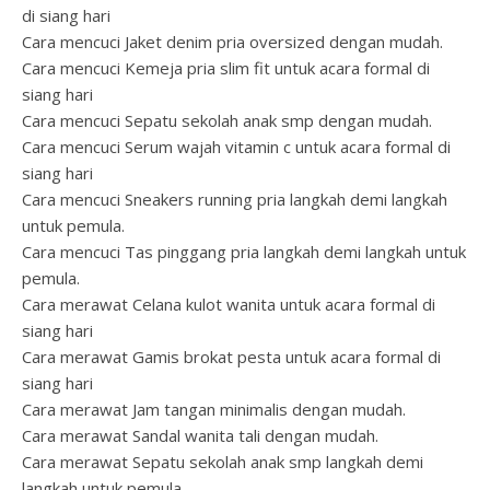
di siang hari
Cara mencuci Jaket denim pria oversized dengan mudah.
Cara mencuci Kemeja pria slim fit untuk acara formal di
siang hari
Cara mencuci Sepatu sekolah anak smp dengan mudah.
Cara mencuci Serum wajah vitamin c untuk acara formal di
siang hari
Cara mencuci Sneakers running pria langkah demi langkah
untuk pemula.
Cara mencuci Tas pinggang pria langkah demi langkah untuk
pemula.
Cara merawat Celana kulot wanita untuk acara formal di
siang hari
Cara merawat Gamis brokat pesta untuk acara formal di
siang hari
Cara merawat Jam tangan minimalis dengan mudah.
Cara merawat Sandal wanita tali dengan mudah.
Cara merawat Sepatu sekolah anak smp langkah demi
langkah untuk pemula.