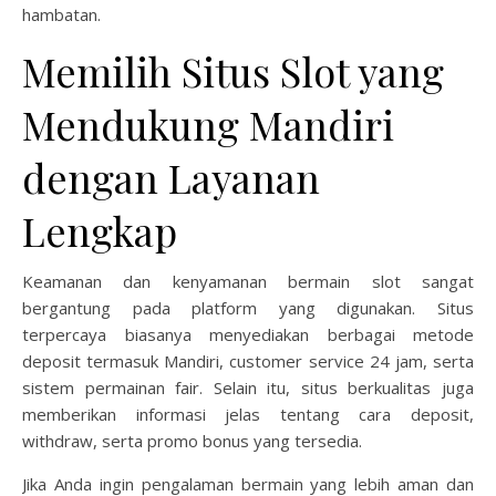
hambatan.
Memilih Situs Slot yang
Mendukung Mandiri
dengan Layanan
Lengkap
Keamanan dan kenyamanan bermain slot sangat
bergantung pada platform yang digunakan. Situs
terpercaya biasanya menyediakan berbagai metode
deposit termasuk Mandiri, customer service 24 jam, serta
sistem permainan fair. Selain itu, situs berkualitas juga
memberikan informasi jelas tentang cara deposit,
withdraw, serta promo bonus yang tersedia.
Jika Anda ingin pengalaman bermain yang lebih aman dan