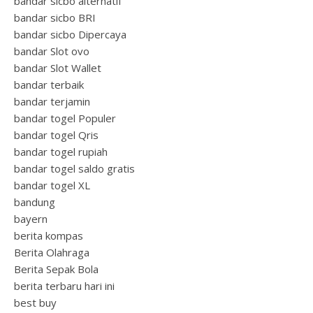
bandar sicbo alternatif
bandar sicbo BRI
bandar sicbo Dipercaya
bandar Slot ovo
bandar Slot Wallet
bandar terbaik
bandar terjamin
bandar togel Populer
bandar togel Qris
bandar togel rupiah
bandar togel saldo gratis
bandar togel XL
bandung
bayern
berita kompas
Berita Olahraga
Berita Sepak Bola
berita terbaru hari ini
best buy