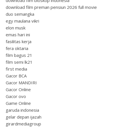
download film bioskop indonesia
download film preman pensiun 2026 full movie
duo semangka
egy maulana vikri
elon musk
emas hari ini
fasilitas kerja
fera oktaria
film bagus 21
film semi lk21
first media
Gacor BCA
Gacor MANDIRI
Gacor Online
Gacor ovo
Game Online
garuda indonesia
gelar depan ijazah
girardmediagroup