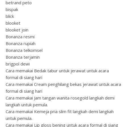
betrand peto
bispak
blick
blooket
blooket join
Bonanza resmi
Bonanza rupiah
Bonanza telkomsel
Bonanza terjamin
brigpol dewi
Cara memakai Bedak tabur untuk jerawat untuk acara
formal di siang hari
Cara memakai Cream penghilang bekas jerawat untuk acara
formal di siang hari
Cara memakai Jam tangan wanita rosegold langkah demi
langkah untuk pemula.
Cara memakai Kemeja pria slim fit langkah demi langkah
untuk pemula.
Cara memakai Lip gloss bening untuk acara formal di siang