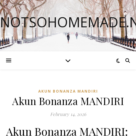
NOTSOHOMEMADE.
AKUN BONANZA MANDIRI
Akun Bonanza MANDIRI
February 14, 2026
Akun Bonanza MANDIRI: