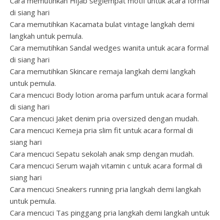
Cara memutihkan Hijab segiempat motif untuk acara formal
di siang hari
Cara memutihkan Kacamata bulat vintage langkah demi
langkah untuk pemula.
Cara memutihkan Sandal wedges wanita untuk acara formal
di siang hari
Cara memutihkan Skincare remaja langkah demi langkah
untuk pemula.
Cara mencuci Body lotion aroma parfum untuk acara formal
di siang hari
Cara mencuci Jaket denim pria oversized dengan mudah.
Cara mencuci Kemeja pria slim fit untuk acara formal di
siang hari
Cara mencuci Sepatu sekolah anak smp dengan mudah.
Cara mencuci Serum wajah vitamin c untuk acara formal di
siang hari
Cara mencuci Sneakers running pria langkah demi langkah
untuk pemula.
Cara mencuci Tas pinggang pria langkah demi langkah untuk