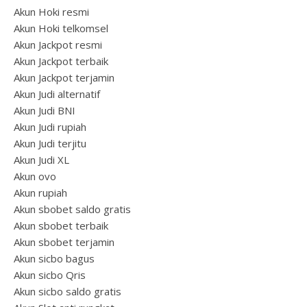
Akun Hoki resmi
Akun Hoki telkomsel
Akun Jackpot resmi
Akun Jackpot terbaik
Akun Jackpot terjamin
Akun Judi alternatif
Akun Judi BNI
Akun Judi rupiah
Akun Judi terjitu
Akun Judi XL
Akun ovo
Akun rupiah
Akun sbobet saldo gratis
Akun sbobet terbaik
Akun sbobet terjamin
Akun sicbo bagus
Akun sicbo Qris
Akun sicbo saldo gratis