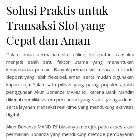
Solusi Praktis untuk
Transaksi Slot yang
Cepat dan Aman
Dalam dunia permainan slot online, kecepatan transaksi
menjadi salah satu faktor utama yang menentukan
kenyamanan pemain. Banyak pemain kini mencari metode
deposit yang lebih fleksibel, aman, serta mudah digunakan
kapan saja. Salah satu pilihan yang paling populer adalah
penggunaan Akun Bonanza MANDIRI, karena Bank Mandiri
dikenal memiliki sistem perbankan yang stabil, jaringan luas,
serta layanan transaksi real-time yang mendukung aktivitas
digital.
Akun Bonanza MANDIRI biasanya merujuk pada akses akun
permainan Bonanza yang mendukung metode pembayaran