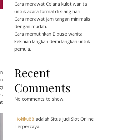
Cara merawat Celana kulot wanita
untuk acara formal di siang hari
Cara merawat Jam tangan minimalis
dengan mudah.
Cara memutihkan Blouse wanita
kekinian langkah demi langkah untuk
pemula.
Recent
an
an
Comments
gi
is
No comments to show.
at
Hokiku88
adalah Situs Judi Slot Online
Terpercaya.