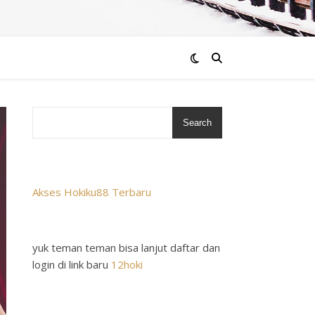
Search
Akses Hokiku88 Terbaru
yuk teman teman bisa lanjut daftar dan
login di link baru
12hoki