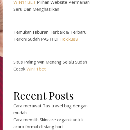
WIN11BET
Pilihan Website Permainan
Seru Dan Menghasilkan
Temukan Hiburan Terbaik & Terbaru
Terkini Sudah PASTI Di
Hokiku88
Situs Paling Win Menang Selalu Sudah
Cocok
Win11bet
Recent Posts
Cara merawat Tas travel bag dengan
mudah.
Cara memilih Skincare organik untuk
acara formal di siang hari