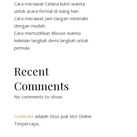
Cara merawat Celana kulot wanita
untuk acara formal di siang hari
Cara merawat Jam tangan minimalis
dengan mudah.
Cara memutihkan Blouse wanita
kekinian langkah demi langkah untuk
pemula.
Recent
Comments
No comments to show.
Hokiku88
adalah Situs Judi Slot Online
Terpercaya.