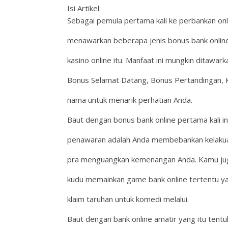
Isi Artikel:
Sebagai pemula pertama kali ke perbankan onl
menawarkan beberapa jenis bonus bank online
kasino online itu. Manfaat ini mungkin ditawa
Bonus Selamat Datang, Bonus Pertandingan, K
nama untuk menarik perhatian Anda.
Baut dengan bonus bank online pertama kali in
penawaran adalah Anda membebankan kelakuan
pra menguangkan kemenangan Anda. Kamu ju
kudu memainkan game bank online tertentu y
klaim taruhan untuk komedi melalui.
Baut dengan bank online amatir yang itu tentu