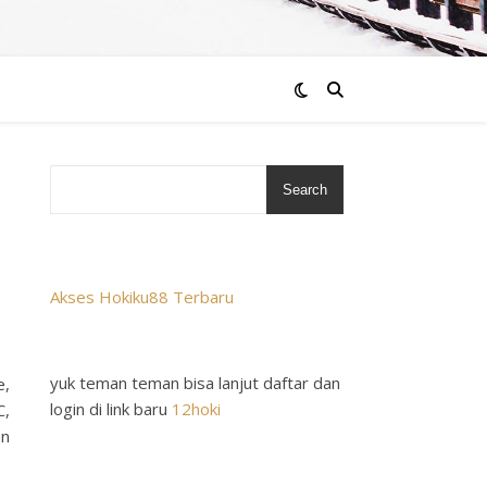
Search
Akses Hokiku88 Terbaru
yuk teman teman bisa lanjut daftar dan
e,
login di link baru
12hoki
C,
an