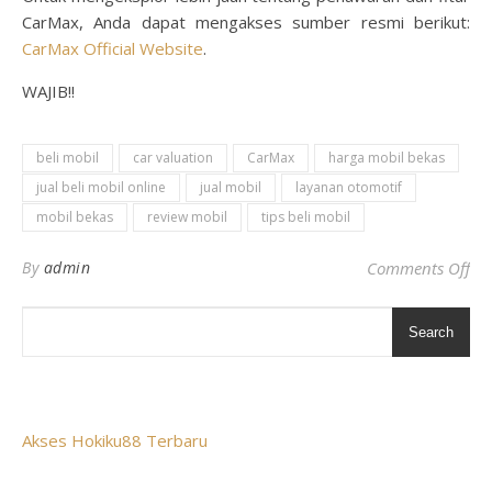
CarMax, Anda dapat mengakses sumber resmi berikut:
CarMax Official Website
.
WAJIB!!
beli mobil
car valuation
CarMax
harga mobil bekas
jual beli mobil online
jual mobil
layanan otomotif
mobil bekas
review mobil
tips beli mobil
on
By
admin
Comments Off
Search
Akses Hokiku88 Terbaru