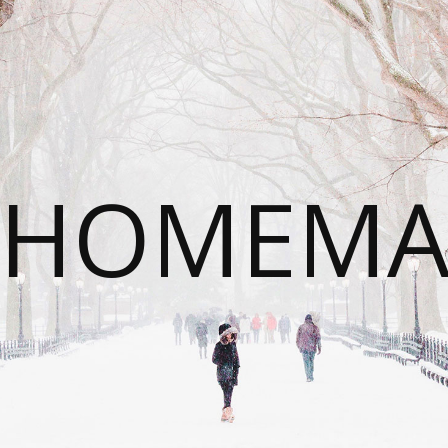
HOMEMA