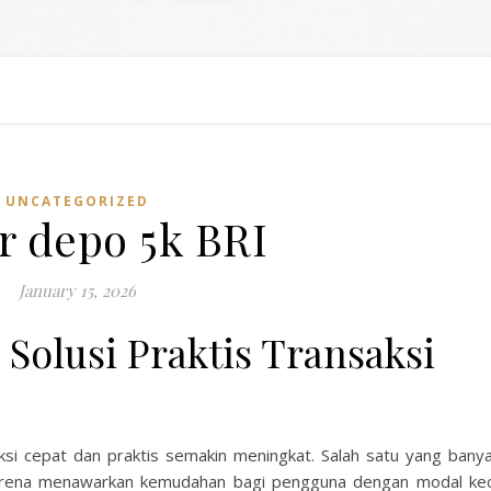
UNCATEGORIZED
r depo 5k BRI
January 15, 2026
 Solusi Praktis Transaksi
saksi cepat dan praktis semakin meningkat. Salah satu yang bany
 karena menawarkan kemudahan bagi pengguna dengan modal kec