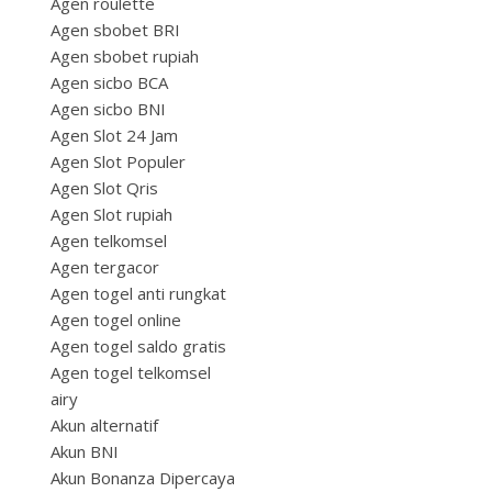
Agen roulette
Agen sbobet BRI
Agen sbobet rupiah
Agen sicbo BCA
Agen sicbo BNI
Agen Slot 24 Jam
Agen Slot Populer
Agen Slot Qris
Agen Slot rupiah
Agen telkomsel
Agen tergacor
Agen togel anti rungkat
Agen togel online
Agen togel saldo gratis
Agen togel telkomsel
airy
Akun alternatif
Akun BNI
Akun Bonanza Dipercaya