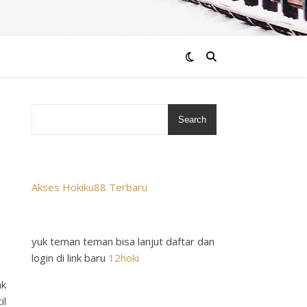
Search
Akses Hokiku88 Terbaru
yuk teman teman bisa lanjut daftar dan
login di link baru
12hoki
ak
il