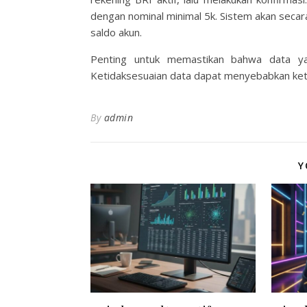
dengan nominal minimal 5k. Sistem akan se
saldo akun.
Penting untuk memastikan bahwa data ya
Ketidaksesuaian data dapat menyebabkan ket
By
admin
Y