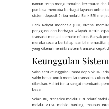
namun tetap mengutamakan kecepatan dan ke
pun bisa mencoba berbagai layanan online t
sistem deposit 5 ribu melalui Bank BRI menjadi
Bank Rakyat Indonesia (BRI) dikenal memili
pengguna dari berbagai wilayah. Ketika di
transaksi menjadi semakin efisien. Banyak pe
mereka secara bertahap, sambil memastikan 
yang dikenal memiliki sistem transaksi cepat d
Keunggulan Sistem
Salah satu keunggulan utama depo 5k BRI adal
saldo besar untuk memulai transaksi. Cukup d
dilakukan. Hal ini tentu sangat membantu pemu
besar.
Selain itu, transaksi melalui BRI relatif sta
melalui ATM, mobile banking, maupun inte