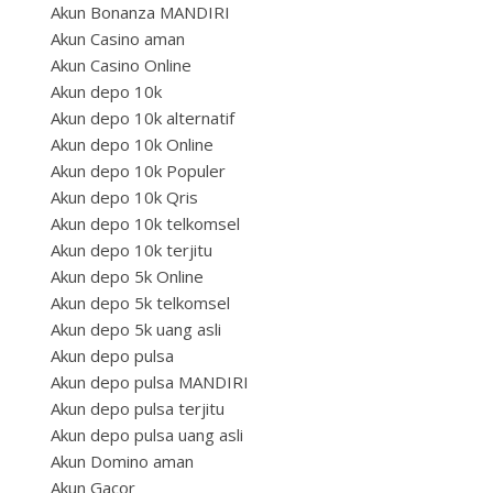
Akun Bonanza MANDIRI
Akun Casino aman
Akun Casino Online
Akun depo 10k
Akun depo 10k alternatif
Akun depo 10k Online
Akun depo 10k Populer
Akun depo 10k Qris
Akun depo 10k telkomsel
Akun depo 10k terjitu
Akun depo 5k Online
Akun depo 5k telkomsel
Akun depo 5k uang asli
Akun depo pulsa
Akun depo pulsa MANDIRI
Akun depo pulsa terjitu
Akun depo pulsa uang asli
Akun Domino aman
Akun Gacor