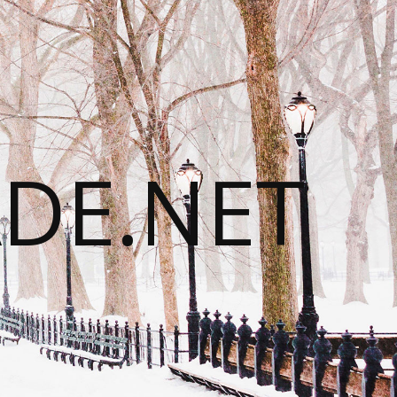
DE.NET