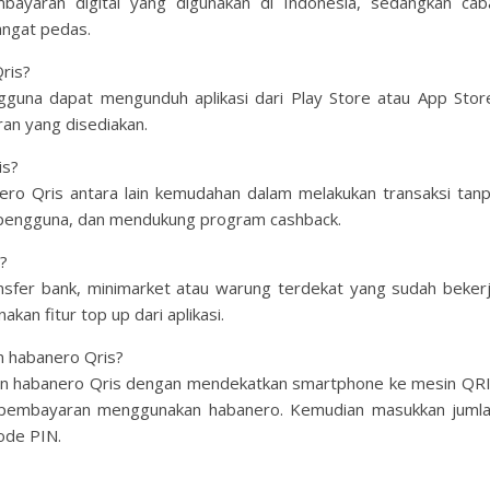
mbayaran digital yang digunakan di Indonesia, sedangkan cab
angat pedas.
ris?
guna dapat mengunduh aplikasi dari Play Store atau App Stor
an yang disediakan.
is?
o Qris antara lain kemudahan dalam melakukan transaksi tan
gi pengguna, dan mendukung program cashback.
?
ransfer bank, minimarket atau warung terdekat yang sudah beker
n fitur top up dari aplikasi.
n habanero Qris?
an habanero Qris dengan mendekatkan smartphone ke mesin QR
s pembayaran menggunakan habanero. Kemudian masukkan juml
ode PIN.