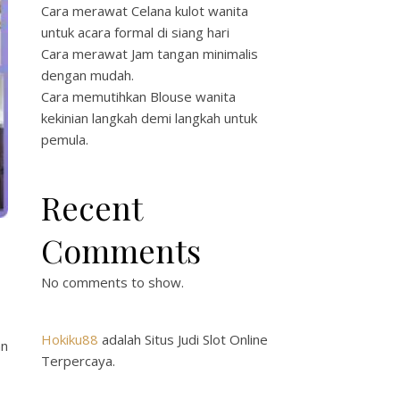
Cara merawat Celana kulot wanita
untuk acara formal di siang hari
Cara merawat Jam tangan minimalis
dengan mudah.
Cara memutihkan Blouse wanita
kekinian langkah demi langkah untuk
pemula.
Recent
Comments
No comments to show.
Hokiku88
adalah Situs Judi Slot Online
an
Terpercaya.