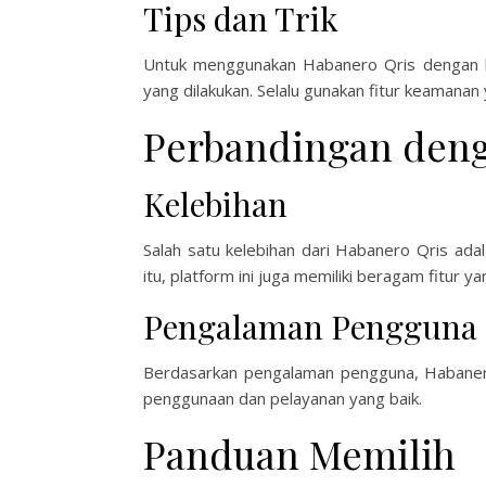
Tips dan Trik
Untuk menggunakan Habanero Qris dengan leb
yang dilakukan. Selalu gunakan fitur keamanan y
Perbandingan deng
Kelebihan
Salah satu kelebihan dari Habanero Qris ad
itu, platform ini juga memiliki beragam fitu
Pengalaman Pengguna
Berdasarkan pengalaman pengguna, Habaner
penggunaan dan pelayanan yang baik.
Panduan Memilih