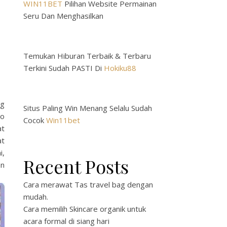
WIN11BET
Pilihan Website Permainan
Seru Dan Menghasilkan
Temukan Hiburan Terbaik & Terbaru
Terkini Sudah PASTI Di
Hokiku88
ng
Situs Paling Win Menang Selalu Sudah
ro
Cocok
Win11bet
at
at
i,
Recent Posts
an
Cara merawat Tas travel bag dengan
mudah.
Cara memilih Skincare organik untuk
acara formal di siang hari