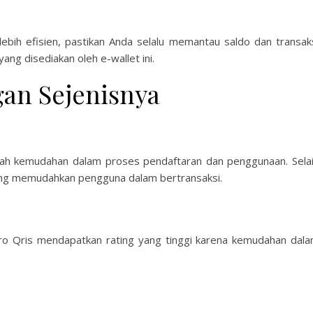
ih efisien, pastikan Anda selalu memantau saldo dan transak
ang disediakan oleh e-wallet ini.
an Sejenisnya
alah kemudahan dalam proses pendaftaran dan penggunaan. Sela
r yang memudahkan pengguna dalam bertransaksi.
o Qris mendapatkan rating yang tinggi karena kemudahan dal