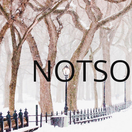
NOTSO