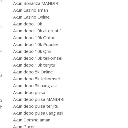
ai
Akun Bonanza MANDIRI
Akun Casino aman
Akun Casino Online
Akun depo 10k
e,
Akun depo 10k alternatif
Akun depo 10k Online
Akun depo 10k Populer
pa
Akun depo 10k Qris
Akun depo 10k telkomsel
Akun depo 10k terjitu
Akun depo 5k Online
ja
Akun depo 5k telkomsel
Akun depo 5k uang asli
Akun depo pulsa
Akun depo pulsa MANDIRI
IS
Akun depo pulsa terjitu
ah
Akun depo pulsa uang asli
Akun Domino aman
Akun Gacor