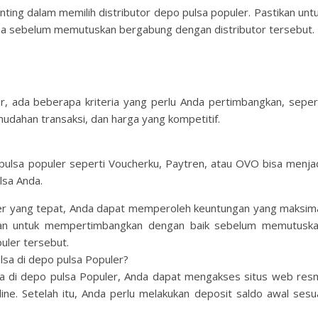
ing dalam memilih distributor depo pulsa populer. Pastikan unt
na sebelum memutuskan bergabung dengan distributor tersebut.
r, ada beberapa kriteria yang perlu Anda pertimbangkan, seper
mudahan transaksi, dan harga yang kompetitif.
 pulsa populer seperti Voucherku, Paytren, atau OVO bisa menja
lsa Anda.
ler yang tepat, Anda dapat memperoleh keuntungan yang maksim
stikan untuk mempertimbangkan dengan baik sebelum memutusk
uler tersebut.
lsa di depo pulsa Populer?
a di depo pulsa Populer, Anda dapat mengakses situs web res
ine. Setelah itu, Anda perlu melakukan deposit saldo awal sesu