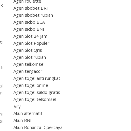
Agen roulette
uk
Agen sbobet BRI
Agen sbobet rupiah
Agen sicbo BCA
Agen sicbo BNI
Agen Slot 24 Jam
ti
Agen Slot Populer
Agen Slot Qris
Agen Slot rupiah
Agen telkomsel
di
Agen tergacor
Agen togel anti rungkat
Agen togel online
al
Agen togel saldo gratis
an
Agen togel telkomsel
airy
Akun alternatif
mi
Akun BNI
ai
Akun Bonanza Dipercaya