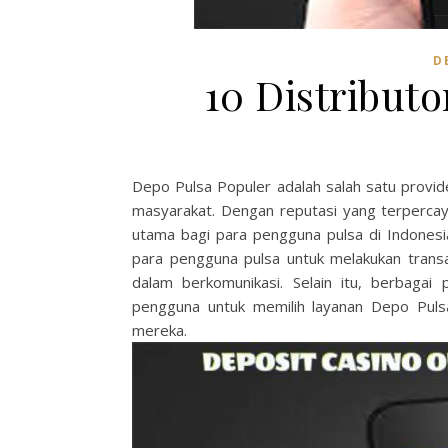
D
10 Distribut
Depo Pulsa Populer adalah salah satu provide
masyarakat. Dengan reputasi yang terpercay
utama bagi para pengguna pulsa di Indone
para pengguna pulsa untuk melakukan transa
dalam berkomunikasi. Selain itu, berbaga
pengguna untuk memilih layanan Depo Pulsa
mereka.