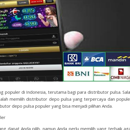
g populer di Indonesia, terutama bagi para distributor pulsa. Sal
alah memilih distributor depo pulsa yang terpercaya dan popule
ibutor depo pulsa populer yang bisa menjadi pilihan Anda.
ler
ang dapat Anda pilih, namun Anda perlu memilih yang terbaik ag