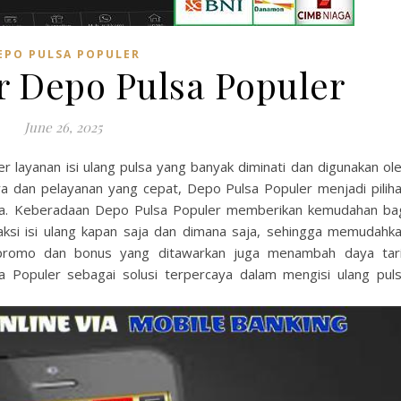
EPO PULSA POPULER
or Depo Pulsa Populer
June 26, 2025
r layanan isi ulang pulsa yang banyak diminati dan digunakan ol
a dan pelayanan yang cepat, Depo Pulsa Populer menjadi pilih
sia. Keberadaan Depo Pulsa Populer memberikan kemudahan ba
ksi isi ulang kapan saja dan dimana saja, sehingga memudahk
i promo dan bonus yang ditawarkan juga menambah daya tar
 Populer sebagai solusi terpercaya dalam mengisi ulang pul