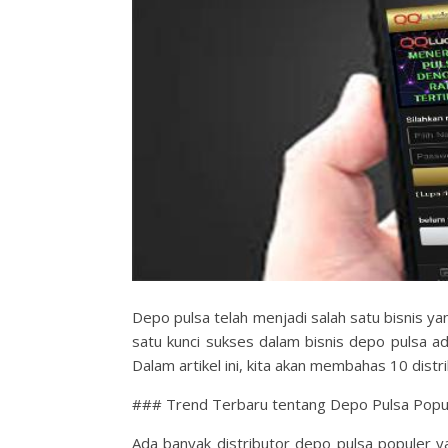
Depo pulsa telah menjadi salah satu bisnis yan
satu kunci sukses dalam bisnis depo pulsa ad
Dalam artikel ini, kita akan membahas 10 distr
### Trend Terbaru tentang Depo Pulsa Popu
Ada banyak distributor depo pulsa populer y