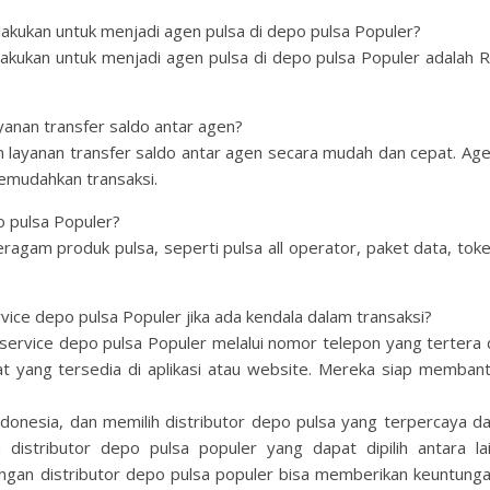
lakukan untuk menjadi agen pulsa di depo pulsa Populer?
lakukan untuk menjadi agen pulsa di depo pulsa Populer adalah 
anan transfer saldo antar agen?
 layanan transfer saldo antar agen secara mudah dan cepat. Ag
memudahkan transaksi.
o pulsa Populer?
agam produk pulsa, seperti pulsa all operator, paket data, tok
ce depo pulsa Populer jika ada kendala dalam transaksi?
ervice depo pulsa Populer melalui nomor telepon yang tertera 
at yang tersedia di aplikasi atau website. Mereka siap memban
ndonesia, dan memilih distributor depo pulsa yang terpercaya d
distributor depo pulsa populer yang dapat dipilih antara la
gan distributor depo pulsa populer bisa memberikan keuntung