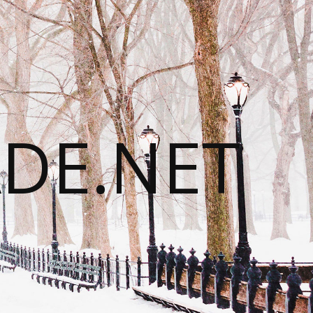
DE.NET