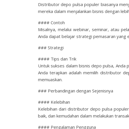
Distributor depo pulsa populer biasanya men
mereka dalam menjalankan bisnis dengan lebih
#### Contoh
Misalnya, melalui webinar, seminar, atau pel
Anda dapat belajar strategi pemasaran yang e
### Strategi
#### Tips dan Trik
Untuk sukses dalam bisnis depo pulsa, Anda per
Anda terapkan adalah memilih distributor de
memuaskan.
### Perbandingan dengan Sejenisnya
#### Kelebihan
Kelebihan dari distributor depo pulsa popule
baik, dan kemudahan dalam melakukan transak
#### Pengalaman Pengguna