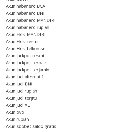
Akun habanero BCA
Akun habanero BNI
Akun habanero MANDIRI
Akun habanero rupiah
Akun Hoki MANDIRI
Akun Hoki resmi
Akun Hoki telkomsel
Akun Jackpot resmi
Akun Jackpot terbaik
Akun Jackpot terjamin
Akun Judi alternatif
Akun Judi BNI
Akun Judi rupiah
Akun Judi terjitu
Akun Judi XL
Akun ovo
Akun rupiah
Akun sbobet saldo gratis