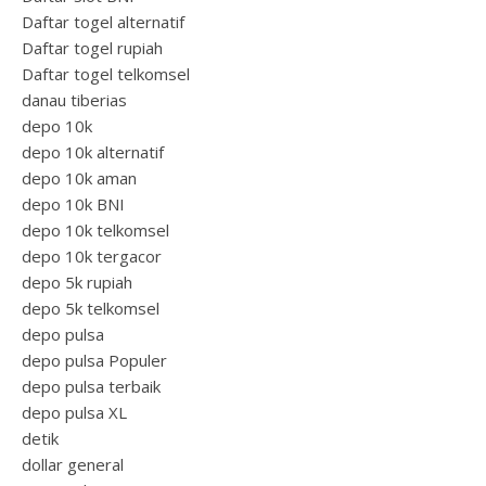
Daftar togel alternatif
Daftar togel rupiah
Daftar togel telkomsel
danau tiberias
depo 10k
depo 10k alternatif
depo 10k aman
depo 10k BNI
depo 10k telkomsel
depo 10k tergacor
depo 5k rupiah
depo 5k telkomsel
depo pulsa
depo pulsa Populer
depo pulsa terbaik
depo pulsa XL
detik
dollar general