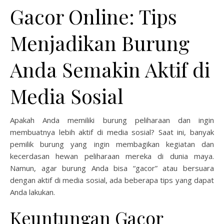
Gacor Online: Tips
Menjadikan Burung
Anda Semakin Aktif di
Media Sosial
Apakah Anda memiliki burung peliharaan dan ingin
membuatnya lebih aktif di media sosial? Saat ini, banyak
pemilik burung yang ingin membagikan kegiatan dan
kecerdasan hewan peliharaan mereka di dunia maya.
Namun, agar burung Anda bisa “gacor” atau bersuara
dengan aktif di media sosial, ada beberapa tips yang dapat
Anda lakukan.
Keuntungan Gacor