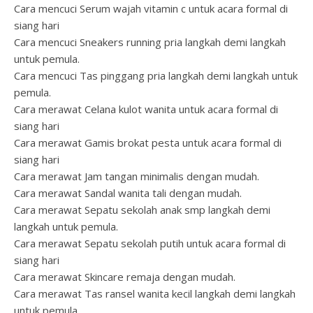
Cara mencuci Serum wajah vitamin c untuk acara formal di
siang hari
Cara mencuci Sneakers running pria langkah demi langkah
untuk pemula.
Cara mencuci Tas pinggang pria langkah demi langkah untuk
pemula.
Cara merawat Celana kulot wanita untuk acara formal di
siang hari
Cara merawat Gamis brokat pesta untuk acara formal di
siang hari
Cara merawat Jam tangan minimalis dengan mudah.
Cara merawat Sandal wanita tali dengan mudah.
Cara merawat Sepatu sekolah anak smp langkah demi
langkah untuk pemula.
Cara merawat Sepatu sekolah putih untuk acara formal di
siang hari
Cara merawat Skincare remaja dengan mudah.
Cara merawat Tas ransel wanita kecil langkah demi langkah
untuk pemula.