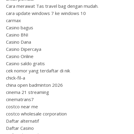
Cara merawat Tas travel bag dengan mudah.
cara update windows 7 ke windows 10
carmax
Casino bagus
Casino BNI
Casino Dana
Casino Dipercaya
Casino Online
Casino saldo gratis
cek nomor yang terdaftar di nik
chick-fil-a
china open badminton 2026
cinema 21 streaming
cinematrans7
costco near me
costco wholesale corporation
Daftar alternatif
Daftar Casino