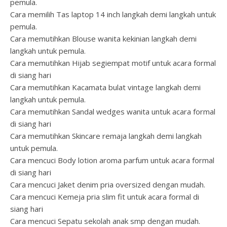
pemula.
Cara memilih Tas laptop 14 inch langkah demi langkah untuk
pemula.
Cara memutihkan Blouse wanita kekinian langkah demi
langkah untuk pemula.
Cara memutihkan Hijab segiempat motif untuk acara formal
di siang hari
Cara memutihkan Kacamata bulat vintage langkah demi
langkah untuk pemula.
Cara memutihkan Sandal wedges wanita untuk acara formal
di siang hari
Cara memutihkan Skincare remaja langkah demi langkah
untuk pemula.
Cara mencuci Body lotion aroma parfum untuk acara formal
di siang hari
Cara mencuci Jaket denim pria oversized dengan mudah.
Cara mencuci Kemeja pria slim fit untuk acara formal di
siang hari
Cara mencuci Sepatu sekolah anak smp dengan mudah.