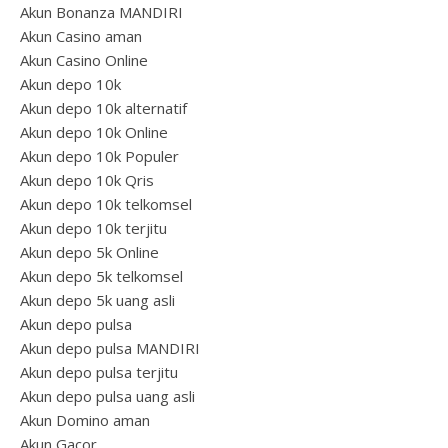
Akun Bonanza MANDIRI
Akun Casino aman
Akun Casino Online
Akun depo 10k
Akun depo 10k alternatif
Akun depo 10k Online
Akun depo 10k Populer
Akun depo 10k Qris
Akun depo 10k telkomsel
Akun depo 10k terjitu
Akun depo 5k Online
Akun depo 5k telkomsel
Akun depo 5k uang asli
Akun depo pulsa
Akun depo pulsa MANDIRI
Akun depo pulsa terjitu
Akun depo pulsa uang asli
Akun Domino aman
Akun Gacor