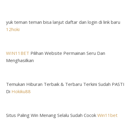
yuk teman teman bisa lanjut daftar dan login di link baru
12hoki
WIN11BET
Pilihan Website Permainan Seru Dan
Menghasilkan
Temukan Hiburan Terbaik & Terbaru Terkini Sudah PASTI
Di
Hokiku88
Situs Paling Win Menang Selalu Sudah Cocok
Win11bet