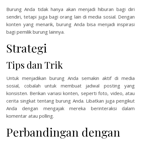
Burung Anda tidak hanya akan menjadi hiburan bagi diri
sendiri, tetapi juga bagi orang lain di media sosial. Dengan
konten yang menarik, burung Anda bisa menjadi inspirasi
bagi pemilik burung lainnya.
Strategi
Tips dan Trik
Untuk menjadikan burung Anda semakin aktif di media
sosial, cobalah untuk membuat jadwal posting yang
konsisten. Berikan variasi konten, seperti foto, video, atau
cerita singkat tentang burung Anda. Libatkan juga pengikut
Anda dengan mengajak mereka berinteraksi dalam
komentar atau polling.
Perbandingan dengan