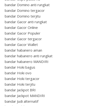
bandar Domino anti rungkat
bandar Domino tergacor
bandar Domino terjitu
bandar Gacor anti rungkat
bandar Gacor Online
bandar Gacor Populer
bandar Gacor tergacor
bandar Gacor Wallet
bandar habanero aman
bandar habanero anti rungkat
bandar habanero MANDIRI
bandar Hoki bagus
bandar Hoki ovo
bandar Hoki tergacor
bandar Hoki terjitu
bandar Jackpot BRI
bandar Jackpot MANDIRI
bandar Judi alternatif