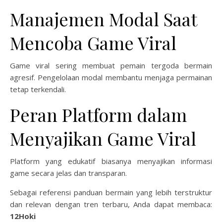
Manajemen Modal Saat
Mencoba Game Viral
Game viral sering membuat pemain tergoda bermain
agresif. Pengelolaan modal membantu menjaga permainan
tetap terkendali.
Peran Platform dalam
Menyajikan Game Viral
Platform yang edukatif biasanya menyajikan informasi
game secara jelas dan transparan.
Sebagai referensi panduan bermain yang lebih terstruktur
dan relevan dengan tren terbaru, Anda dapat membaca:
12Hoki