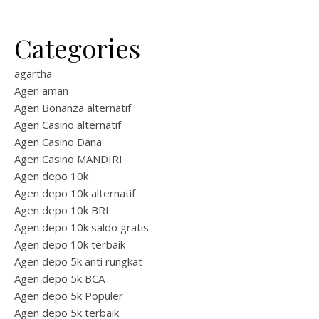
Categories
agartha
Agen aman
Agen Bonanza alternatif
Agen Casino alternatif
Agen Casino Dana
Agen Casino MANDIRI
Agen depo 10k
Agen depo 10k alternatif
Agen depo 10k BRI
Agen depo 10k saldo gratis
Agen depo 10k terbaik
Agen depo 5k anti rungkat
Agen depo 5k BCA
Agen depo 5k Populer
Agen depo 5k terbaik