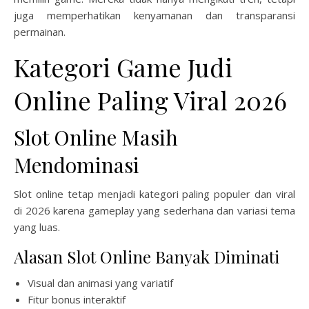
juga memperhatikan kenyamanan dan transparansi
permainan.
Kategori Game Judi
Online Paling Viral 2026
Slot Online Masih
Mendominasi
Slot online tetap menjadi kategori paling populer dan viral
di 2026 karena gameplay yang sederhana dan variasi tema
yang luas.
Alasan Slot Online Banyak Diminati
Visual dan animasi yang variatif
Fitur bonus interaktif