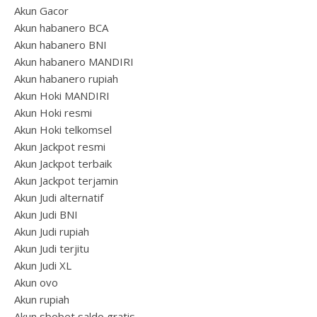
Akun Gacor
Akun habanero BCA
Akun habanero BNI
Akun habanero MANDIRI
Akun habanero rupiah
Akun Hoki MANDIRI
Akun Hoki resmi
Akun Hoki telkomsel
Akun Jackpot resmi
Akun Jackpot terbaik
Akun Jackpot terjamin
Akun Judi alternatif
Akun Judi BNI
Akun Judi rupiah
Akun Judi terjitu
Akun Judi XL
Akun ovo
Akun rupiah
Akun sbobet saldo gratis