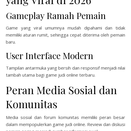
Gameplay Ramah Pemain
Game yang viral umumnya mudah dipahami dan tidak
memiliki aturan rumit, sehingga cepat diterima oleh pemain
baru.
User Interface Modern
Tampilan antarmuka yang bersih dan responsif menjadi nilai
tambah utama bagi game judi online terbaru.
Peran Media Sosial dan
Komunitas
Media sosial dan forum komunitas memiliki peran besar
dalam mempopulerkan game judi online. Review dan diskusi