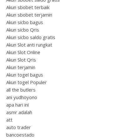
Akun sbobet terbaik
Akun sbobet terjamin
Akun sicbo bagus
Akun sicbo Qris
Akun sicbo saldo gratis
Akun Slot anti rungkat
Akun Slot Online
Akun Slot Qris
Akun terjamin
Akun togel bagus
Akun togel Populer
all the butlers
ani yudhoyono
apa hari ini
asmr adalah
att
auto trader
bancoestado