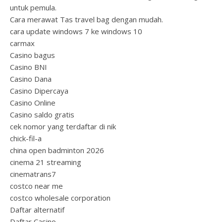
untuk pemula.
Cara merawat Tas travel bag dengan mudah.
cara update windows 7 ke windows 10
carmax
Casino bagus
Casino BNI
Casino Dana
Casino Dipercaya
Casino Online
Casino saldo gratis
cek nomor yang terdaftar di nik
chick-fil-a
china open badminton 2026
cinema 21 streaming
cinematrans7
costco near me
costco wholesale corporation
Daftar alternatif
Daftar Casino