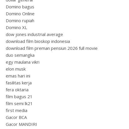
Domino bagus
Domino Online
Domino rupiah
Domino XL
dow jones industrial average
download film bioskop indonesia
download film preman pensiun 2026 full movie
duo semangka
egy maulana vikri
elon musk
emas hari ini
fasilitas kerja
fera oktaria
film bagus 21
film semi lk21
first media
Gacor BCA
Gacor MANDIRI