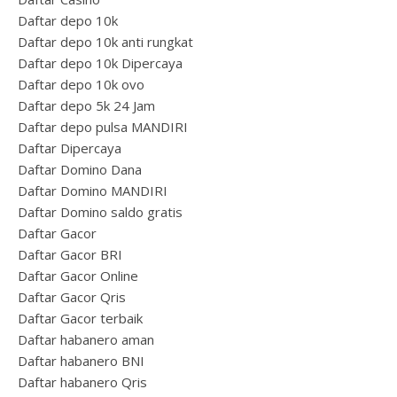
Daftar depo 10k
Daftar depo 10k anti rungkat
Daftar depo 10k Dipercaya
Daftar depo 10k ovo
Daftar depo 5k 24 Jam
Daftar depo pulsa MANDIRI
Daftar Dipercaya
Daftar Domino Dana
Daftar Domino MANDIRI
Daftar Domino saldo gratis
Daftar Gacor
Daftar Gacor BRI
Daftar Gacor Online
Daftar Gacor Qris
Daftar Gacor terbaik
Daftar habanero aman
Daftar habanero BNI
Daftar habanero Qris