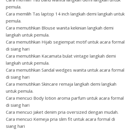
pemula.
Cara memilih Tas laptop 14 inch langkah demi langkah untuk
pemula.
Cara memutihkan Blouse wanita kekinian langkah demi
langkah untuk pemula.
Cara memutihkan Hijab segiempat motif untuk acara formal
di siang hari
Cara memutihkan Kacamata bulat vintage langkah demi
langkah untuk pemula.
Cara memutihkan Sandal wedges wanita untuk acara formal
di siang hari
Cara memutihkan Skincare remaja langkah demi langkah
untuk pemula.
Cara mencuci Body lotion aroma parfum untuk acara formal
di siang hari
Cara mencuci Jaket denim pria oversized dengan mudah.
Cara mencuci Kemeja pria slim fit untuk acara formal di
siang hari