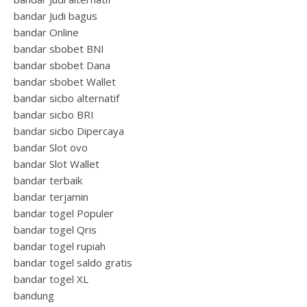
bandar Judi bagus
bandar Online
bandar sbobet BNI
bandar sbobet Dana
bandar sbobet Wallet
bandar sicbo alternatif
bandar sicbo BRI
bandar sicbo Dipercaya
bandar Slot ovo
bandar Slot Wallet
bandar terbaik
bandar terjamin
bandar togel Populer
bandar togel Qris
bandar togel rupiah
bandar togel saldo gratis
bandar togel XL
bandung