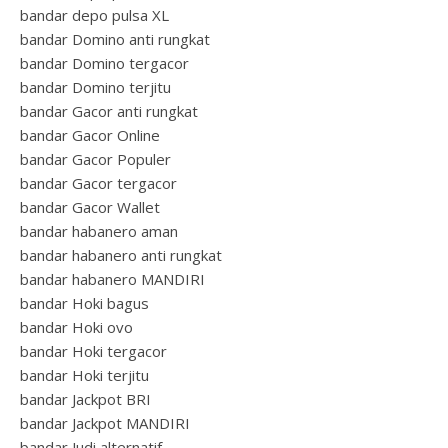
bandar depo pulsa XL
bandar Domino anti rungkat
bandar Domino tergacor
bandar Domino terjitu
bandar Gacor anti rungkat
bandar Gacor Online
bandar Gacor Populer
bandar Gacor tergacor
bandar Gacor Wallet
bandar habanero aman
bandar habanero anti rungkat
bandar habanero MANDIRI
bandar Hoki bagus
bandar Hoki ovo
bandar Hoki tergacor
bandar Hoki terjitu
bandar Jackpot BRI
bandar Jackpot MANDIRI
bandar Judi alternatif