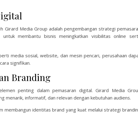
igital
leh Girard Media Group adalah pengembangan strategi pemasar
ng untuk membantu bisnis meningkatkan visibilitas online ser
rti media sosial, website, dan mesin pencari, perusahaan dap
ra signifikan.
an Branding
elemen penting dalam pemasaran digital. Girard Media Gro
menarik, informatif, dan relevan dengan kebutuhan audiens.
am membangun identitas brand yang kuat melalui strategi brandi