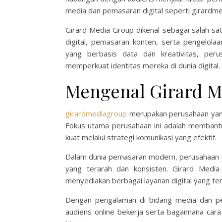
media dan pemasaran digital seperti girardme
Girard Media Group dikenal sebagai salah s
digital, pemasaran konten, serta pengelolaan
yang berbasis data dan kreativitas, peru
memperkuat identitas mereka di dunia digital.
Mengenal Girard M
girardmediagroup
merupakan perusahaan yang 
Fokus utama perusahaan ini adalah membantu
kuat melalui strategi komunikasi yang efektif.
Dalam dunia pemasaran modern, perusahaan t
yang terarah dan konsisten. Girard Medi
menyediakan berbagai layanan digital yang ter
Dengan pengalaman di bidang media dan p
audiens online bekerja serta bagaimana cara