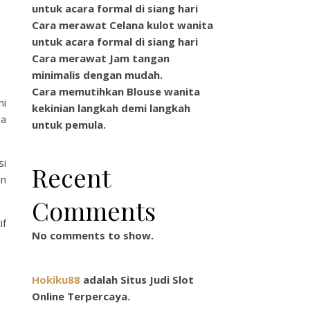
untuk acara formal di siang hari
Cara merawat Celana kulot wanita
untuk acara formal di siang hari
Cara merawat Jam tangan
minimalis dengan mudah.
Cara memutihkan Blouse wanita
ni
kekinian langkah demi langkah
ra
untuk pemula.
si
Recent
an
Comments
if
No comments to show.
Hokiku88
adalah Situs Judi Slot
Online Terpercaya.