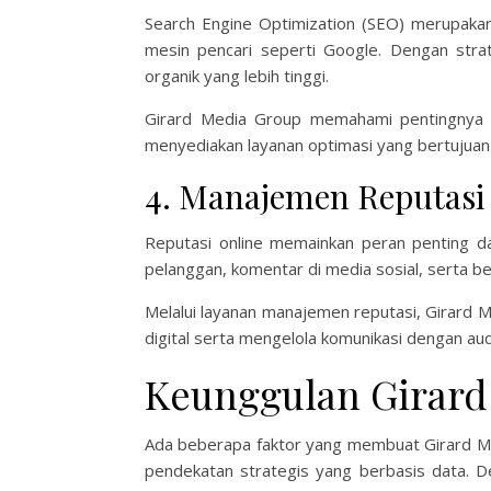
Search Engine Optimization (SEO) merupakan
mesin pencari seperti Google. Dengan str
organik yang lebih tinggi.
Girard Media Group memahami pentingnya S
menyediakan layanan optimasi yang bertujuan u
4. Manajemen Reputasi
Reputasi online memainkan peran penting d
pelanggan, komentar di media sosial, serta b
Melalui layanan manajemen reputasi, Girard M
digital serta mengelola komunikasi dengan aud
Keunggulan Girard
Ada beberapa faktor yang membuat Girard Medi
pendekatan strategis yang berbasis data. 