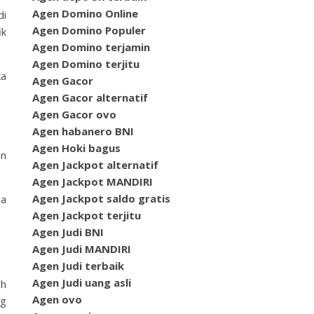
Agen Domino Online
di
Agen Domino Populer
ik
Agen Domino terjamin
Agen Domino terjitu
ka
Agen Gacor
Agen Gacor alternatif
Agen Gacor ovo
Agen habanero BNI
Agen Hoki bagus
an
Agen Jackpot alternatif
Agen Jackpot MANDIRI
Agen Jackpot saldo gratis
ia
Agen Jackpot terjitu
Agen Judi BNI
Agen Judi MANDIRI
Agen Judi terbaik
Agen Judi uang asli
ah
Agen ovo
ng