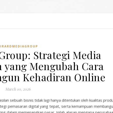
GIRARDMEDIAGROUP
Group: Strategi Media
n yang Mengubah Cara
gun Kehadiran Online
March 10, 2026
silan sebuah bisnis tidak lagi hanya ditentukan oleh kualitas prod
trategi pemasaran digital yang tepat, serta kemampuan membang
ting dalam memenangkan pasar. Inilah alasan mengapa perusaha