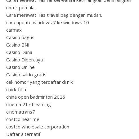
Cara merawat Tas ransel wanita kecil langkah demi langkah
untuk pemula.
Cara merawat Tas travel bag dengan mudah.
cara update windows 7 ke windows 10
carmax
Casino bagus
Casino BNI
Casino Dana
Casino Dipercaya
Casino Online
Casino saldo gratis
cek nomor yang terdaftar di nik
chick-fil-a
china open badminton 2026
cinema 21 streaming
cinematrans7
costco near me
costco wholesale corporation
Daftar alternatif