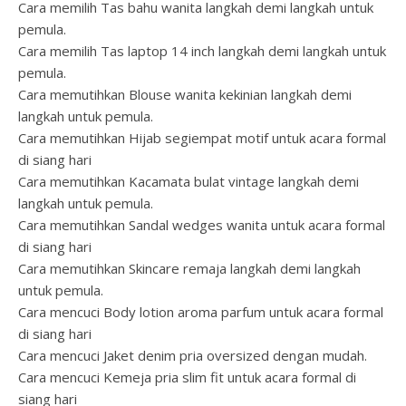
Cara memilih Tas bahu wanita langkah demi langkah untuk
pemula.
Cara memilih Tas laptop 14 inch langkah demi langkah untuk
pemula.
Cara memutihkan Blouse wanita kekinian langkah demi
langkah untuk pemula.
Cara memutihkan Hijab segiempat motif untuk acara formal
di siang hari
Cara memutihkan Kacamata bulat vintage langkah demi
langkah untuk pemula.
Cara memutihkan Sandal wedges wanita untuk acara formal
di siang hari
Cara memutihkan Skincare remaja langkah demi langkah
untuk pemula.
Cara mencuci Body lotion aroma parfum untuk acara formal
di siang hari
Cara mencuci Jaket denim pria oversized dengan mudah.
Cara mencuci Kemeja pria slim fit untuk acara formal di
siang hari