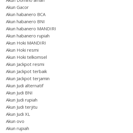
Akun Domino aman
Akun Gacor
Akun habanero BCA
Akun habanero BNI
Akun habanero MANDIRI
Akun habanero rupiah
Akun Hoki MANDIRI
Akun Hoki resmi
Akun Hoki telkomsel
Akun Jackpot resmi
Akun Jackpot terbaik
Akun Jackpot terjamin
Akun Judi alternatif
Akun Judi BNI
Akun Judi rupiah
Akun Judi terjitu
Akun Judi XL
Akun ovo
Akun rupiah