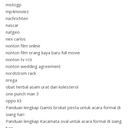
motogp
mp4moviez
nachrichten
nascar
natgeo
nex carlos
nonton film online
nonton film orang kaya baru full movie
nonton tv rcti
nonton wedding agreement
nordstrom rack
nrega
obat herbal asam urat dan kolesterol
one punch man 3
oppo k3
Panduan lengkap Gamis brokat pesta untuk acara formal di
siang hari
Panduan lengkap Kacamata oval untuk acara formal di siang