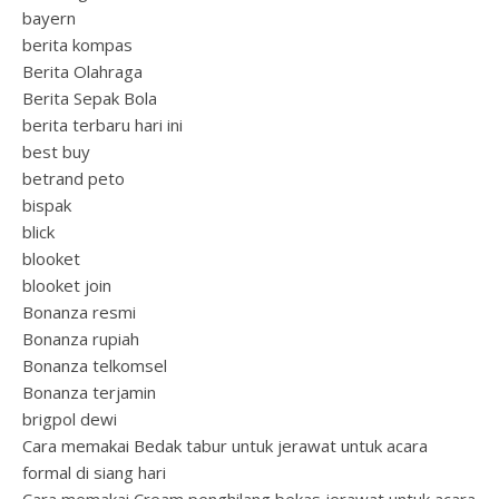
bayern
berita kompas
Berita Olahraga
Berita Sepak Bola
berita terbaru hari ini
best buy
betrand peto
bispak
blick
blooket
blooket join
Bonanza resmi
Bonanza rupiah
Bonanza telkomsel
Bonanza terjamin
brigpol dewi
Cara memakai Bedak tabur untuk jerawat untuk acara
formal di siang hari