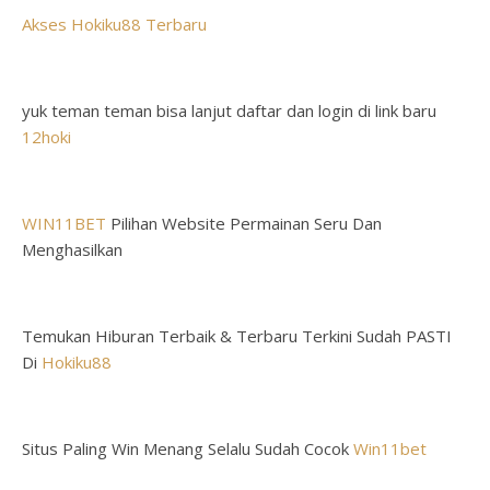
Akses Hokiku88 Terbaru
yuk teman teman bisa lanjut daftar dan login di link baru
12hoki
WIN11BET
Pilihan Website Permainan Seru Dan
Menghasilkan
Temukan Hiburan Terbaik & Terbaru Terkini Sudah PASTI
Di
Hokiku88
Situs Paling Win Menang Selalu Sudah Cocok
Win11bet