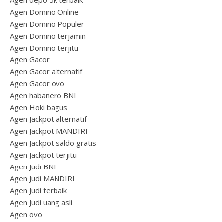
Agen depo 5k terbaik
Agen Domino Online
Agen Domino Populer
Agen Domino terjamin
Agen Domino terjitu
Agen Gacor
Agen Gacor alternatif
Agen Gacor ovo
Agen habanero BNI
Agen Hoki bagus
Agen Jackpot alternatif
Agen Jackpot MANDIRI
Agen Jackpot saldo gratis
Agen Jackpot terjitu
Agen Judi BNI
Agen Judi MANDIRI
Agen Judi terbaik
Agen Judi uang asli
Agen ovo