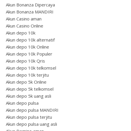
Akun Bonanza Dipercaya
Akun Bonanza MANDIRI
Akun Casino aman
Akun Casino Online
Akun depo 10k
Akun depo 10k alternatif
Akun depo 10k Online
Akun depo 10k Populer
Akun depo 10k Qris
Akun depo 10k telkomsel
Akun depo 10k terjitu
Akun depo 5k Online
Akun depo 5k telkomsel
Akun depo 5k uang asli
Akun depo pulsa
Akun depo pulsa MANDIRI
Akun depo pulsa terjitu
Akun depo pulsa uang asli