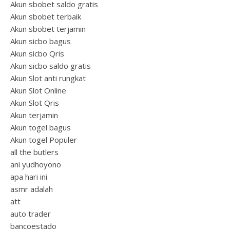
Akun sbobet saldo gratis
Akun sbobet terbaik
Akun sbobet terjamin
Akun sicbo bagus
Akun sicbo Qris
Akun sicbo saldo gratis
Akun Slot anti rungkat
Akun Slot Online
Akun Slot Qris
Akun terjamin
Akun togel bagus
Akun togel Populer
all the butlers
ani yudhoyono
apa hari ini
asmr adalah
att
auto trader
bancoestado