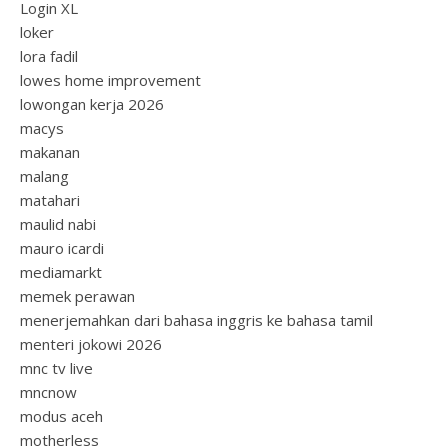
Login XL
loker
lora fadil
lowes home improvement
lowongan kerja 2026
macys
makanan
malang
matahari
maulid nabi
mauro icardi
mediamarkt
memek perawan
menerjemahkan dari bahasa inggris ke bahasa tamil
menteri jokowi 2026
mnc tv live
mncnow
modus aceh
motherless