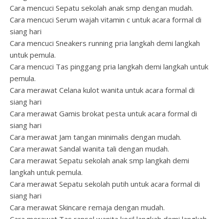
Cara mencuci Sepatu sekolah anak smp dengan mudah.
Cara mencuci Serum wajah vitamin c untuk acara formal di
siang hari
Cara mencuci Sneakers running pria langkah demi langkah
untuk pemula.
Cara mencuci Tas pinggang pria langkah demi langkah untuk
pemula.
Cara merawat Celana kulot wanita untuk acara formal di
siang hari
Cara merawat Gamis brokat pesta untuk acara formal di
siang hari
Cara merawat Jam tangan minimalis dengan mudah.
Cara merawat Sandal wanita tali dengan mudah.
Cara merawat Sepatu sekolah anak smp langkah demi
langkah untuk pemula.
Cara merawat Sepatu sekolah putih untuk acara formal di
siang hari
Cara merawat Skincare remaja dengan mudah.