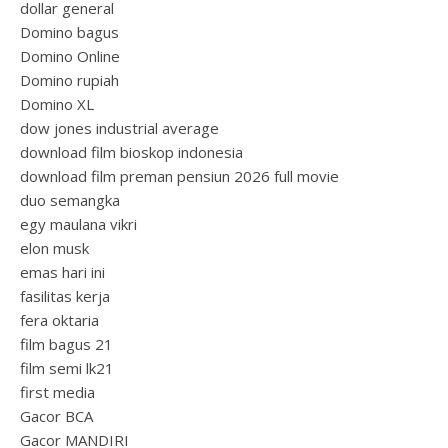
dollar general
Domino bagus
Domino Online
Domino rupiah
Domino XL
dow jones industrial average
download film bioskop indonesia
download film preman pensiun 2026 full movie
duo semangka
egy maulana vikri
elon musk
emas hari ini
fasilitas kerja
fera oktaria
film bagus 21
film semi lk21
first media
Gacor BCA
Gacor MANDIRI