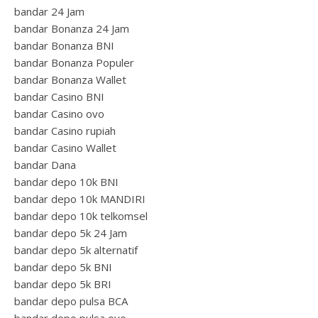
bandar 24 Jam
bandar Bonanza 24 Jam
bandar Bonanza BNI
bandar Bonanza Populer
bandar Bonanza Wallet
bandar Casino BNI
bandar Casino ovo
bandar Casino rupiah
bandar Casino Wallet
bandar Dana
bandar depo 10k BNI
bandar depo 10k MANDIRI
bandar depo 10k telkomsel
bandar depo 5k 24 Jam
bandar depo 5k alternatif
bandar depo 5k BNI
bandar depo 5k BRI
bandar depo pulsa BCA