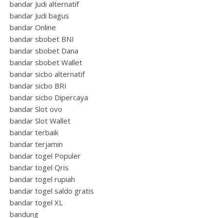
bandar Judi alternatif
bandar Judi bagus
bandar Online
bandar sbobet BNI
bandar sbobet Dana
bandar sbobet Wallet
bandar sicbo alternatif
bandar sicbo BRI
bandar sicbo Dipercaya
bandar Slot ovo
bandar Slot Wallet
bandar terbaik
bandar terjamin
bandar togel Populer
bandar togel Qris
bandar togel rupiah
bandar togel saldo gratis
bandar togel XL
bandung