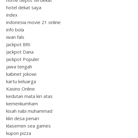
home depot terdekat
hotel dekat saya
index
indonesia movie 21 online
info bola
iwan fals
Jackpot BRI
Jackpot Dana
Jackpot Populer
jawa tengah
kabinet jokowi
kartu keluarga
Kasino Online
kedutan mata kiri atas
kemenkumham
kisah nabi muhammad
kkn desa penari
klasemen sea games
kupon pizza