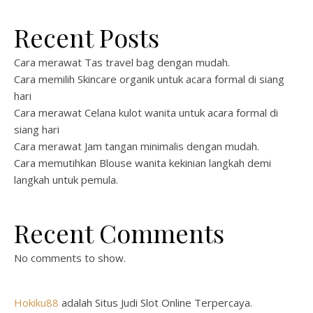
Recent Posts
Cara merawat Tas travel bag dengan mudah.
Cara memilih Skincare organik untuk acara formal di siang
hari
Cara merawat Celana kulot wanita untuk acara formal di
siang hari
Cara merawat Jam tangan minimalis dengan mudah.
Cara memutihkan Blouse wanita kekinian langkah demi
langkah untuk pemula.
Recent Comments
No comments to show.
Hokiku88
adalah Situs Judi Slot Online Terpercaya.