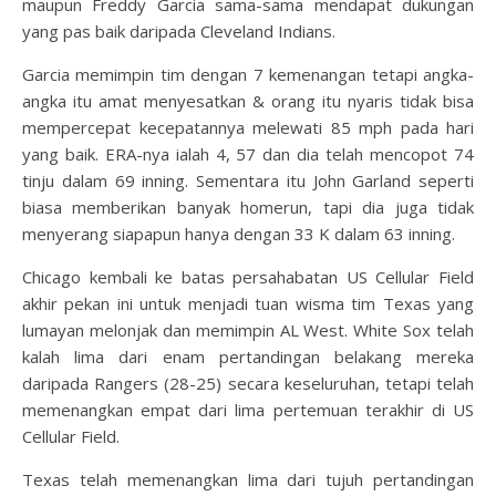
maupun Freddy Garcia sama-sama mendapat dukungan
yang pas baik daripada Cleveland Indians.
Garcia memimpin tim dengan 7 kemenangan tetapi angka-
angka itu amat menyesatkan & orang itu nyaris tidak bisa
mempercepat kecepatannya melewati 85 mph pada hari
yang baik. ERA-nya ialah 4, 57 dan dia telah mencopot 74
tinju dalam 69 inning. Sementara itu John Garland seperti
biasa memberikan banyak homerun, tapi dia juga tidak
menyerang siapapun hanya dengan 33 K dalam 63 inning.
Chicago kembali ke batas persahabatan US Cellular Field
akhir pekan ini untuk menjadi tuan wisma tim Texas yang
lumayan melonjak dan memimpin AL West. White Sox telah
kalah lima dari enam pertandingan belakang mereka
daripada Rangers (28-25) secara keseluruhan, tetapi telah
memenangkan empat dari lima pertemuan terakhir di US
Cellular Field.
Texas telah memenangkan lima dari tujuh pertandingan