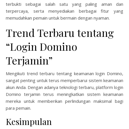
terbukti sebagai salah satu yang paling aman dan
terpercaya, serta menyediakan berbagai fitur yang
memudahkan pemain untuk bermain dengan nyaman.
Trend Terbaru tentang
“Login Domino
Terjamin”
Mengikuti trend terbaru tentang keamanan login Domino,
sangat penting untuk terus memperbarui sistem keamanan
akun Anda. Dengan adanya teknologi terbaru, platform login
Domino terjamin terus meningkatkan sistem keamanan
mereka untuk memberikan perlindungan maksimal bagi
para pemain.
Kesimpulan