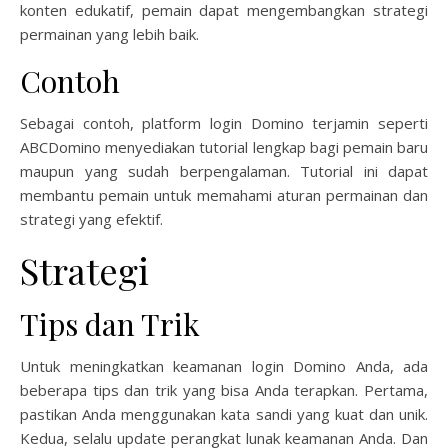
konten edukatif, pemain dapat mengembangkan strategi
permainan yang lebih baik.
Contoh
Sebagai contoh, platform login Domino terjamin seperti
ABCDomino menyediakan tutorial lengkap bagi pemain baru
maupun yang sudah berpengalaman. Tutorial ini dapat
membantu pemain untuk memahami aturan permainan dan
strategi yang efektif.
Strategi
Tips dan Trik
Untuk meningkatkan keamanan login Domino Anda, ada
beberapa tips dan trik yang bisa Anda terapkan. Pertama,
pastikan Anda menggunakan kata sandi yang kuat dan unik.
Kedua, selalu update perangkat lunak keamanan Anda. Dan