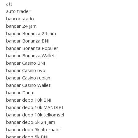
att
auto trader
bancoestado
bandar 24 Jam
bandar Bonanza 24 Jam
bandar Bonanza BNI
bandar Bonanza Populer
bandar Bonanza Wallet
bandar Casino BNI
bandar Casino ovo
bandar Casino rupiah
bandar Casino Wallet
bandar Dana
bandar depo 10k BNI
bandar depo 10k MANDIRI
bandar depo 10k telkomsel
bandar depo 5k 24 Jam
bandar depo 5k alternatif
bandar depo 5k BNI