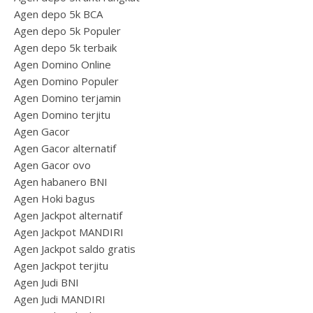
Agen depo 5k BCA
Agen depo 5k Populer
Agen depo 5k terbaik
Agen Domino Online
Agen Domino Populer
Agen Domino terjamin
Agen Domino terjitu
Agen Gacor
Agen Gacor alternatif
Agen Gacor ovo
Agen habanero BNI
Agen Hoki bagus
Agen Jackpot alternatif
Agen Jackpot MANDIRI
Agen Jackpot saldo gratis
Agen Jackpot terjitu
Agen Judi BNI
Agen Judi MANDIRI