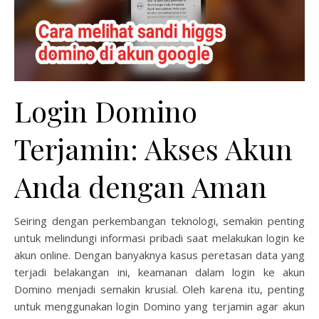
Login Domino
Terjamin: Akses Akun
Anda dengan Aman
Seiring dengan perkembangan teknologi, semakin penting
untuk melindungi informasi pribadi saat melakukan login ke
akun online. Dengan banyaknya kasus peretasan data yang
terjadi belakangan ini, keamanan dalam login ke akun
Domino menjadi semakin krusial. Oleh karena itu, penting
untuk menggunakan login Domino yang terjamin agar akun