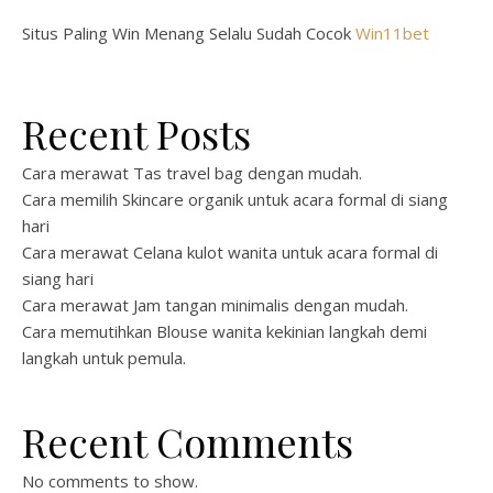
Situs Paling Win Menang Selalu Sudah Cocok
Win11bet
Recent Posts
Cara merawat Tas travel bag dengan mudah.
Cara memilih Skincare organik untuk acara formal di siang
hari
Cara merawat Celana kulot wanita untuk acara formal di
siang hari
Cara merawat Jam tangan minimalis dengan mudah.
Cara memutihkan Blouse wanita kekinian langkah demi
langkah untuk pemula.
Recent Comments
No comments to show.