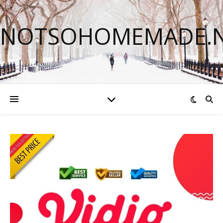
NOTSOHOMEMADE.