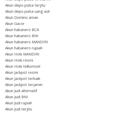
Akun depo pulsa terjitu
Akun depo pulsa uang asli
Akun Domino aman
Akun Gacor
Akun habanero BCA
Akun habanero BNI
Akun habanero MANDIRI
Akun habanero rupiah
Akun Hoki MANDIRI
Akun Hoki resmi
Akun Hoki telkomsel
Akun Jackpot resmi
Akun Jackpot terbaik
Akun Jackpot terjamin
Akun Judi alternatif
Akun Judi BNI
Akun Judi rupiah
Akun Judi terjitu