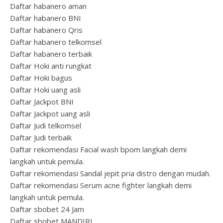
Daftar habanero aman
Daftar habanero BNI
Daftar habanero Qris
Daftar habanero telkomsel
Daftar habanero terbaik
Daftar Hoki anti rungkat
Daftar Hoki bagus
Daftar Hoki uang asli
Daftar Jackpot BNI
Daftar Jackpot uang asli
Daftar Judi telkomsel
Daftar Judi terbaik
Daftar rekomendasi Facial wash bpom langkah demi
langkah untuk pemula.
Daftar rekomendasi Sandal jepit pria distro dengan mudah.
Daftar rekomendasi Serum acne fighter langkah demi
langkah untuk pemula.
Daftar sbobet 24 Jam
Daftar sbobet MANDIRI