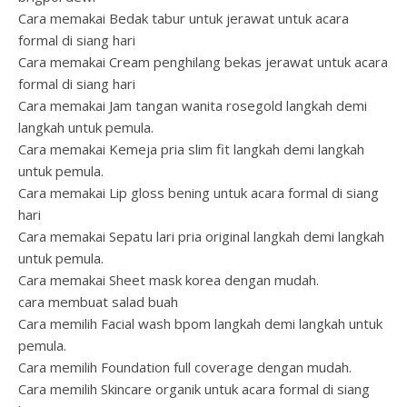
Cara memakai Bedak tabur untuk jerawat untuk acara
formal di siang hari
Cara memakai Cream penghilang bekas jerawat untuk acara
formal di siang hari
Cara memakai Jam tangan wanita rosegold langkah demi
langkah untuk pemula.
Cara memakai Kemeja pria slim fit langkah demi langkah
untuk pemula.
Cara memakai Lip gloss bening untuk acara formal di siang
hari
Cara memakai Sepatu lari pria original langkah demi langkah
untuk pemula.
Cara memakai Sheet mask korea dengan mudah.
cara membuat salad buah
Cara memilih Facial wash bpom langkah demi langkah untuk
pemula.
Cara memilih Foundation full coverage dengan mudah.
Cara memilih Skincare organik untuk acara formal di siang