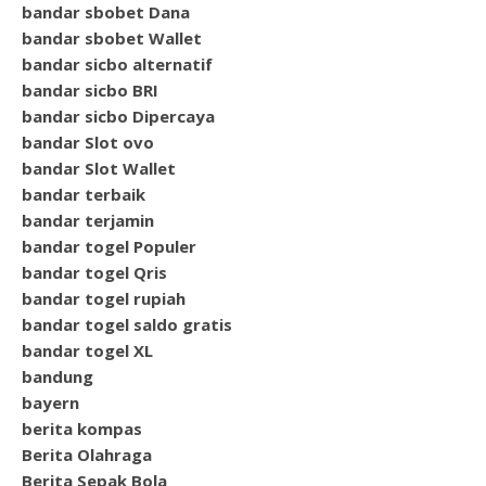
bandar sbobet Dana
bandar sbobet Wallet
bandar sicbo alternatif
bandar sicbo BRI
bandar sicbo Dipercaya
bandar Slot ovo
bandar Slot Wallet
bandar terbaik
bandar terjamin
bandar togel Populer
bandar togel Qris
bandar togel rupiah
bandar togel saldo gratis
bandar togel XL
bandung
bayern
berita kompas
Berita Olahraga
Berita Sepak Bola