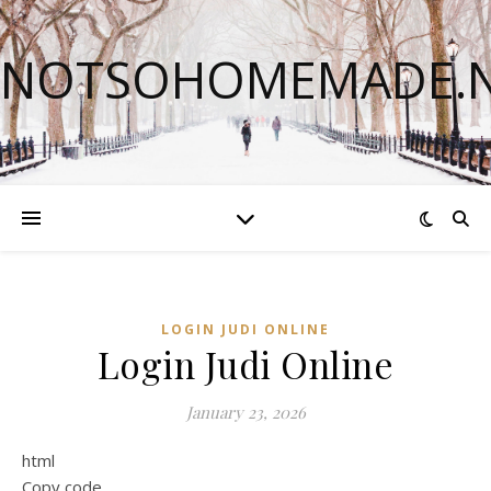
NOTSOHOMEMADE.
LOGIN JUDI ONLINE
Login Judi Online
January 23, 2026
html
Copy code