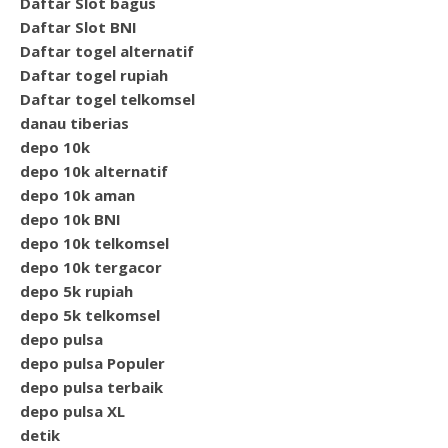
Daftar Slot bagus
Daftar Slot BNI
Daftar togel alternatif
Daftar togel rupiah
Daftar togel telkomsel
danau tiberias
depo 10k
depo 10k alternatif
depo 10k aman
depo 10k BNI
depo 10k telkomsel
depo 10k tergacor
depo 5k rupiah
depo 5k telkomsel
depo pulsa
depo pulsa Populer
depo pulsa terbaik
depo pulsa XL
detik