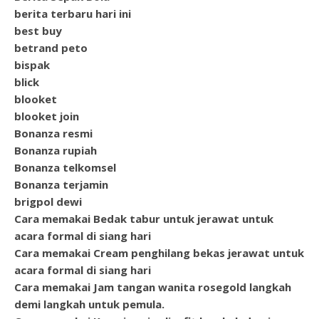
berita terbaru hari ini
best buy
betrand peto
bispak
blick
blooket
blooket join
Bonanza resmi
Bonanza rupiah
Bonanza telkomsel
Bonanza terjamin
brigpol dewi
Cara memakai Bedak tabur untuk jerawat untuk
acara formal di siang hari
Cara memakai Cream penghilang bekas jerawat untuk
acara formal di siang hari
Cara memakai Jam tangan wanita rosegold langkah
demi langkah untuk pemula.