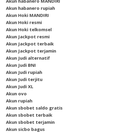
Akun habanero MANDIRI
Akun habanero rupiah
Akun Hoki MANDIRI
Akun Hoki resmi
Akun Hoki telkomsel
Akun Jackpot resmi
Akun Jackpot terbaik
Akun Jackpot terjamin
Akun Judi alternatif
Akun Judi BNI
Akun Judi rupiah
Akun Judi terjitu
Akun Judi XL
Akun ovo
Akun rupiah
Akun sbobet saldo gratis
Akun sbobet terbaik
Akun sbobet terjamin
Akun sicbo bagus