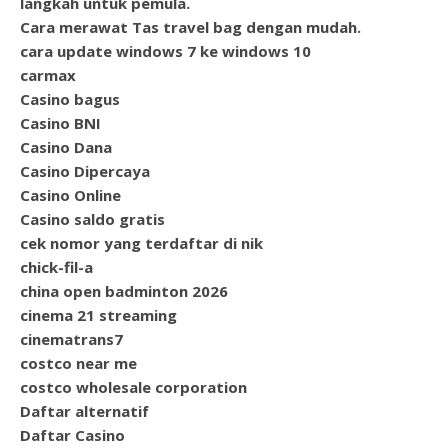
langkah untuk pemula.
Cara merawat Tas travel bag dengan mudah.
cara update windows 7 ke windows 10
carmax
Casino bagus
Casino BNI
Casino Dana
Casino Dipercaya
Casino Online
Casino saldo gratis
cek nomor yang terdaftar di nik
chick-fil-a
china open badminton 2026
cinema 21 streaming
cinematrans7
costco near me
costco wholesale corporation
Daftar alternatif
Daftar Casino