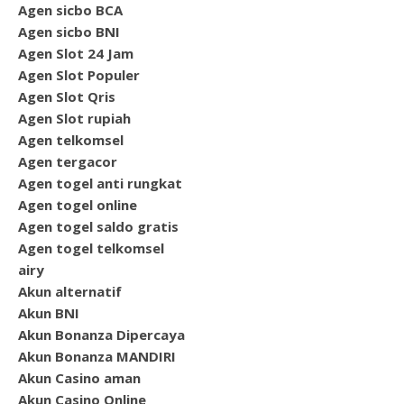
Agen sicbo BCA
Agen sicbo BNI
Agen Slot 24 Jam
Agen Slot Populer
Agen Slot Qris
Agen Slot rupiah
Agen telkomsel
Agen tergacor
Agen togel anti rungkat
Agen togel online
Agen togel saldo gratis
Agen togel telkomsel
airy
Akun alternatif
Akun BNI
Akun Bonanza Dipercaya
Akun Bonanza MANDIRI
Akun Casino aman
Akun Casino Online