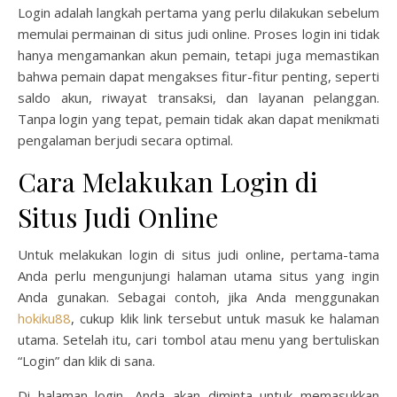
Login adalah langkah pertama yang perlu dilakukan sebelum
memulai permainan di situs judi online. Proses login ini tidak
hanya mengamankan akun pemain, tetapi juga memastikan
bahwa pemain dapat mengakses fitur-fitur penting, seperti
saldo akun, riwayat transaksi, dan layanan pelanggan.
Tanpa login yang tepat, pemain tidak akan dapat menikmati
pengalaman berjudi secara optimal.
Cara Melakukan Login di
Situs Judi Online
Untuk melakukan login di situs judi online, pertama-tama
Anda perlu mengunjungi halaman utama situs yang ingin
Anda gunakan. Sebagai contoh, jika Anda menggunakan
hokiku88
, cukup klik link tersebut untuk masuk ke halaman
utama. Setelah itu, cari tombol atau menu yang bertuliskan
“Login” dan klik di sana.
Di halaman login, Anda akan diminta untuk memasukkan