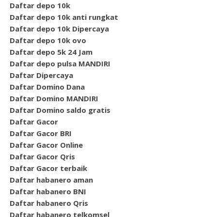
Daftar depo 10k
Daftar depo 10k anti rungkat
Daftar depo 10k Dipercaya
Daftar depo 10k ovo
Daftar depo 5k 24 Jam
Daftar depo pulsa MANDIRI
Daftar Dipercaya
Daftar Domino Dana
Daftar Domino MANDIRI
Daftar Domino saldo gratis
Daftar Gacor
Daftar Gacor BRI
Daftar Gacor Online
Daftar Gacor Qris
Daftar Gacor terbaik
Daftar habanero aman
Daftar habanero BNI
Daftar habanero Qris
Daftar habanero telkomsel