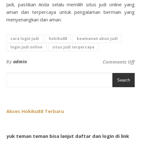
Jadi, pastikan Anda selalu memilih situs judi online yang
aman dan terpercaya untuk pengalaman bermain yang
menyenangkan dan aman.
cara login judi
hokiku88
keamanan akun judi
login judi online
situs judi terpercaya
on 
By
admin
Comments Off
Search
Akses Hokiku88 Terbaru
yuk teman teman bisa lanjut daftar dan login di link