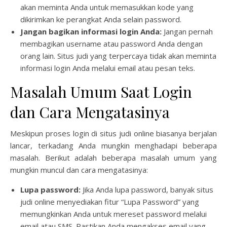
akan meminta Anda untuk memasukkan kode yang
dikirimkan ke perangkat Anda selain password.
Jangan bagikan informasi login Anda:
Jangan pernah
membagikan username atau password Anda dengan
orang lain. Situs judi yang terpercaya tidak akan meminta
informasi login Anda melalui email atau pesan teks.
Masalah Umum Saat Login
dan Cara Mengatasinya
Meskipun proses login di situs judi online biasanya berjalan
lancar, terkadang Anda mungkin menghadapi beberapa
masalah. Berikut adalah beberapa masalah umum yang
mungkin muncul dan cara mengatasinya:
Lupa password:
Jika Anda lupa password, banyak situs
judi online menyediakan fitur “Lupa Password” yang
memungkinkan Anda untuk mereset password melalui
email atau SMS. Pastikan Anda mengakses email yang