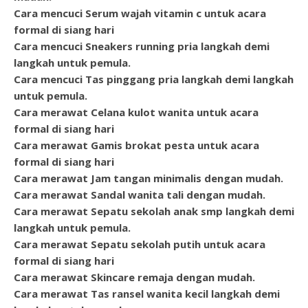
Cara mencuci Serum wajah vitamin c untuk acara
formal di siang hari
Cara mencuci Sneakers running pria langkah demi
langkah untuk pemula.
Cara mencuci Tas pinggang pria langkah demi langkah
untuk pemula.
Cara merawat Celana kulot wanita untuk acara
formal di siang hari
Cara merawat Gamis brokat pesta untuk acara
formal di siang hari
Cara merawat Jam tangan minimalis dengan mudah.
Cara merawat Sandal wanita tali dengan mudah.
Cara merawat Sepatu sekolah anak smp langkah demi
langkah untuk pemula.
Cara merawat Sepatu sekolah putih untuk acara
formal di siang hari
Cara merawat Skincare remaja dengan mudah.
Cara merawat Tas ransel wanita kecil langkah demi