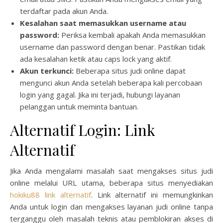
terdaftar pada akun Anda.
Kesalahan saat memasukkan username atau
password:
Periksa kembali apakah Anda memasukkan
username dan password dengan benar. Pastikan tidak
ada kesalahan ketik atau caps lock yang aktif.
Akun terkunci:
Beberapa situs judi online dapat
mengunci akun Anda setelah beberapa kali percobaan
login yang gagal. Jika ini terjadi, hubungi layanan
pelanggan untuk meminta bantuan.
Alternatif Login: Link
Alternatif
Jika Anda mengalami masalah saat mengakses situs judi
online melalui URL utama, beberapa situs menyediakan
hokiku88 link alternatif
. Link alternatif ini memungkinkan
Anda untuk login dan mengakses layanan judi online tanpa
terganggu oleh masalah teknis atau pemblokiran akses di