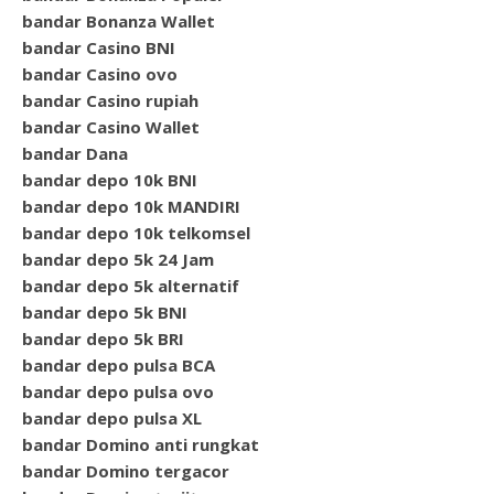
bandar Bonanza Wallet
bandar Casino BNI
bandar Casino ovo
bandar Casino rupiah
bandar Casino Wallet
bandar Dana
bandar depo 10k BNI
bandar depo 10k MANDIRI
bandar depo 10k telkomsel
bandar depo 5k 24 Jam
bandar depo 5k alternatif
bandar depo 5k BNI
bandar depo 5k BRI
bandar depo pulsa BCA
bandar depo pulsa ovo
bandar depo pulsa XL
bandar Domino anti rungkat
bandar Domino tergacor