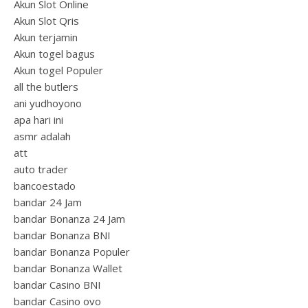
Akun Slot Online
Akun Slot Qris
Akun terjamin
Akun togel bagus
Akun togel Populer
all the butlers
ani yudhoyono
apa hari ini
asmr adalah
att
auto trader
bancoestado
bandar 24 Jam
bandar Bonanza 24 Jam
bandar Bonanza BNI
bandar Bonanza Populer
bandar Bonanza Wallet
bandar Casino BNI
bandar Casino ovo