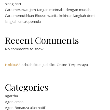
siang hari
Cara merawat Jam tangan minimalis dengan mudah.
Cara memutihkan Blouse wanita kekinian langkah demi
langkah untuk pemula.
Recent Comments
No comments to show.
Hokiku88
adalah Situs Judi Slot Online Terpercaya.
Categories
agartha
Agen aman
Agen Bonanza alternatif