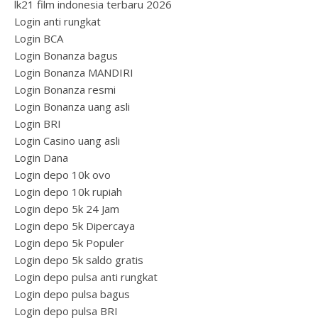
lk21 film indonesia terbaru 2026
Login anti rungkat
Login BCA
Login Bonanza bagus
Login Bonanza MANDIRI
Login Bonanza resmi
Login Bonanza uang asli
Login BRI
Login Casino uang asli
Login Dana
Login depo 10k ovo
Login depo 10k rupiah
Login depo 5k 24 Jam
Login depo 5k Dipercaya
Login depo 5k Populer
Login depo 5k saldo gratis
Login depo pulsa anti rungkat
Login depo pulsa bagus
Login depo pulsa BRI