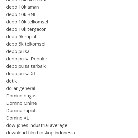
depo 10k aman
depo 10k BNI
depo 10k telkomsel
depo 10k tergacor
depo 5k rupiah
depo 5k telkomsel
depo pulsa
depo pulsa Populer
depo pulsa terbaik
depo pulsa XL
detik
dollar general
Domino bagus
Domino Online
Domino rupiah
Domino XL
dow jones industrial average
download film bioskop indonesia