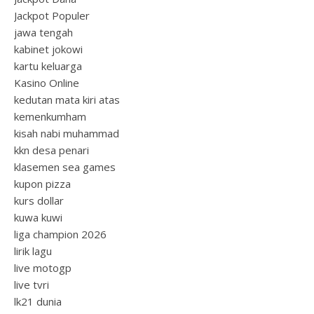
Jackpot Populer
jawa tengah
kabinet jokowi
kartu keluarga
Kasino Online
kedutan mata kiri atas
kemenkumham
kisah nabi muhammad
kkn desa penari
klasemen sea games
kupon pizza
kurs dollar
kuwa kuwi
liga champion 2026
lirik lagu
live motogp
live tvri
lk21 dunia