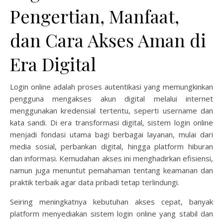
Pengertian, Manfaat,
dan Cara Akses Aman di
Era Digital
Login online adalah proses autentikasi yang memungkinkan
pengguna mengakses akun digital melalui internet
menggunakan kredensial tertentu, seperti username dan
kata sandi. Di era transformasi digital, sistem login online
menjadi fondasi utama bagi berbagai layanan, mulai dari
media sosial, perbankan digital, hingga platform hiburan
dan informasi. Kemudahan akses ini menghadirkan efisiensi,
namun juga menuntut pemahaman tentang keamanan dan
praktik terbaik agar data pribadi tetap terlindungi.
Seiring meningkatnya kebutuhan akses cepat, banyak
platform menyediakan sistem login online yang stabil dan