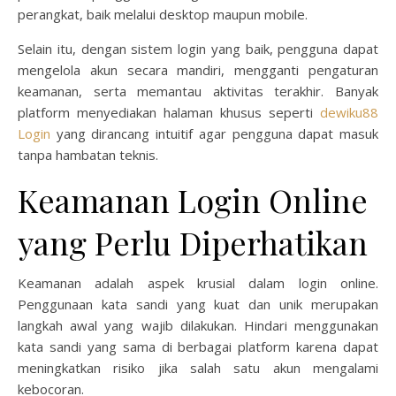
perangkat, baik melalui desktop maupun mobile.
Selain itu, dengan sistem login yang baik, pengguna dapat
mengelola akun secara mandiri, mengganti pengaturan
keamanan, serta memantau aktivitas terakhir. Banyak
platform menyediakan halaman khusus seperti
dewiku88
Login
yang dirancang intuitif agar pengguna dapat masuk
tanpa hambatan teknis.
Keamanan Login Online
yang Perlu Diperhatikan
Keamanan adalah aspek krusial dalam login online.
Penggunaan kata sandi yang kuat dan unik merupakan
langkah awal yang wajib dilakukan. Hindari menggunakan
kata sandi yang sama di berbagai platform karena dapat
meningkatkan risiko jika salah satu akun mengalami
kebocoran.