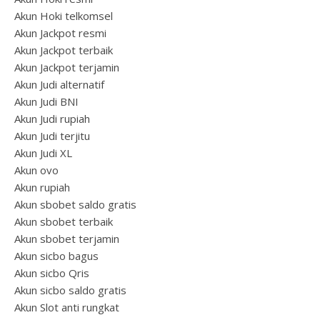
Akun Hoki telkomsel
Akun Jackpot resmi
Akun Jackpot terbaik
Akun Jackpot terjamin
Akun Judi alternatif
Akun Judi BNI
Akun Judi rupiah
Akun Judi terjitu
Akun Judi XL
Akun ovo
Akun rupiah
Akun sbobet saldo gratis
Akun sbobet terbaik
Akun sbobet terjamin
Akun sicbo bagus
Akun sicbo Qris
Akun sicbo saldo gratis
Akun Slot anti rungkat