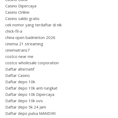
Casino Dipercaya
Casino Online
Casino saldo gratis
cek nomor yang terdaftar di nik
chick-fil-a
china open badminton 2026
cinema 21 streaming
cinematrans7
costco near me
costco wholesale corporation
Daftar alternatif
Daftar Casino
Daftar depo 10k
Daftar depo 10k anti rungkat
Daftar depo 10k Dipercaya
Daftar depo 10k ovo
Daftar depo 5k 24 Jam
Daftar depo pulsa MANDIRI