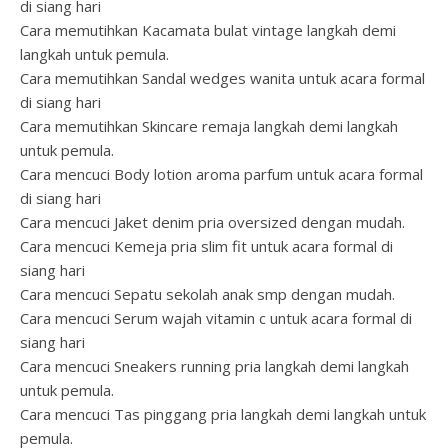
di siang hari
Cara memutihkan Kacamata bulat vintage langkah demi
langkah untuk pemula.
Cara memutihkan Sandal wedges wanita untuk acara formal
di siang hari
Cara memutihkan Skincare remaja langkah demi langkah
untuk pemula.
Cara mencuci Body lotion aroma parfum untuk acara formal
di siang hari
Cara mencuci Jaket denim pria oversized dengan mudah.
Cara mencuci Kemeja pria slim fit untuk acara formal di
siang hari
Cara mencuci Sepatu sekolah anak smp dengan mudah.
Cara mencuci Serum wajah vitamin c untuk acara formal di
siang hari
Cara mencuci Sneakers running pria langkah demi langkah
untuk pemula.
Cara mencuci Tas pinggang pria langkah demi langkah untuk
pemula.