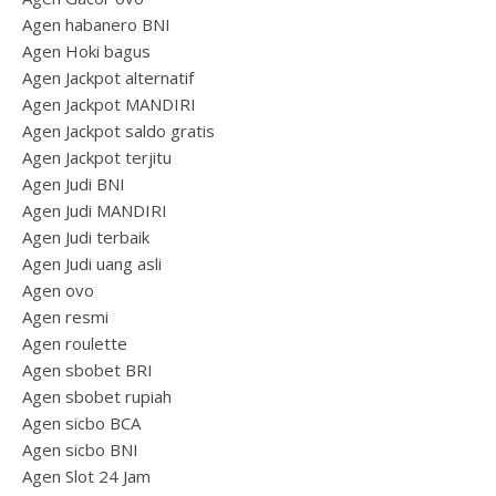
Agen habanero BNI
Agen Hoki bagus
Agen Jackpot alternatif
Agen Jackpot MANDIRI
Agen Jackpot saldo gratis
Agen Jackpot terjitu
Agen Judi BNI
Agen Judi MANDIRI
Agen Judi terbaik
Agen Judi uang asli
Agen ovo
Agen resmi
Agen roulette
Agen sbobet BRI
Agen sbobet rupiah
Agen sicbo BCA
Agen sicbo BNI
Agen Slot 24 Jam