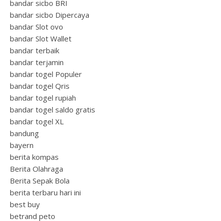
bandar sicbo BRI
bandar sicbo Dipercaya
bandar Slot ovo
bandar Slot Wallet
bandar terbaik
bandar terjamin
bandar togel Populer
bandar togel Qris
bandar togel rupiah
bandar togel saldo gratis
bandar togel XL
bandung
bayern
berita kompas
Berita Olahraga
Berita Sepak Bola
berita terbaru hari ini
best buy
betrand peto