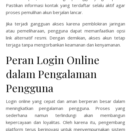
Pastikan informasi kontak yang terdaftar selalu aktif agar
proses pemulihan akun berjalan lancar.
Jika terjadi gangguan akses karena pemblokiran jaringan
atau pemeliharaan, pengguna dapat memanfaatkan opsi
link alternatif resmi. Dengan demikian, akses akun tetap
terjaga tanpa mengorbankan keamanan dan kenyamanan.
Peran Login Online
dalam Pengalaman
Pengguna
Login online yang cepat dan aman berperan besar dalam
meningkatkan pengalaman pengguna. Proses yang
sederhana namun terlindungi akan membangun
kepercayaan dan loyalitas. Oleh karena itu, pengembang
platform terus berinovasi untuk menyempurnakan sistem