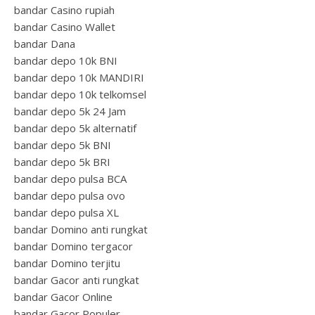
bandar Casino rupiah
bandar Casino Wallet
bandar Dana
bandar depo 10k BNI
bandar depo 10k MANDIRI
bandar depo 10k telkomsel
bandar depo 5k 24 Jam
bandar depo 5k alternatif
bandar depo 5k BNI
bandar depo 5k BRI
bandar depo pulsa BCA
bandar depo pulsa ovo
bandar depo pulsa XL
bandar Domino anti rungkat
bandar Domino tergacor
bandar Domino terjitu
bandar Gacor anti rungkat
bandar Gacor Online
bandar Gacor Populer