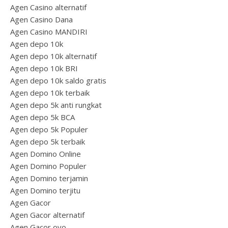
Agen Casino alternatif
Agen Casino Dana
Agen Casino MANDIRI
Agen depo 10k
Agen depo 10k alternatif
Agen depo 10k BRI
Agen depo 10k saldo gratis
Agen depo 10k terbaik
Agen depo 5k anti rungkat
Agen depo 5k BCA
Agen depo 5k Populer
Agen depo 5k terbaik
Agen Domino Online
Agen Domino Populer
Agen Domino terjamin
Agen Domino terjitu
Agen Gacor
Agen Gacor alternatif
Agen Gacor ovo