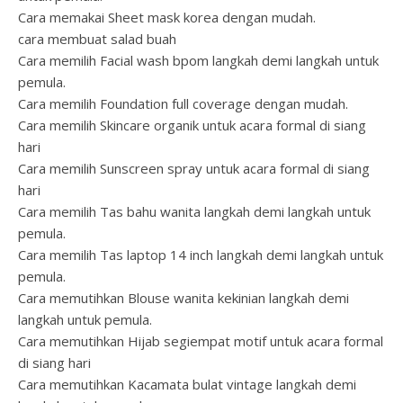
Cara memakai Sheet mask korea dengan mudah.
cara membuat salad buah
Cara memilih Facial wash bpom langkah demi langkah untuk
pemula.
Cara memilih Foundation full coverage dengan mudah.
Cara memilih Skincare organik untuk acara formal di siang
hari
Cara memilih Sunscreen spray untuk acara formal di siang
hari
Cara memilih Tas bahu wanita langkah demi langkah untuk
pemula.
Cara memilih Tas laptop 14 inch langkah demi langkah untuk
pemula.
Cara memutihkan Blouse wanita kekinian langkah demi
langkah untuk pemula.
Cara memutihkan Hijab segiempat motif untuk acara formal
di siang hari
Cara memutihkan Kacamata bulat vintage langkah demi