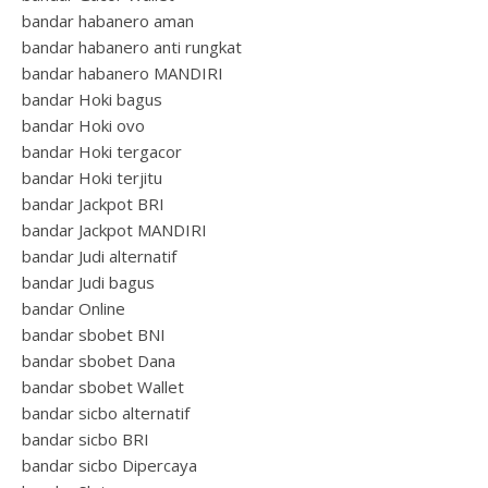
bandar habanero aman
bandar habanero anti rungkat
bandar habanero MANDIRI
bandar Hoki bagus
bandar Hoki ovo
bandar Hoki tergacor
bandar Hoki terjitu
bandar Jackpot BRI
bandar Jackpot MANDIRI
bandar Judi alternatif
bandar Judi bagus
bandar Online
bandar sbobet BNI
bandar sbobet Dana
bandar sbobet Wallet
bandar sicbo alternatif
bandar sicbo BRI
bandar sicbo Dipercaya