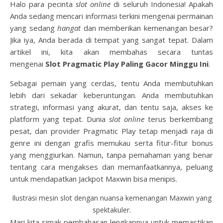
Halo para pecinta
slot online
di seluruh Indonesia! Apakah
Anda sedang mencari informasi terkini mengenai permainan
yang sedang
hangat
dan memberikan kemenangan besar?
Jika iya, Anda berada di tempat yang sangat tepat. Dalam
artikel ini, kita akan membahas secara tuntas
mengenai
Slot Pragmatic Play Paling Gacor Minggu Ini
.
Sebagai pemain yang cerdas, tentu Anda membutuhkan
lebih dari sekadar keberuntungan. Anda membutuhkan
strategi, informasi yang akurat, dan tentu saja, akses ke
platform yang tepat. Dunia
slot online
terus berkembang
pesat, dan provider Pragmatic Play tetap menjadi raja di
genre ini dengan grafis memukau serta fitur-fitur bonus
yang menggiurkan. Namun, tanpa pemahaman yang benar
tentang cara mengakses dan memanfaatkannya, peluang
untuk mendapatkan Jackpot Maxwin bisa menipis.
Ilustrasi mesin slot dengan nuansa kemenangan Maxwin yang
spektakuler.
Mari kita simak pembahasan lengkapnya untuk memastikan