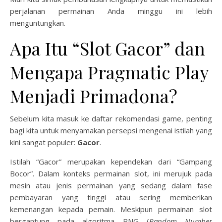
perjalanan permainan Anda minggu ini lebih
menguntungkan.
Apa Itu “Slot Gacor” dan
Mengapa Pragmatic Play
Menjadi Primadona?
Sebelum kita masuk ke daftar rekomendasi game, penting
bagi kita untuk menyamakan persepsi mengenai istilah yang
kini sangat populer:
Gacor
.
Istilah “Gacor” merupakan kependekan dari “Gampang
Bocor”. Dalam konteks permainan slot, ini merujuk pada
mesin atau jenis permainan yang sedang dalam fase
pembayaran yang tinggi atau sering memberikan
kemenangan kepada pemain. Meskipun permainan slot
bergantung pada algoritma RNG (
Random Number