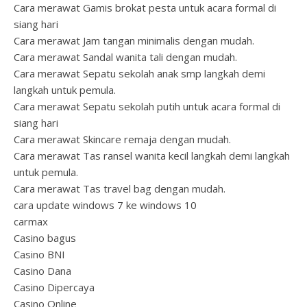
Cara merawat Gamis brokat pesta untuk acara formal di
siang hari
Cara merawat Jam tangan minimalis dengan mudah.
Cara merawat Sandal wanita tali dengan mudah.
Cara merawat Sepatu sekolah anak smp langkah demi
langkah untuk pemula.
Cara merawat Sepatu sekolah putih untuk acara formal di
siang hari
Cara merawat Skincare remaja dengan mudah.
Cara merawat Tas ransel wanita kecil langkah demi langkah
untuk pemula.
Cara merawat Tas travel bag dengan mudah.
cara update windows 7 ke windows 10
carmax
Casino bagus
Casino BNI
Casino Dana
Casino Dipercaya
Casino Online