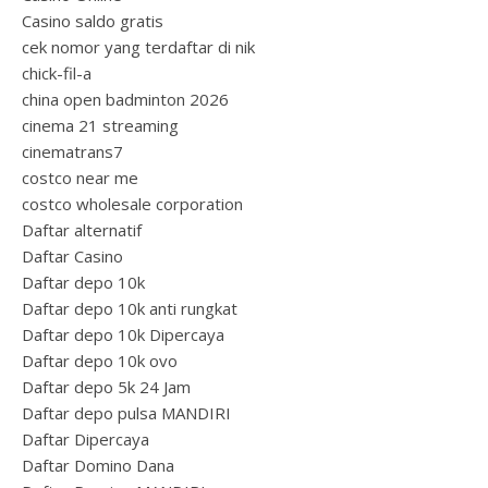
Casino saldo gratis
cek nomor yang terdaftar di nik
chick-fil-a
china open badminton 2026
cinema 21 streaming
cinematrans7
costco near me
costco wholesale corporation
Daftar alternatif
Daftar Casino
Daftar depo 10k
Daftar depo 10k anti rungkat
Daftar depo 10k Dipercaya
Daftar depo 10k ovo
Daftar depo 5k 24 Jam
Daftar depo pulsa MANDIRI
Daftar Dipercaya
Daftar Domino Dana