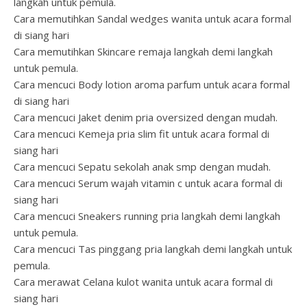
langkah untuk pemula.
Cara memutihkan Sandal wedges wanita untuk acara formal
di siang hari
Cara memutihkan Skincare remaja langkah demi langkah
untuk pemula.
Cara mencuci Body lotion aroma parfum untuk acara formal
di siang hari
Cara mencuci Jaket denim pria oversized dengan mudah.
Cara mencuci Kemeja pria slim fit untuk acara formal di
siang hari
Cara mencuci Sepatu sekolah anak smp dengan mudah.
Cara mencuci Serum wajah vitamin c untuk acara formal di
siang hari
Cara mencuci Sneakers running pria langkah demi langkah
untuk pemula.
Cara mencuci Tas pinggang pria langkah demi langkah untuk
pemula.
Cara merawat Celana kulot wanita untuk acara formal di
siang hari