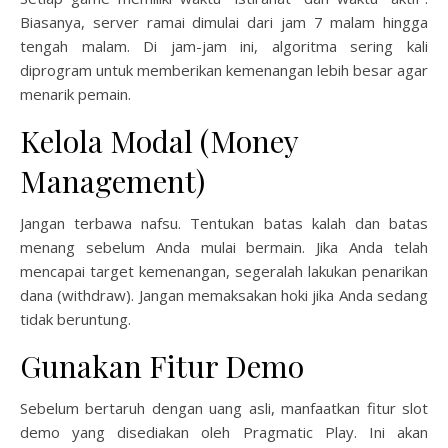
Biasanya, server ramai dimulai dari jam 7 malam hingga
tengah malam. Di jam-jam ini, algoritma sering kali
diprogram untuk memberikan kemenangan lebih besar agar
menarik pemain.
Kelola Modal (Money
Management)
Jangan terbawa nafsu. Tentukan batas kalah dan batas
menang sebelum Anda mulai bermain. Jika Anda telah
mencapai target kemenangan, segeralah lakukan penarikan
dana (withdraw). Jangan memaksakan hoki jika Anda sedang
tidak beruntung.
Gunakan Fitur Demo
Sebelum bertaruh dengan uang asli, manfaatkan fitur slot
demo yang disediakan oleh Pragmatic Play. Ini akan