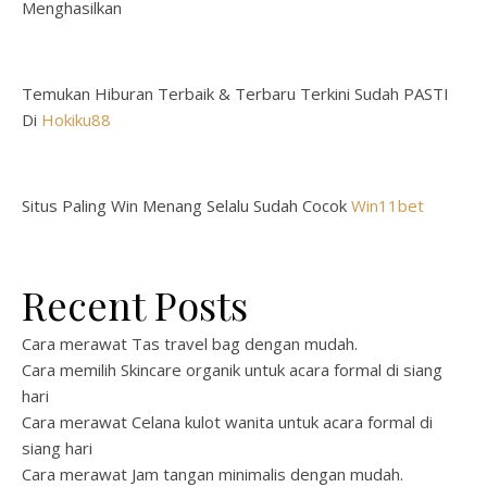
Menghasilkan
Temukan Hiburan Terbaik & Terbaru Terkini Sudah PASTI
Di
Hokiku88
Situs Paling Win Menang Selalu Sudah Cocok
Win11bet
Recent Posts
Cara merawat Tas travel bag dengan mudah.
Cara memilih Skincare organik untuk acara formal di siang
hari
Cara merawat Celana kulot wanita untuk acara formal di
siang hari
Cara merawat Jam tangan minimalis dengan mudah.