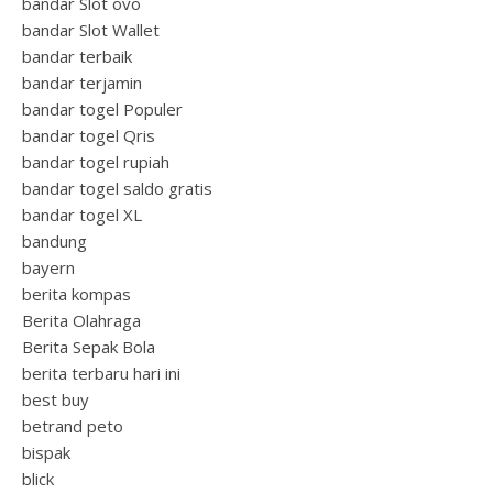
bandar Slot ovo
bandar Slot Wallet
bandar terbaik
bandar terjamin
bandar togel Populer
bandar togel Qris
bandar togel rupiah
bandar togel saldo gratis
bandar togel XL
bandung
bayern
berita kompas
Berita Olahraga
Berita Sepak Bola
berita terbaru hari ini
best buy
betrand peto
bispak
blick