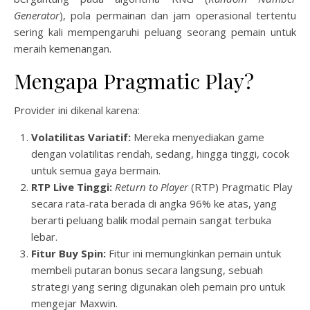
Generator
), pola permainan dan jam operasional tertentu
sering kali mempengaruhi peluang seorang pemain untuk
meraih kemenangan.
Mengapa Pragmatic Play?
Provider ini dikenal karena:
Volatilitas Variatif:
Mereka menyediakan game
dengan volatilitas rendah, sedang, hingga tinggi, cocok
untuk semua gaya bermain.
RTP Live Tinggi:
Return to Player
(RTP) Pragmatic Play
secara rata-rata berada di angka 96% ke atas, yang
berarti peluang balik modal pemain sangat terbuka
lebar.
Fitur Buy Spin:
Fitur ini memungkinkan pemain untuk
membeli putaran bonus secara langsung, sebuah
strategi yang sering digunakan oleh pemain pro untuk
mengejar Maxwin.