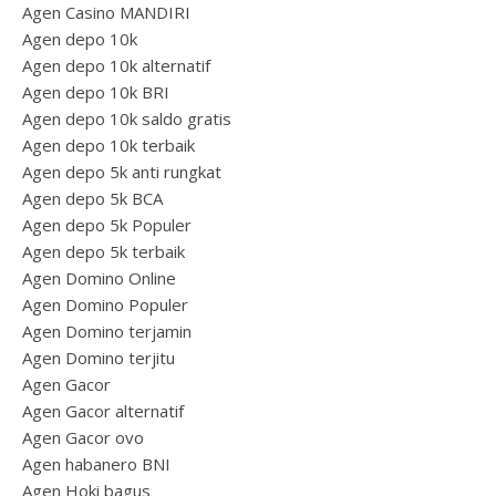
Agen Casino MANDIRI
Agen depo 10k
Agen depo 10k alternatif
Agen depo 10k BRI
Agen depo 10k saldo gratis
Agen depo 10k terbaik
Agen depo 5k anti rungkat
Agen depo 5k BCA
Agen depo 5k Populer
Agen depo 5k terbaik
Agen Domino Online
Agen Domino Populer
Agen Domino terjamin
Agen Domino terjitu
Agen Gacor
Agen Gacor alternatif
Agen Gacor ovo
Agen habanero BNI
Agen Hoki bagus