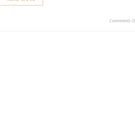
Comments O