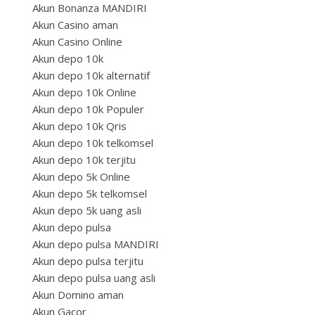
Akun Bonanza MANDIRI
Akun Casino aman
Akun Casino Online
Akun depo 10k
Akun depo 10k alternatif
Akun depo 10k Online
Akun depo 10k Populer
Akun depo 10k Qris
Akun depo 10k telkomsel
Akun depo 10k terjitu
Akun depo 5k Online
Akun depo 5k telkomsel
Akun depo 5k uang asli
Akun depo pulsa
Akun depo pulsa MANDIRI
Akun depo pulsa terjitu
Akun depo pulsa uang asli
Akun Domino aman
Akun Gacor