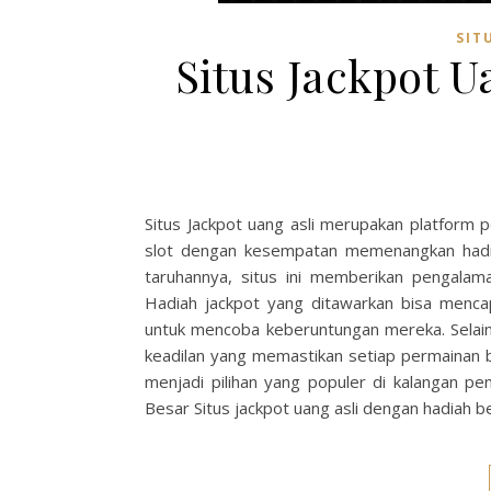
SIT
Situs Jackpot 
Situs Jackpot uang asli merupakan platform 
slot dengan kesempatan memenangkan hadia
taruhannya, situs ini memberikan pengala
Hadiah jackpot yang ditawarkan bisa mencap
untuk mencoba keberuntungan mereka. Selain 
keadilan yang memastikan setiap permainan be
menjadi pilihan yang populer di kalangan pe
Besar Situs jackpot uang asli dengan hadiah 