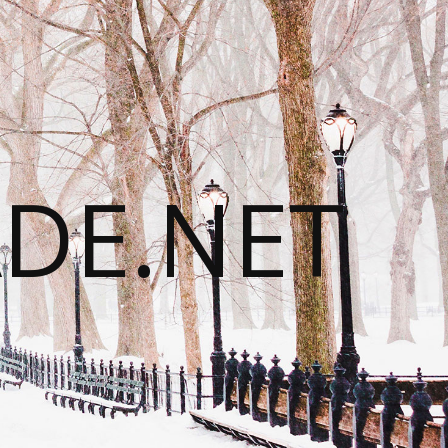
DE.NET