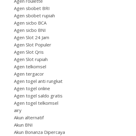
Agen roulette
Agen sbobet BRI
Agen sbobet rupiah
Agen sicbo BCA
Agen sicbo BNI
Agen Slot 24 Jam
Agen Slot Populer
Agen Slot Qris
Agen Slot rupiah
Agen telkomsel
Agen tergacor
Agen togel anti rungkat
Agen togel online
Agen togel saldo gratis
Agen togel telkomsel
airy
Akun alternatif
Akun BNI
Akun Bonanza Dipercaya