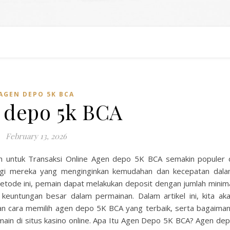
AGEN DEPO 5K BCA
 depo 5k BCA
February 13, 2026
 untuk Transaksi Online Agen depo 5K BCA semakin populer 
bagi mereka yang menginginkan kemudahan dan kecepatan dal
tode ini, pemain dapat melakukan deposit dengan jumlah minim
euntungan besar dalam permainan. Dalam artikel ini, kita ak
an cara memilih agen depo 5K BCA yang terbaik, serta bagaima
ain di situs kasino online. Apa Itu Agen Depo 5K BCA? Agen de