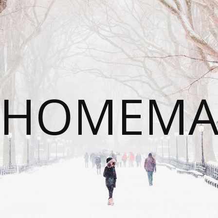
HOMEMA