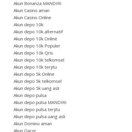
Akun Bonanza MANDIRI
Akun Casino aman
Akun Casino Online
Akun depo 10k
Akun depo 10k alternatif
Akun depo 10k Online
Akun depo 10k Populer
Akun depo 10k Qris
Akun depo 10k telkomsel
Akun depo 10k terjitu
Akun depo 5k Online
Akun depo 5k telkomsel
Akun depo 5k uang asli
Akun depo pulsa
Akun depo pulsa MANDIRI
Akun depo pulsa terjitu
Akun depo pulsa uang asli
Akun Domino aman
Akun Gacor