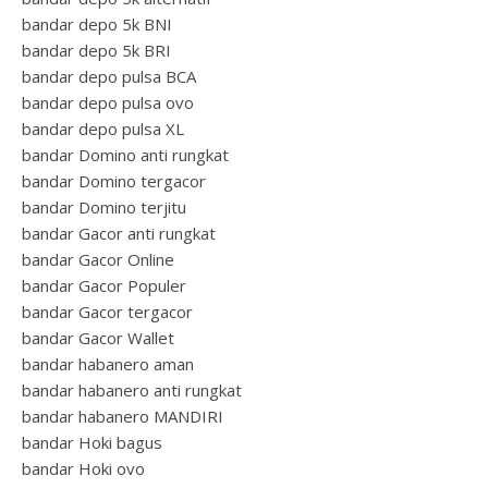
bandar depo 5k BNI
bandar depo 5k BRI
bandar depo pulsa BCA
bandar depo pulsa ovo
bandar depo pulsa XL
bandar Domino anti rungkat
bandar Domino tergacor
bandar Domino terjitu
bandar Gacor anti rungkat
bandar Gacor Online
bandar Gacor Populer
bandar Gacor tergacor
bandar Gacor Wallet
bandar habanero aman
bandar habanero anti rungkat
bandar habanero MANDIRI
bandar Hoki bagus
bandar Hoki ovo