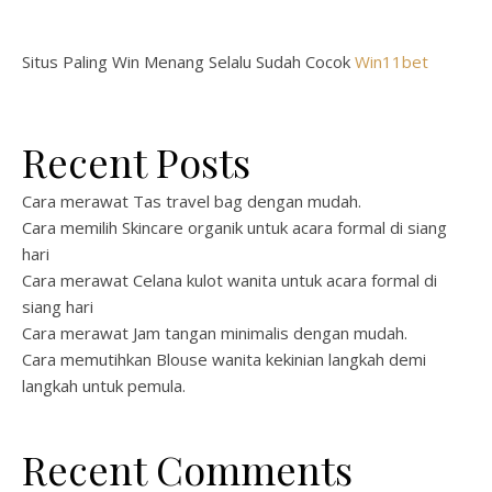
Situs Paling Win Menang Selalu Sudah Cocok
Win11bet
Recent Posts
Cara merawat Tas travel bag dengan mudah.
Cara memilih Skincare organik untuk acara formal di siang
hari
Cara merawat Celana kulot wanita untuk acara formal di
siang hari
Cara merawat Jam tangan minimalis dengan mudah.
Cara memutihkan Blouse wanita kekinian langkah demi
langkah untuk pemula.
Recent Comments