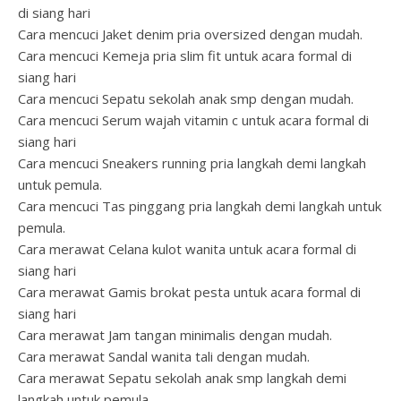
di siang hari
Cara mencuci Jaket denim pria oversized dengan mudah.
Cara mencuci Kemeja pria slim fit untuk acara formal di
siang hari
Cara mencuci Sepatu sekolah anak smp dengan mudah.
Cara mencuci Serum wajah vitamin c untuk acara formal di
siang hari
Cara mencuci Sneakers running pria langkah demi langkah
untuk pemula.
Cara mencuci Tas pinggang pria langkah demi langkah untuk
pemula.
Cara merawat Celana kulot wanita untuk acara formal di
siang hari
Cara merawat Gamis brokat pesta untuk acara formal di
siang hari
Cara merawat Jam tangan minimalis dengan mudah.
Cara merawat Sandal wanita tali dengan mudah.
Cara merawat Sepatu sekolah anak smp langkah demi
langkah untuk pemula.