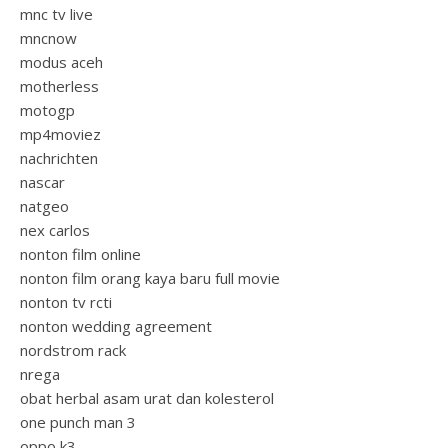
mnc tv live
mncnow
modus aceh
motherless
motogp
mp4moviez
nachrichten
nascar
natgeo
nex carlos
nonton film online
nonton film orang kaya baru full movie
nonton tv rcti
nonton wedding agreement
nordstrom rack
nrega
obat herbal asam urat dan kolesterol
one punch man 3
oppo k3