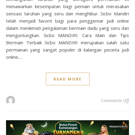
menawarkan kesempatan bagi pemain untuk merasakan
sensasi taruhan yang seru dan menghibur. Sicbo Mandiri
telah menjadi favorit bagi para penggemar judi online
dalam menikmati pengalaman bermain dadu yang seru dan
menguntungkan. Sicbo MANDIRI: Cara Main dan Tips
Bermain Terbaik Sicbo MANDIRI merupakan salah satu
permainan yang sangat populer di kalangan pecinta judi
online.…
READ MORE
on
Comments Off