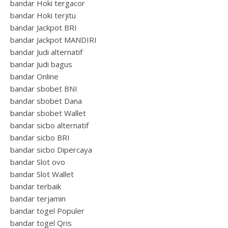
bandar Hoki tergacor
bandar Hoki terjitu
bandar Jackpot BRI
bandar Jackpot MANDIRI
bandar Judi alternatif
bandar Judi bagus
bandar Online
bandar sbobet BNI
bandar sbobet Dana
bandar sbobet Wallet
bandar sicbo alternatif
bandar sicbo BRI
bandar sicbo Dipercaya
bandar Slot ovo
bandar Slot Wallet
bandar terbaik
bandar terjamin
bandar togel Populer
bandar togel Qris