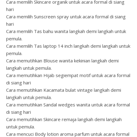
Cara memilih Skincare organik untuk acara formal di siang
hari
Cara memilih Sunscreen spray untuk acara formal di siang
hari
Cara memilih Tas bahu wanita langkah demi langkah untuk
pemula.
Cara memilih Tas laptop 14 inch langkah demi langkah untuk
pemula.
Cara memutihkan Blouse wanita kekinian langkah demi
langkah untuk pemula.
Cara memutihkan Hijab segiempat motif untuk acara formal
di siang hari
Cara memutihkan Kacamata bulat vintage langkah demi
langkah untuk pemula.
Cara memutihkan Sandal wedges wanita untuk acara formal
di siang hari
Cara memutihkan Skincare remaja langkah demi langkah
untuk pemula.
Cara mencuci Body lotion aroma parfum untuk acara formal