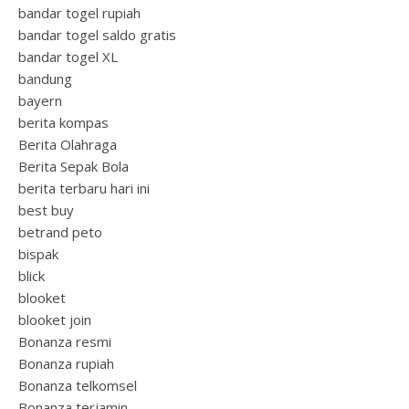
bandar togel rupiah
bandar togel saldo gratis
bandar togel XL
bandung
bayern
berita kompas
Berita Olahraga
Berita Sepak Bola
berita terbaru hari ini
best buy
betrand peto
bispak
blick
blooket
blooket join
Bonanza resmi
Bonanza rupiah
Bonanza telkomsel
Bonanza terjamin