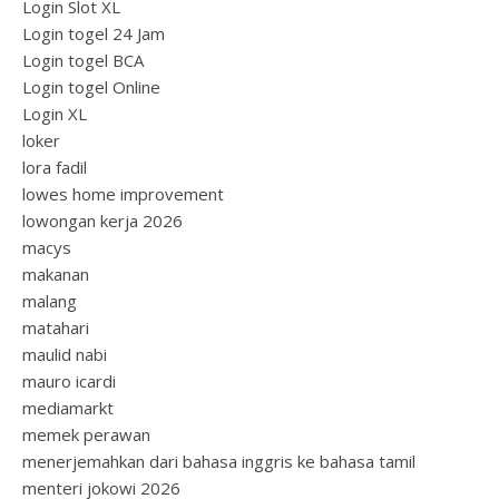
Login Slot XL
Login togel 24 Jam
Login togel BCA
Login togel Online
Login XL
loker
lora fadil
lowes home improvement
lowongan kerja 2026
macys
makanan
malang
matahari
maulid nabi
mauro icardi
mediamarkt
memek perawan
menerjemahkan dari bahasa inggris ke bahasa tamil
menteri jokowi 2026