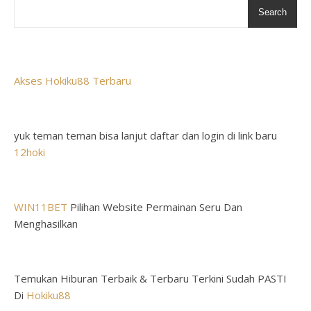
Search
Akses Hokiku88 Terbaru
yuk teman teman bisa lanjut daftar dan login di link baru
12hoki
WIN11BET
Pilihan Website Permainan Seru Dan
Menghasilkan
Temukan Hiburan Terbaik & Terbaru Terkini Sudah PASTI
Di
Hokiku88