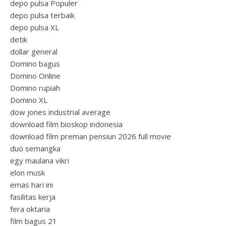
depo pulsa Populer
depo pulsa terbaik
depo pulsa XL
detik
dollar general
Domino bagus
Domino Online
Domino rupiah
Domino XL
dow jones industrial average
download film bioskop indonesia
download film preman pensiun 2026 full movie
duo semangka
egy maulana vikri
elon musk
emas hari ini
fasilitas kerja
fera oktaria
film bagus 21