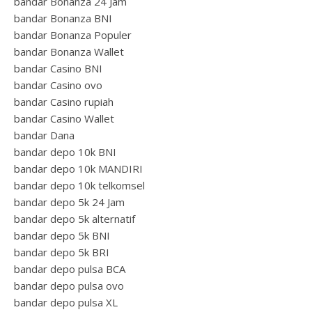
bandar Bonanza 24 Jam
bandar Bonanza BNI
bandar Bonanza Populer
bandar Bonanza Wallet
bandar Casino BNI
bandar Casino ovo
bandar Casino rupiah
bandar Casino Wallet
bandar Dana
bandar depo 10k BNI
bandar depo 10k MANDIRI
bandar depo 10k telkomsel
bandar depo 5k 24 Jam
bandar depo 5k alternatif
bandar depo 5k BNI
bandar depo 5k BRI
bandar depo pulsa BCA
bandar depo pulsa ovo
bandar depo pulsa XL