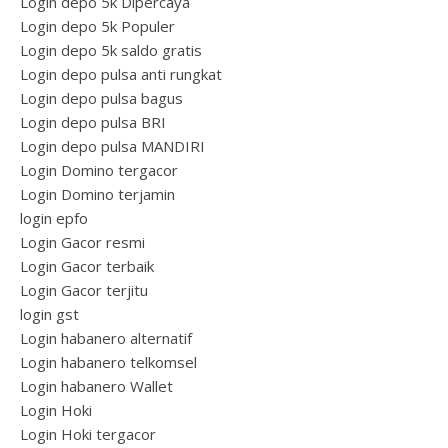
Login depo 5k Dipercaya
Login depo 5k Populer
Login depo 5k saldo gratis
Login depo pulsa anti rungkat
Login depo pulsa bagus
Login depo pulsa BRI
Login depo pulsa MANDIRI
Login Domino tergacor
Login Domino terjamin
login epfo
Login Gacor resmi
Login Gacor terbaik
Login Gacor terjitu
login gst
Login habanero alternatif
Login habanero telkomsel
Login habanero Wallet
Login Hoki
Login Hoki tergacor