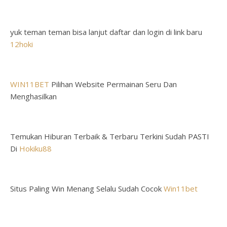
yuk teman teman bisa lanjut daftar dan login di link baru
12hoki
WIN11BET
Pilihan Website Permainan Seru Dan
Menghasilkan
Temukan Hiburan Terbaik & Terbaru Terkini Sudah PASTI
Di
Hokiku88
Situs Paling Win Menang Selalu Sudah Cocok
Win11bet