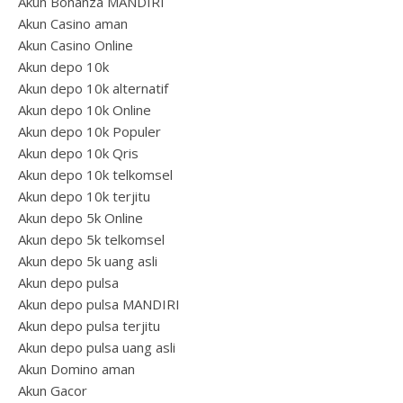
Akun Bonanza MANDIRI
Akun Casino aman
Akun Casino Online
Akun depo 10k
Akun depo 10k alternatif
Akun depo 10k Online
Akun depo 10k Populer
Akun depo 10k Qris
Akun depo 10k telkomsel
Akun depo 10k terjitu
Akun depo 5k Online
Akun depo 5k telkomsel
Akun depo 5k uang asli
Akun depo pulsa
Akun depo pulsa MANDIRI
Akun depo pulsa terjitu
Akun depo pulsa uang asli
Akun Domino aman
Akun Gacor