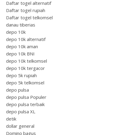
Daftar togel alternatif
Daftar togel rupiah
Daftar togel telkomsel
danau tiberias
depo 10k
depo 10k alternatif
depo 10k aman
depo 10k BNI
depo 10k telkomsel
depo 10k tergacor
depo 5k rupiah
depo 5k telkomsel
depo pulsa
depo pulsa Populer
depo pulsa terbaik
depo pulsa XL
detik
dollar general
Domino bagus