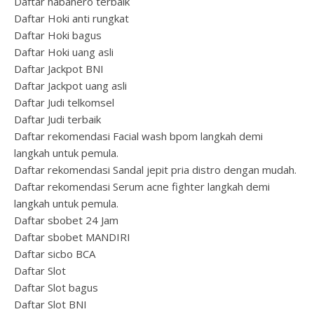
Daftar habanero terbaik
Daftar Hoki anti rungkat
Daftar Hoki bagus
Daftar Hoki uang asli
Daftar Jackpot BNI
Daftar Jackpot uang asli
Daftar Judi telkomsel
Daftar Judi terbaik
Daftar rekomendasi Facial wash bpom langkah demi
langkah untuk pemula.
Daftar rekomendasi Sandal jepit pria distro dengan mudah.
Daftar rekomendasi Serum acne fighter langkah demi
langkah untuk pemula.
Daftar sbobet 24 Jam
Daftar sbobet MANDIRI
Daftar sicbo BCA
Daftar Slot
Daftar Slot bagus
Daftar Slot BNI