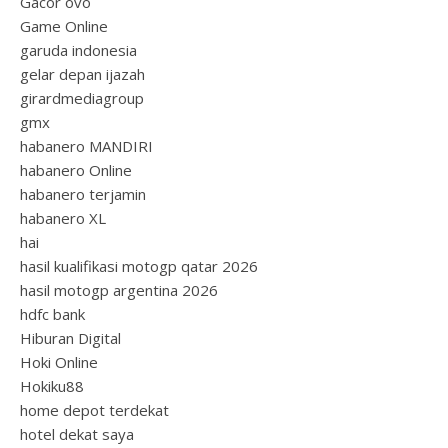
Gacor ovo
Game Online
garuda indonesia
gelar depan ijazah
girardmediagroup
gmx
habanero MANDIRI
habanero Online
habanero terjamin
habanero XL
hai
hasil kualifikasi motogp qatar 2026
hasil motogp argentina 2026
hdfc bank
Hiburan Digital
Hoki Online
Hokiku88
home depot terdekat
hotel dekat saya