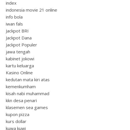
index
indonesia movie 21 online
info bola
iwan fals
Jackpot BRI
Jackpot Dana
Jackpot Populer
jawa tengah
kabinet jokowi
kartu keluarga
Kasino Online
kedutan mata kiri atas
kemenkumham
kisah nabi muhammad
kkn desa penari
klasemen sea games
kupon pizza
kurs dollar
kuwa kuwi