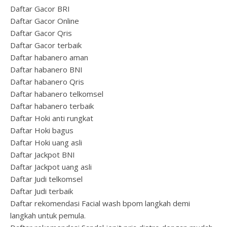
Daftar Gacor BRI
Daftar Gacor Online
Daftar Gacor Qris
Daftar Gacor terbaik
Daftar habanero aman
Daftar habanero BNI
Daftar habanero Qris
Daftar habanero telkomsel
Daftar habanero terbaik
Daftar Hoki anti rungkat
Daftar Hoki bagus
Daftar Hoki uang asli
Daftar Jackpot BNI
Daftar Jackpot uang asli
Daftar Judi telkomsel
Daftar Judi terbaik
Daftar rekomendasi Facial wash bpom langkah demi
langkah untuk pemula.