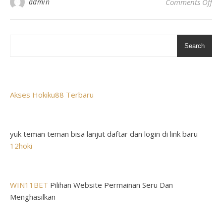
on
admin
Comments Off
Search
Akses Hokiku88 Terbaru
yuk teman teman bisa lanjut daftar dan login di link baru
12hoki
WIN11BET
Pilihan Website Permainan Seru Dan
Menghasilkan