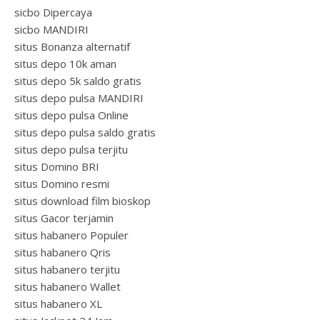
sicbo Dipercaya
sicbo MANDIRI
situs Bonanza alternatif
situs depo 10k aman
situs depo 5k saldo gratis
situs depo pulsa MANDIRI
situs depo pulsa Online
situs depo pulsa saldo gratis
situs depo pulsa terjitu
situs Domino BRI
situs Domino resmi
situs download film bioskop
situs Gacor terjamin
situs habanero Populer
situs habanero Qris
situs habanero terjitu
situs habanero Wallet
situs habanero XL