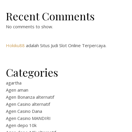
Recent Comments
No comments to show.
Hokiku88
adalah Situs Judi Slot Online Terpercaya.
Categories
agartha
Agen aman
Agen Bonanza alternatif
Agen Casino alternatif
Agen Casino Dana
Agen Casino MANDIRI
Agen depo 10k