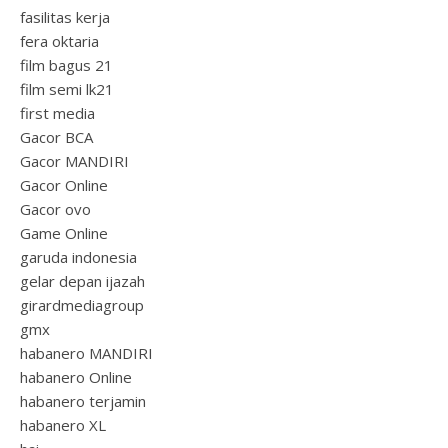
fasilitas kerja
fera oktaria
film bagus 21
film semi lk21
first media
Gacor BCA
Gacor MANDIRI
Gacor Online
Gacor ovo
Game Online
garuda indonesia
gelar depan ijazah
girardmediagroup
gmx
habanero MANDIRI
habanero Online
habanero terjamin
habanero XL