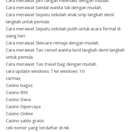
Cara merawat Jam tangan minimalis dengan mudah.
Cara merawat Sandal wanita tali dengan mudah.
Cara merawat Sepatu sekolah anak smp langkah demi
langkah untuk pemula.
Cara merawat Sepatu sekolah putih untuk acara formal di
siang hari
Cara merawat Skincare remaja dengan mudah.
Cara merawat Tas ransel wanita kecil langkah demi langkah
untuk pemula.
Cara merawat Tas travel bag dengan mudah.
cara update windows 7 ke windows 10
carmax
Casino bagus
Casino BNI
Casino Dana
Casino Dipercaya
Casino Online
Casino saldo gratis
cek nomor yang terdaftar di nik