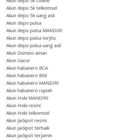
Akun depo 5k Online
Akun depo 5k telkomsel
Akun depo 5k uang asli
Akun depo pulsa
Akun depo pulsa MANDIRI
Akun depo pulsa terjitu
Akun depo pulsa uang asli
Akun Domino aman
Akun Gacor
Akun habanero BCA
Akun habanero BNI
Akun habanero MANDIRI
Akun habanero rupiah
Akun Hoki MANDIRI
Akun Hoki resmi
Akun Hoki telkomsel
Akun Jackpot resmi
Akun Jackpot terbaik
Akun Jackpot terjamin