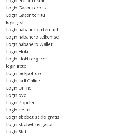
Login Gacor resmi
Login Gacor terbaik
Login Gacor terjitu
login gst
Login habanero alternatif
Login habanero telkomsel
Login habanero Wallet
Login Hoki
Login Hoki tergacor
login irctc
Login Jackpot ovo
Login Judi Online
Login Online
Login ovo
Login Populer
Login resmi
Login sbobet saldo gratis
Login sbobet tergacor
Login Slot