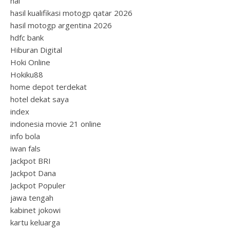
hai
hasil kualifikasi motogp qatar 2026
hasil motogp argentina 2026
hdfc bank
Hiburan Digital
Hoki Online
Hokiku88
home depot terdekat
hotel dekat saya
index
indonesia movie 21 online
info bola
iwan fals
Jackpot BRI
Jackpot Dana
Jackpot Populer
jawa tengah
kabinet jokowi
kartu keluarga