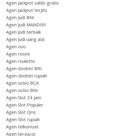
Agen Jackpot saldo gratis
Agen Jackpot terjitu
Agen Judi BNI
Agen Judi MANDIRI
Agen Judi terbaik
Agen Judi uang asli
Agen ovo
Agen resmi
Agen roulette
Agen sbobet BRI
Agen sbobet rupiah
Agen sicbo BCA
Agen sicbo BNI
Agen Slot 24 Jam
Agen Slot Populer
Agen Slot Qris
Agen Slot rupiah
Agen telkomsel
Agen tergacor