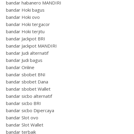
bandar habanero MANDIRI
bandar Hoki bagus
bandar Hoki ovo
bandar Hoki tergacor
bandar Hoki terjitu
bandar Jackpot BRI
bandar Jackpot MANDIRI
bandar Judi alternatif
bandar Judi bagus
bandar Online
bandar sbobet BNI
bandar sbobet Dana
bandar sbobet Wallet
bandar sicbo alternatif
bandar sicbo BRI
bandar sicbo Dipercaya
bandar Slot ovo
bandar Slot Wallet
bandar terbaik